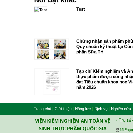
Test
Chứng nhận sản phẩm phù
Quy chuẩn kỹ thuật tại Côn
phần Sữa TH
Tạp chí Kiểm nghiệm và An
thực phẩm được công nhận
đạt Tiêu chuẩn khoa học V
năm 2026
|
|
|
|
Trang chủ
Giới thiệu
Năng lực
Dịch vụ
Nghiên cứu 
VIỆN KIỂM NGHIỆM AN TOÀN VỆ
•
Trụ sở 
SINH THỰC PHẨM QUỐC GIA
65 Phạm