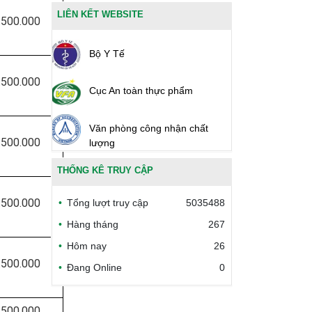
LIÊN KẾT WEBSITE
.500.000
Bộ Y Tế
.500.000
Cục An toàn thực phẩm
Văn phòng công nhận chất
.500.000
lượng
THỐNG KÊ TRUY CẬP
Bộ Công thương Việt Nam
.500.000
Tổng lượt truy cập
5035488
Bộ Nông nghiệp và Môi trường
Hàng tháng
267
Hôm nay
26
Công đoàn Y tế Việt Nam
.500.000
Đang Online
0
Safe Food for Growth Project
(SAFEGRO)
.500.000