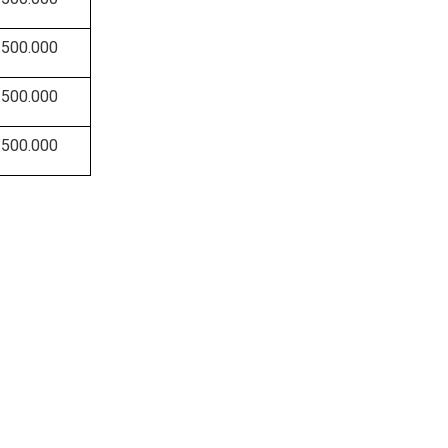
Vietnam Center for Food
Safety Risk Assessment
.500.000
(VFSA)
.500.000
.500.000