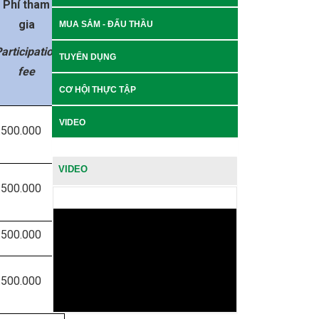
Phí tham
gia
MUA SẮM - ĐẤU THẦU
articipation
TUYỂN DỤNG
fee
CƠ HỘI THỰC TẬP
VIDEO
.500.000
VIDEO
.500.000
.500.000
.500.000