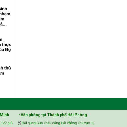
sinh
 phạm
iệm
hà
ểm
n thực
ủa Bộ
nh thử
ăm
 Minh
• Văn phòng tại Thành phố Hải Phòng
, Cổng B
Hải quan Cửa khẩu cảng Hải Phòng khu vực III;