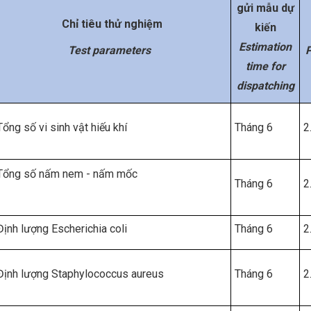
gửi mẫu dự
Chỉ tiêu thử nghiệm
kiến
Estimation
Test parameters
P
time for
dispatching
Tổng số vi sinh vật hiếu khí
Tháng 6
2
Tổng số nấm nem - nấm mốc
Tháng 6
2
Định lượng Escherichia coli
Tháng 6
2
Định lượng Staphylococcus aureus
Tháng 6
2