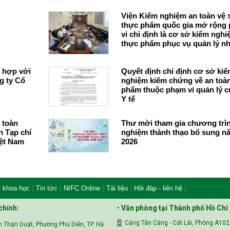
Viện Kiểm nghiệm an toàn vệ 
thực phẩm quốc gia mở rộng
vi chỉ định là cơ sở kiểm ngh
thực phẩm phục vụ quản lý n
nước về an toàn thực phẩm
 hợp với
Quyết định chỉ định cơ sở ki
g ty Cổ
nghiệm kiểm chứng về an toà
phẩm thuộc phạm vi quản lý c
Y tế
 toàn
Thư mời tham gia chương trì
 Tạp chí
nghiệm thành thạo bổ sung n
iệt Nam
2026
|
|
|
|
|
- khoa học
Tin tức
NIFC Online
Tài liệu
Hỏi đáp - liên hệ
chính:
•
Văn phòng tại Thành phố Hồ Chí
Cảng Tân Cảng - Cát Lái, Phòng A102
 Thận Duật, Phường Phú Diễn, TP. Hà