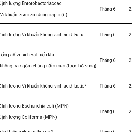
Định lượng Enterobacteriaceae
Tháng 6
2
(Vi khuẩn Gram âm dung nạp mật)
Định lượng Vi khuẩn không sinh acid lactic
Tháng 6
2
Tổng số vi sinh vật hiếu khí
Tháng 6
2
(không bao gồm chủng nấm men được bổ sung)
Định lượng Vi khuẩn không sinh acid lactic*
Tháng 6
2
Định lượng Escherichia coli (MPN)
Tháng 6
2
Định lượng Coliforms (MPN)
Phát hiện Salmonella spp.*
Tháng 6
2