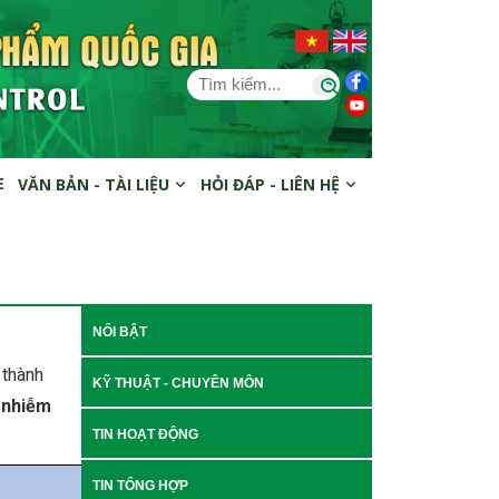
E
VĂN BẢN - TÀI LIỆU
HỎI ĐÁP - LIÊN HỆ
NỔI BẬT
 thành
KỸ THUẬT - CHUYÊN MÔN
 nhiễm
TIN HOẠT ĐỘNG
TIN TỔNG HỢP