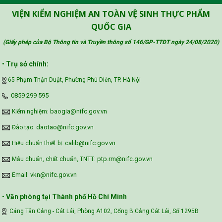
Công đoàn Y tế Việt Nam
VIỆN KIỂM NGHIỆM AN TOÀN VỆ SINH THỰC PHẨM
QUỐC GIA
(Giấy phép của Bộ Thông tin và Truyền thông số 146/GP-TTĐT ngày 24/08/2020
)
Safe Food for Growth Project (SAFEGRO)
•
Trụ sở chính:
65 Phạm Thận Duật, Phường Phú Diễn, TP. Hà Nội
Vietnam Center for Food Safety Risk
‪0859 299 595‬
Assessment (VFSA)
baogia@nifc.gov.vn
Kiểm nghiệm:
daotao@nifc.gov.vn
Đào tạo:
calib@nifc.gov.vn
Hiệu chuẩn thiết bị:
ptp.rm@nifc.gov.vn
Mẫu chuẩn, chất chuẩn, TNTT:
vkn@nifc.gov.vn
Email:
•
Văn phòng tại Thành phố Hồ Chí Minh
Cảng Tân Cảng - Cát Lái, Phòng A102, Cổng B Cảng Cát Lái, Số 1295B