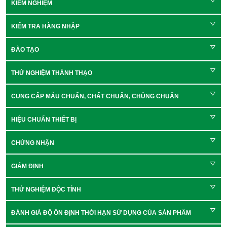
KIỂM NGHIỆM
KIỂM TRA HÀNG NHẬP
ĐÀO TẠO
THỬ NGHIỆM THÀNH THẠO
CUNG CẤP MẪU CHUẨN, CHẤT CHUẨN, CHỦNG CHUẨN
HIỆU CHUẨN THIẾT BỊ
CHỨNG NHẬN
GIÁM ĐỊNH
THỬ NGHIỆM ĐỘC TÍNH
ĐÁNH GIÁ ĐỘ ỔN ĐỊNH THỜI HẠN SỬ DỤNG CỦA SẢN PHẨM