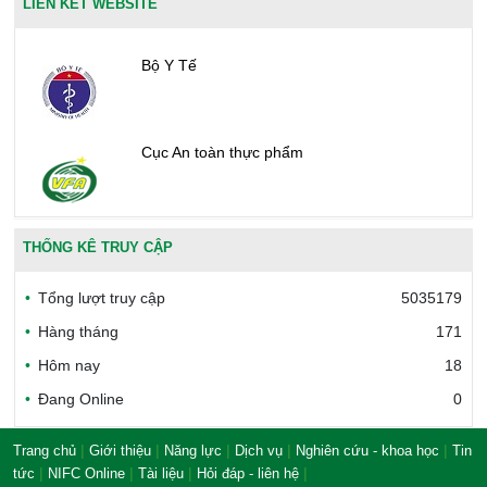
LIÊN KẾT WEBSITE
Bộ Y Tế
Cục An toàn thực phẩm
Văn phòng công nhận chất lượng
THỐNG KÊ TRUY CẬP
Tổng lượt truy cập
5035179
Bộ Công thương Việt Nam
Hàng tháng
171
Hôm nay
18
Đang Online
0
Bộ Nông nghiệp và Môi trường
|
|
|
|
|
Trang chủ
Giới thiệu
Năng lực
Dịch vụ
Nghiên cứu - khoa học
Tin
|
|
|
|
tức
NIFC Online
Tài liệu
Hỏi đáp - liên hệ