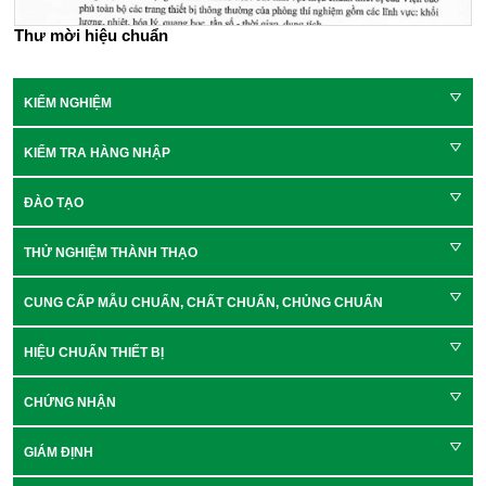
Thư mời hiệu chuẩn
KIỂM NGHIỆM
KIỂM TRA HÀNG NHẬP
ĐÀO TẠO
THỬ NGHIỆM THÀNH THẠO
CUNG CẤP MẪU CHUẨN, CHẤT CHUẨN, CHỦNG CHUẨN
HIỆU CHUẨN THIẾT BỊ
CHỨNG NHẬN
GIÁM ĐỊNH