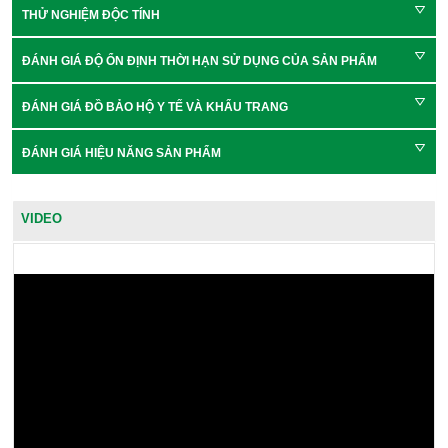
THỬ NGHIỆM ĐỘC TÍNH
ĐÁNH GIÁ ĐỘ ỔN ĐỊNH THỜI HẠN SỬ DỤNG CỦA SẢN PHẨM
ĐÁNH GIÁ ĐỒ BẢO HỘ Y TẾ VÀ KHẨU TRANG
ĐÁNH GIÁ HIỆU NĂNG SẢN PHẨM
VIDEO