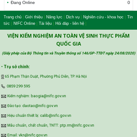
Đang Online
0
Bộ Nông nghiệp và Môi trường
|
|
|
|
|
Trang chủ
Giới thiệu
Năng lực
Dịch vụ
Nghiên cứu - khoa học
Tin
|
|
|
|
tức
NIFC Online
Tài liệu
Hỏi đáp - liên hệ
Công đoàn Y tế Việt Nam
VIỆN KIỂM NGHIỆM AN TOÀN VỆ SINH THỰC PHẨM
QUỐC GIA
(Giấy phép của Bộ Thông tin và Truyền thông số 146/GP-TTĐT ngày 24/08/2020
)
Safe Food for Growth Project (SAFEGRO)
•
Trụ sở chính:
65 Phạm Thận Duật, Phường Phú Diễn, TP. Hà Nội
Vietnam Center for Food Safety Risk
‪0859 299 595‬
Assessment (VFSA)
baogia@nifc.gov.vn
Kiểm nghiệm:
daotao@nifc.gov.vn
Đào tạo:
calib@nifc.gov.vn
Hiệu chuẩn thiết bị:
ptp.rm@nifc.gov.vn
Mẫu chuẩn, chất chuẩn, TNTT:
vkn@nifc.gov.vn
Email: