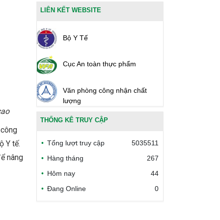
LIÊN KẾT WEBSITE
Bộ Y Tế
Cục An toàn thực phẩm
Văn phòng công nhận chất
lượng
cao
THỐNG KÊ TRUY CẬP
Bộ Công thương Việt Nam
ề công
Tổng lượt truy cập
5035511
 Y tế.
Bộ Nông nghiệp và Môi trường
để nâng
Hàng tháng
267
Hôm nay
44
Công đoàn Y tế Việt Nam
Đang Online
0
Safe Food for Growth Project
(SAFEGRO)