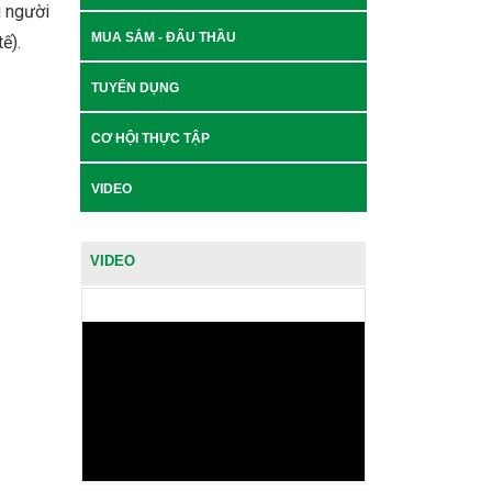
g người
MUA SẮM - ĐẤU THẦU
ế).
TUYỂN DỤNG
CƠ HỘI THỰC TẬP
VIDEO
VIDEO