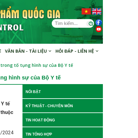
E
VĂN BẢN - TÀI LIỆU
HỎI ĐÁP - LIÊN HỆ
 trong tố tụng hình sự của Bộ Y tế
ụng hình sự của Bộ Y tế
NỔI BẬT
 Y tế
KỸ THUẬT - CHUYÊN MÔN
 thuộc
TIN HOẠT ĐỘNG
/5/2024
TIN TỔNG HỢP