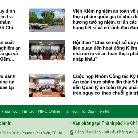
uy định
Viện Kiểm nghiệm an toàn vệ 
ểm tra
thực phẩm quốc gia tổ chức l
 phẩm
hương tưởng niệm, tri ân các
Hồ Chí
hùng liệt sĩ và cố lãnh đạo đả
nước nhân dịp 27/7
ản xuất
Hội thảo “Chia sẻ một số quy 
 nghiệm an
liên quan đến hoạt động Kiểm 
nhà nước về an toàn thực ph
 Kiểm
nhập khẩu”
ứu đánh
Cuộc họp Nhóm Công tác Kỹ 
mine từ
An toàn thực phẩm lần thứ 5
dae tại
đến Quản lý an toàn thực ph
trên nguy cơ theo chuỗi giá trị
|
|
|
|
|
- khoa học
Tin tức
NIFC Online
Tài liệu
Hỏi đáp - liên hệ
chính:
•
Văn phòng tại Thành phố Hồ Chí
Cảng Tân Cảng - Cát Lái, Phòng A102
 Thận Duật, Phường Phú Diễn, TP. Hà