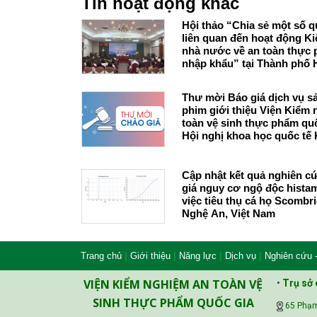
Tin hoạt động khác
Hội thảo “Chia sẻ một số q
liên quan đến hoạt động Ki
nhà nước về an toàn thực
nhập khẩu” tại Thành phố 
Minh
Thư mời Báo giá dịch vụ s
phim giới thiệu Viện Kiểm
toàn vệ sinh thực phẩm quốc gia và
Hội nghị khoa học quốc tế
nghiệm thực phẩm 2026
Cập nhật kết quả nghiên c
giá nguy cơ ngộ độc hista
việc tiêu thụ cá họ Scombri
Nghệ An, Việt Nam
|
|
|
|
Trang chủ
Giới thiệu
Năng lực
Dịch vụ
Nghiên cứu 
VIỆN KIỂM NGHIỆM AN TOÀN VỆ
•
Trụ sở 
SINH THỰC PHẨM QUỐC GIA
65 Phạm