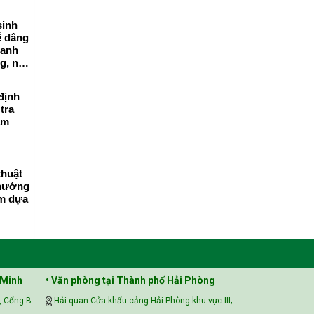
sinh
ễ dâng
 anh
ng, nhà
định
tra
ẩm
thuật
 hướng
ẩm dựa
 Minh
• Văn phòng tại Thành phố Hải Phòng
, Cổng B
Hải quan Cửa khẩu cảng Hải Phòng khu vực III;