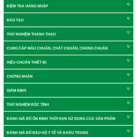
KIỂM TRA HÀNG NHẬP
ĐÀO TẠO
THỬ NGHIỆM THÀNH THẠO
CUNG CẤP MẪU CHUẨN, CHẤT CHUẨN, CHỦNG CHUẨN
HIỆU CHUẨN THIẾT BỊ
CHỨNG NHẬN
GIÁM ĐỊNH
THỬ NGHIỆM ĐỘC TÍNH
ĐÁNH GIÁ ĐỘ ỔN ĐỊNH THỜI HẠN SỬ DỤNG CỦA SẢN PHẨM
ĐÁNH GIÁ ĐỒ BẢO HỘ Y TẾ VÀ KHẨU TRANG