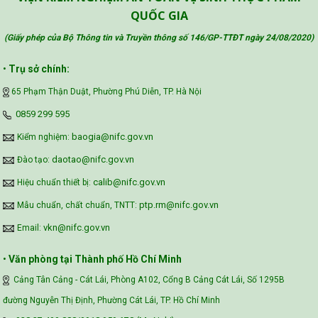
QUỐC GIA
(Giấy phép của Bộ Thông tin và Truyền thông số 146/GP-TTĐT ngày 24/08/2020
)
Safe Food for Growth Project (SAFEGRO)
•
Trụ sở chính:
65 Phạm Thận Duật, Phường Phú Diễn, TP. Hà Nội
Vietnam Center for Food Safety Risk
‪0859 299 595‬
Assessment (VFSA)
baogia@nifc.gov.vn
Kiểm nghiệm:
daotao@nifc.gov.vn
Đào tạo:
calib@nifc.gov.vn
Hiệu chuẩn thiết bị:
ptp.rm@nifc.gov.vn
Mẫu chuẩn, chất chuẩn, TNTT:
vkn@nifc.gov.vn
Email:
•
Văn phòng tại Thành phố Hồ Chí Minh
Cảng Tân Cảng - Cát Lái, Phòng A102, Cổng B Cảng Cát Lái, Số 1295B
đường Nguyễn Thị Định, Phường Cát Lái, TP. Hồ Chí Minh