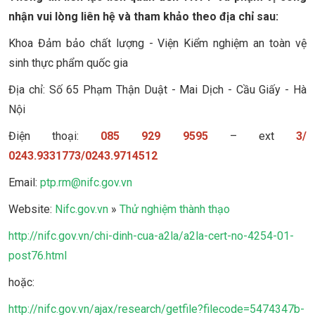
nhận vui lòng liên hệ và tham khảo theo địa chỉ sau:
Khoa Đảm bảo chất lượng - Viện Kiểm nghiệm an toàn vệ
sinh thực phẩm quốc gia
Địa chỉ: Số 65 Phạm Thận Duật - Mai Dịch - Cầu Giấy - Hà
Nội
Điện thoại:
085 929 9595
– ext
3/
0243.9331773/0243.9714512
Email:
ptp.rm@nifc.gov.vn
Website:
Nifc.gov.vn
»
Thử nghiệm thành thạo
http://nifc.gov.vn/chi-dinh-cua-a2la/a2la-cert-no-4254-01-
post76.html
hoặc:
http://nifc.gov.vn/ajax/research/getfile?filecode=5474347b-