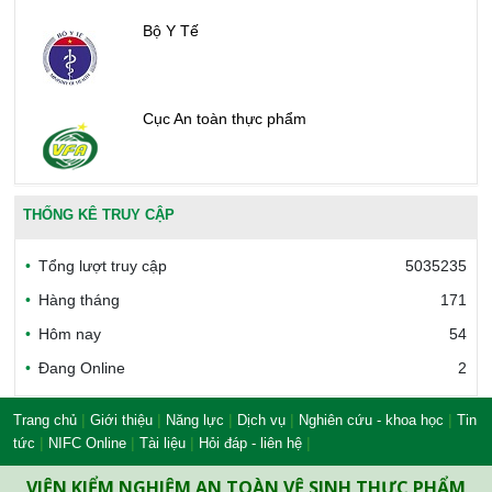
Bộ Y Tế
Cục An toàn thực phẩm
Văn phòng công nhận chất lượng
THỐNG KÊ TRUY CẬP
Tổng lượt truy cập
5035235
Bộ Công thương Việt Nam
Hàng tháng
171
Hôm nay
54
Đang Online
2
Bộ Nông nghiệp và Môi trường
|
|
|
|
|
Trang chủ
Giới thiệu
Năng lực
Dịch vụ
Nghiên cứu - khoa học
Tin
|
|
|
|
tức
NIFC Online
Tài liệu
Hỏi đáp - liên hệ
Công đoàn Y tế Việt Nam
VIỆN KIỂM NGHIỆM AN TOÀN VỆ SINH THỰC PHẨM