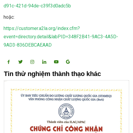
d91c-421d-94de-c39f3d0adc5b
hoặc:
https://customer.a2la.org/index.cfm?
event=directory.detail&labPID=348F2B41-9AC3-4A5D-
9AD3-836DEBCAEAAD
Tin thử nghiệm thành thạo khác