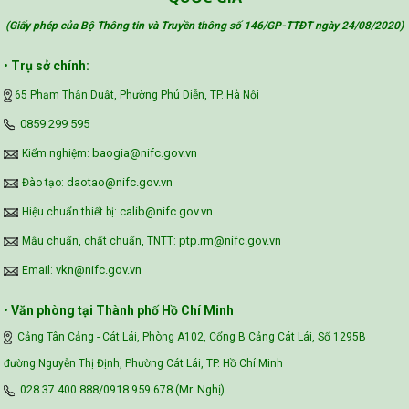
(Giấy phép của Bộ Thông tin và Truyền thông số 146/GP-TTĐT ngày 24/08/2020
)
Safe Food for Growth Project (SAFEGRO)
•
Trụ sở chính:
65 Phạm Thận Duật, Phường Phú Diễn, TP. Hà Nội
Vietnam Center for Food Safety Risk
‪0859 299 595‬
Assessment (VFSA)
baogia@nifc.gov.vn
Kiểm nghiệm:
daotao@nifc.gov.vn
Đào tạo:
calib@nifc.gov.vn
Hiệu chuẩn thiết bị:
ptp.rm@nifc.gov.vn
Mẫu chuẩn, chất chuẩn, TNTT:
vkn@nifc.gov.vn
Email:
•
Văn phòng tại Thành phố Hồ Chí Minh
Cảng Tân Cảng - Cát Lái, Phòng A102, Cổng B Cảng Cát Lái, Số 1295B
đường Nguyễn Thị Định, Phường Cát Lái, TP. Hồ Chí Minh
028.37.400.888/0918.959.678 (Mr. Nghị)