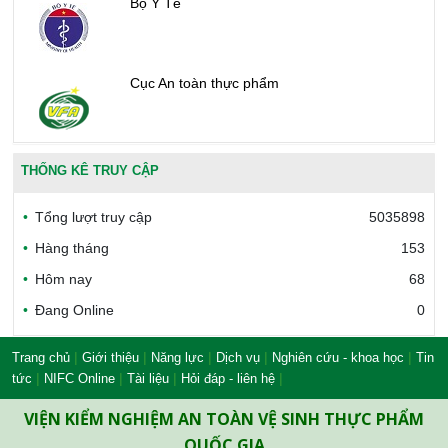
Bộ Y Tế
Cục An toàn thực phẩm
Văn phòng công nhận chất lượng
THỐNG KÊ TRUY CẬP
Tổng lượt truy cập
5035898
Bộ Công thương Việt Nam
Hàng tháng
153
Hôm nay
68
Đang Online
0
Bộ Nông nghiệp và Môi trường
|
|
|
|
|
Trang chủ
Giới thiệu
Năng lực
Dịch vụ
Nghiên cứu - khoa học
Tin
|
|
|
|
tức
NIFC Online
Tài liệu
Hỏi đáp - liên hệ
Công đoàn Y tế Việt Nam
VIỆN KIỂM NGHIỆM AN TOÀN VỆ SINH THỰC PHẨM
QUỐC GIA