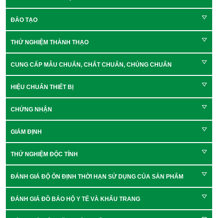
ĐÀO TẠO
THỬ NGHIỆM THÀNH THẠO
CUNG CẤP MẪU CHUẨN, CHẤT CHUẨN, CHỦNG CHUẨN
HIỆU CHUẨN THIẾT BỊ
CHỨNG NHẬN
GIÁM ĐỊNH
THỬ NGHIỆM ĐỘC TÍNH
ĐÁNH GIÁ ĐỘ ỔN ĐỊNH THỜI HẠN SỬ DỤNG CỦA SẢN PHẨM
ĐÁNH GIÁ ĐỒ BẢO HỘ Y TẾ VÀ KHẨU TRANG