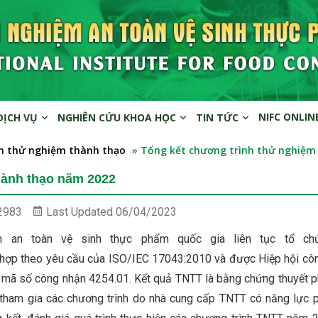
NIFC ONLIN
DỊCH VỤ
NGHIÊN CỨU KHOA HỌC
TIN TỨC
in thử nghiệm thành thạo
» Tổng kết chương trình thử nghiệm
hành thạo năm 2022
2983
Last Updated
06/04/2023
 an toàn vệ sinh thực phẩm quốc gia liên tục tổ ch
 hợp theo yêu cầu của ISO/IEC 17043:2010 và được Hiệp hội cô
mã số công nhận 4254.01. Kết quả TNTT là bằng chứng thuyết p
 tham gia các chương trình do nhà cung cấp TNTT có năng lực 