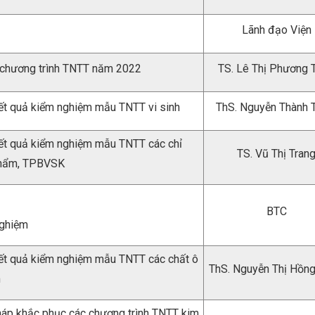
Lãnh đạo Viện
 chương trình TNTT năm 2022
TS. Lê Thị Phương 
ết quả kiểm nghiệm mẫu TNTT vi sinh
ThS. Nguyễn Thành 
ết quả kiểm nghiệm mẫu TNTT các chỉ
TS. Vũ Thị Tran
 phẩm, TPBVSK
BTC
nghiệm
ết quả kiểm nghiệm mẫu TNTT các chất ô
ThS. Nguyễn Thị Hồn
m
háp khắc phục các chương trình TNTT kim