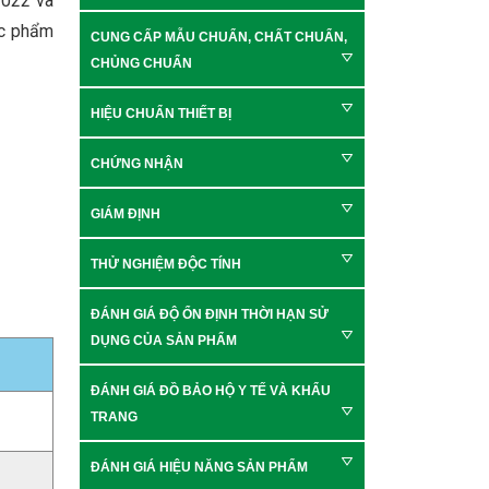
2022 và
ực phẩm
CUNG CẤP MẪU CHUẨN, CHẤT CHUẨN,
CHỦNG CHUẨN
HIỆU CHUẨN THIẾT BỊ
CHỨNG NHẬN
GIÁM ĐỊNH
THỬ NGHIỆM ĐỘC TÍNH
ĐÁNH GIÁ ĐỘ ỔN ĐỊNH THỜI HẠN SỬ
DỤNG CỦA SẢN PHẨM
ĐÁNH GIÁ ĐỒ BẢO HỘ Y TẾ VÀ KHẨU
TRANG
ĐÁNH GIÁ HIỆU NĂNG SẢN PHẨM