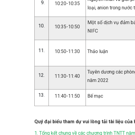
10:20-10:35
loại, anion trong nước
Một số dịch vụ đảm bả
10:35-10:50
NIFC
10:50-11:30
Thảo luận
Tuyên dương các phòng
11:30-11:40
năm 2022
11:40-11:50
Bế mạc
Quý đại biểu tham dự vui lòng tải tài liệu của 
1. Tổng kết chung về các chương trình TNTT nă