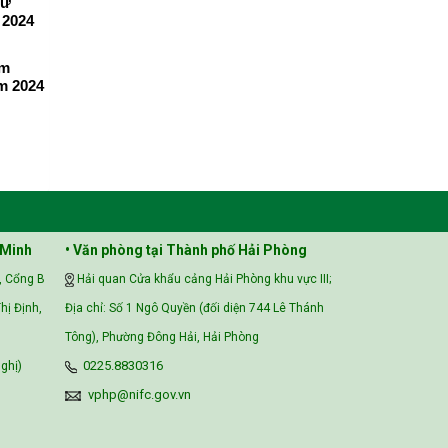
hử
 2024
ệm
m 2024
 Minh
• Văn phòng tại Thành phố Hải Phòng
, Cổng B
Hải quan Cửa khẩu cảng Hải Phòng khu vực III;
hị Định,
Địa chỉ: Số 1 Ngô Quyền (đối diện 744 Lê Thánh
Tông), Phường Đông Hải, Hải Phòng
ghị)
0225.8830316
vphp@nifc.gov.vn