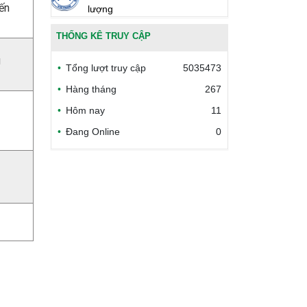
iến
lượng
THỐNG KÊ TRUY CẬP
Bộ Công thương Việt Nam
g
Tổng lượt truy cập
5035473
Bộ Nông nghiệp và Môi trường
Hàng tháng
267
Hôm nay
11
Công đoàn Y tế Việt Nam
Đang Online
0
Safe Food for Growth Project
(SAFEGRO)
Vietnam Center for Food
Safety Risk Assessment
(VFSA)