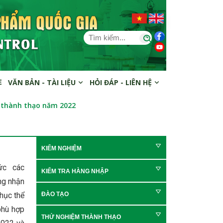
E
VĂN BẢN - TÀI LIỆU
HỎI ĐÁP - LIÊN HỆ
 thành thạo năm 2022
KIỂM NGHIỆM
ức các
KIỂM TRA HÀNG NHẬP
ng nhận
hục thể
ĐÀO TẠO
phù hợp
THỬ NGHIỆM THÀNH THẠO