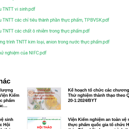
 TNTT vi sinh.pdf
u TNTT các chỉ tiêu thành phần thực phẩm, TPBVSK.pdf
u TNTT các chất ô nhiễm trong thực phẩm.pdf
ng trình TNTT kim loại, anion trong nước thực phẩm.pdf
thử nghiệm của NIFC.pdf
hác
 lượng
Kế hoạch tổ chức các chương 
Thử nghiệm thành thạo theo
ực phẩm
20-1:2024/BYT
thành
ISO/IEC
vệ sinh
Viện Kiểm nghiệm an toàn vệ 
c Hội
thực phẩm quốc gia tổ chức H