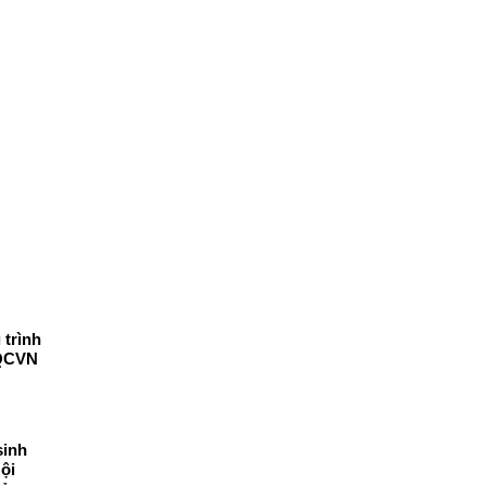
trình
 QCVN
sinh
ội