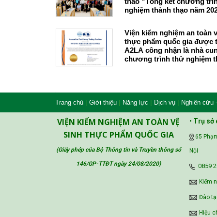
thảo “Tổng kết chương trì
nghiệm thành thạo năm 20
Viện kiểm nghiệm an toàn v
thực phẩm quốc gia được 
A2LA công nhận là nhà cun
chương trình thử nghiệm t
đáp ứng yêu cầu của ISO/I
17043:2023
|
|
|
|
Trang chủ
Giới thiệu
Năng lực
Dịch vụ
Nghiên cứu 
VIỆN KIỂM NGHIỆM AN TOÀN VỆ
•
Trụ sở 
SINH THỰC PHẨM QUỐC GIA
65 Phạm
(Giấy phép của Bộ Thông tin và Truyền thông số
Nội
146/GP-TTĐT ngày 24/08/2020
)
‪0859 2
Kiểm 
Đào tạ
Hiệu c