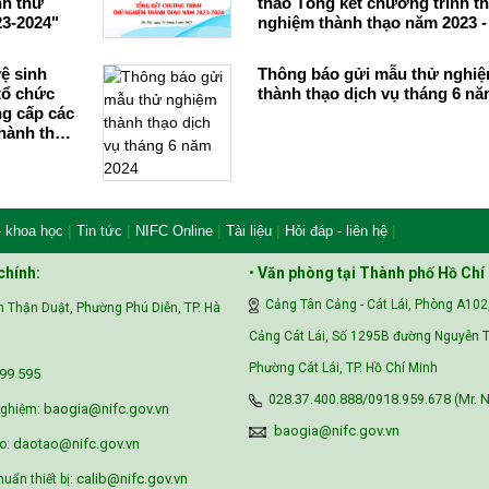
nh thử
thảo Tổng kết chương trình t
23-2024"
nghiệm thành thạo năm 2023 -
ệ sinh
Thông báo gửi mẫu thử nghi
tổ chức
thành thạo dịch vụ tháng 6 nă
g cấp các
hành thạo
EC
|
|
|
|
|
- khoa học
Tin tức
NIFC Online
Tài liệu
Hỏi đáp - liên hệ
chính:
•
Văn phòng tại Thành phố Hồ Chí
Cảng Tân Cảng - Cát Lái, Phòng A102
 Thận Duật, Phường Phú Diễn, TP. Hà
Cảng Cát Lái, Số 1295B đường Nguyễn T
Phường Cát Lái, TP. Hồ Chí Minh
99 595‬
028.37.400.888/0918.959.678 (Mr. N
baogia@nifc.gov.vn
nghiệm:
baogia@nifc.gov.vn
daotao@nifc.gov.vn
o:
calib@nifc.gov.vn
huẩn thiết bị: