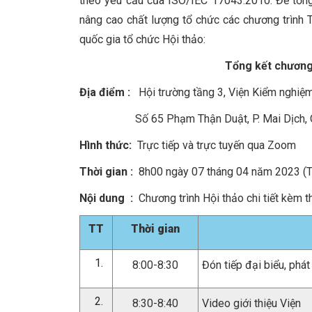
theo yêu cầu của ISO/IEC 17043:2010. Để tổng 
nâng cao chất lượng tổ chức các chương trình 
quốc gia tổ chức Hội thảo:
Tổng kết chương
Địa điểm :
Hội trường tầng 3, Viện Kiểm ng
Số 65 Phạm Thận Duật, P. Mai Dịch, Q. Cầ
Hình thức:
Trực tiếp và trực tuyến qua Zoom
Thời gian :
8h00 ngày 07 tháng 04 năm 2023 (T
Nội dung :
Chương trình Hội thảo chi tiết kèm t
TT
Thời gian
8:00-8:30
Đón tiếp đại biểu, phát 
8:30-8:40
Video giới thiệu Viện