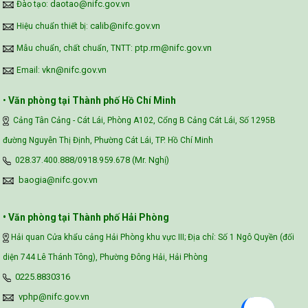
daotao@nifc.gov.vn
Đào tạo:
calib@nifc.gov.vn
Hiệu chuẩn thiết bị:
ptp.rm@nifc.gov.vn
Mẫu chuẩn, chất chuẩn, TNTT:
vkn@nifc.gov.vn
Email:
•
Văn phòng tại Thành phố Hồ Chí Minh
Cảng Tân Cảng - Cát Lái, Phòng A102, Cổng B Cảng Cát Lái, Số 1295B
đường Nguyễn Thị Định, Phường Cát Lái, TP. Hồ Chí Minh
028.37.400.888/0918.959.678 (Mr. Nghị)
baogia@nifc.gov.vn
• Văn phòng tại Thành phố Hải Phòng
Hải quan Cửa khẩu cảng Hải Phòng khu vực III; Địa chỉ: Số 1 Ngô Quyền (đối
diện 744 Lê Thánh Tông), Phường Đông Hải, Hải Phòng
0225.8830316
vphp@nifc.gov.vn