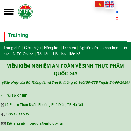
Training
|
|
|
|
|
Trang chủ
Giới thiệu
Năng lực
Dịch vụ
Nghiên cứu - khoa học
Tin
|
|
|
|
tức
NIFC Online
Tài liệu
Hỏi đáp - liên hệ
VIỆN KIỂM NGHIỆM AN TOÀN VỆ SINH THỰC PHẨM
QUỐC GIA
(Giấy phép của Bộ Thông tin và Truyền thông số 146/GP-TTĐT ngày 24/08/2020
)
•
Trụ sở chính:
65 Phạm Thận Duật, Phường Phú Diễn, TP. Hà Nội
‪0859 299 595‬
baogia@nifc.gov.vn
Kiểm nghiệm: