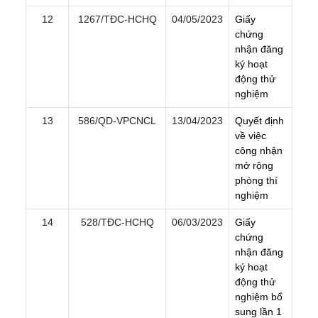
12
1267/TÐC-HCHQ
04/05/2023
G
i
ấ
y
c
h
ứ
n
g
n
h
ậ
n
đ
ă
n
g
k
ý
h
o
ạ
t
đ
ộ
n
g
t
h
ử
n
g
h
i
ệ
m
13
586/QD-VPCNCL
13/04/2023
Q
u
y
ế
t
đ
ị
n
h
v
ề
v
i
ệ
c
c
ô
n
g
n
h
ậ
n
m
ở
r
ộ
n
g
p
h
ò
n
g
t
h
í
n
g
h
i
ệ
m
14
528/TÐC-HCHQ
06/03/2023
G
i
ấ
y
c
h
ứ
n
g
n
h
ậ
n
đ
ă
n
g
k
ý
h
o
ạ
t
đ
ộ
n
g
t
h
ử
n
g
h
i
ệ
m
b
ổ
s
u
n
g
l
ầ
n
1