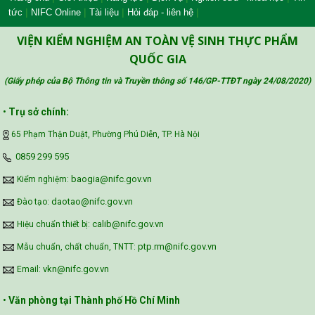
|
|
|
|
tức
NIFC Online
Tài liệu
Hỏi đáp - liên hệ
VIỆN KIỂM NGHIỆM AN TOÀN VỆ SINH THỰC PHẨM
QUỐC GIA
(Giấy phép của Bộ Thông tin và Truyền thông số 146/GP-TTĐT ngày 24/08/2020
)
•
Trụ sở chính:
65 Phạm Thận Duật, Phường Phú Diễn, TP. Hà Nội
‪0859 299 595‬
baogia@nifc.gov.vn
Kiểm nghiệm:
daotao@nifc.gov.vn
Đào tạo:
calib@nifc.gov.vn
Hiệu chuẩn thiết bị:
ptp.rm@nifc.gov.vn
Mẫu chuẩn, chất chuẩn, TNTT:
vkn@nifc.gov.vn
Email:
•
Văn phòng tại Thành phố Hồ Chí Minh