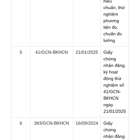
h
i
ệ
u
c
h
u
ẩ
n
,
t
h
ử
n
g
h
i
ệ
m
p
h
ư
ơ
n
g
t
i
ệ
n
đ
o
,
c
h
u
ẩ
n
đ
o
l
ư
ờ
n
g
5
41/GCN-BKHCN
21/01/2025
G
i
ấ
y
c
h
ứ
n
g
n
h
ậ
n
đ
ă
n
g
k
ý
h
o
ạ
t
đ
ộ
n
g
t
h
ử
n
g
h
i
ệ
m
s
ố
4
1
/
G
C
N
-
B
K
H
C
N
n
g
à
y
2
1
/
0
1
/
2
0
2
5
6
383/GCN-BKHCN
16/09/2024
G
i
ấ
y
c
h
ứ
n
g
n
h
ậ
n
đ
ă
n
g