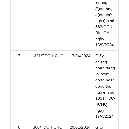
k
ý
h
o
ạ
t
đ
ộ
n
g
h
o
ạ
t
đ
ộ
n
g
t
h
ử
n
g
h
i
ệ
m
s
ố
3
8
3
/
G
C
N
-
B
K
H
C
N
n
g
à
y
1
6
/
9
/
2
0
2
4
7
1361/TÐC-HCHQ
17/04/2024
G
i
ấ
y
c
h
ứ
n
g
n
h
ậ
n
đ
ă
n
g
k
ý
h
o
ạ
t
đ
ộ
n
g
h
o
ạ
t
đ
ộ
n
g
t
h
ử
n
g
h
i
ệ
m
s
ố
1
3
6
1
/
T
Đ
C
-
H
C
H
Q
n
g
à
y
1
7
/
4
/
2
0
2
4
8
360/TÐC-HCHQ
29/01/2024
G
i
ấ
y