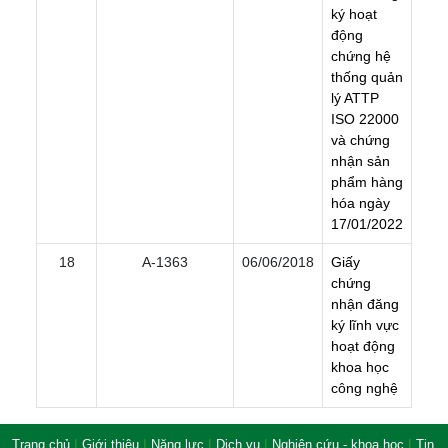
k
ý
h
o
ạ
t
đ
ộ
n
g
c
h
ứ
n
g
h
ệ
t
h
ố
n
g
q
u
ả
n
l
ý
A
T
T
P
I
S
O
2
2
0
0
0
v
à
c
h
ứ
n
g
n
h
ậ
n
s
ả
n
p
h
ẩ
m
h
à
n
g
h
ó
a
n
g
à
y
1
7
/
0
1
/
2
0
2
2
18
A-1363
06/06/2018
G
i
ấ
y
c
h
ứ
n
g
n
h
ậ
n
đ
ă
n
g
k
ý
l
ĩ
n
h
v
ự
c
h
o
ạ
t
đ
ộ
n
g
k
h
o
a
h
ọ
c
c
ô
n
g
n
g
h
ệ
|
|
|
|
|
Trang chủ
Giới thiệu
Năng lực
Dịch vụ
Nghiên cứu - khoa học
Tin