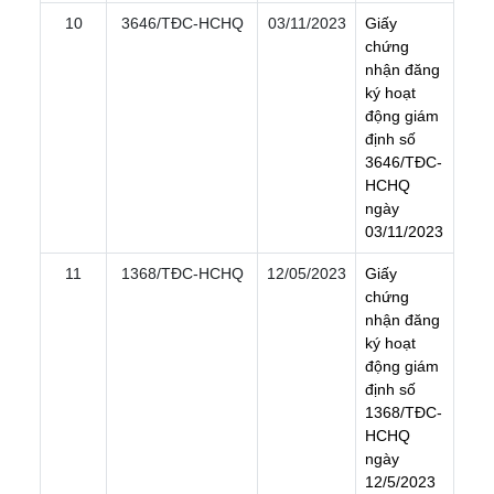
10
3646/TÐC-HCHQ
03/11/2023
G
i
ấ
y
c
h
ứ
n
g
n
h
ậ
n
đ
ă
n
g
k
ý
h
o
ạ
t
đ
ộ
n
g
g
i
á
m
đ
ị
n
h
s
ố
3
6
4
6
/
T
Đ
C
-
H
C
H
Q
n
g
à
y
0
3
/
1
1
/
2
0
2
3
11
1368/TÐC-HCHQ
12/05/2023
G
i
ấ
y
c
h
ứ
n
g
n
h
ậ
n
đ
ă
n
g
k
ý
h
o
ạ
t
đ
ộ
n
g
g
i
á
m
đ
ị
n
h
s
ố
1
3
6
8
/
T
Đ
C
-
H
C
H
Q
n
g
à
y
1
2
/
5
/
2
0
2
3