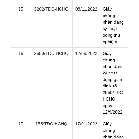
15
3202/TÐC-HCHQ
08/11/2022
G
i
ấ
y
c
h
ứ
n
g
n
h
ậ
n
đ
ă
n
g
k
ý
h
o
ạ
t
đ
ộ
n
g
t
h
ử
n
g
h
i
ệ
m
16
2550/TÐC-HCHQ
12/09/2022
G
i
ấ
y
c
h
ứ
n
g
n
h
ậ
n
đ
ă
n
g
k
ý
h
o
ạ
t
đ
ộ
n
g
g
i
á
m
đ
ị
n
h
s
ố
2
5
5
0
/
T
Đ
C
-
H
C
H
Q
n
g
à
y
1
2
/
9
/
2
0
2
2
17
155/TÐC-HCHQ
17/01/2022
G
i
ấ
y
c
h
ứ
n
g
n
h
ậ
n
đ
ă
n
g