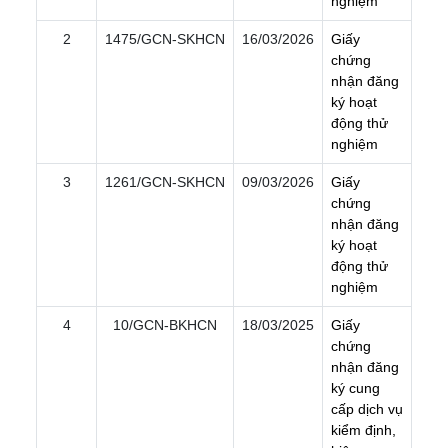
n
g
h
i
ệ
m
2
1475/GCN-SKHCN
16/03/2026
G
i
ấ
y
c
h
ứ
n
g
n
h
ậ
n
đ
ă
n
g
k
ý
h
o
ạ
t
đ
ộ
n
g
t
h
ử
n
g
h
i
ệ
m
3
1261/GCN-SKHCN
09/03/2026
G
i
ấ
y
c
h
ứ
n
g
n
h
ậ
n
đ
ă
n
g
k
ý
h
o
ạ
t
đ
ộ
n
g
t
h
ử
n
g
h
i
ệ
m
4
10/GCN-BKHCN
18/03/2025
G
i
ấ
y
c
h
ứ
n
g
n
h
ậ
n
đ
ă
n
g
k
ý
c
u
n
g
c
ấ
p
d
ị
c
h
v
ụ
k
i
ể
m
đ
ị
n
h
,