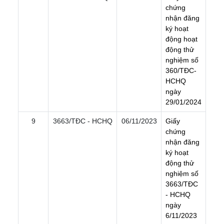
c
h
ứ
n
g
n
h
ậ
n
đ
ă
n
g
k
ý
h
o
ạ
t
đ
ộ
n
g
h
o
ạ
t
đ
ộ
n
g
t
h
ử
n
g
h
i
ệ
m
s
ố
3
6
0
/
T
Đ
C
-
H
C
H
Q
n
g
à
y
2
9
/
0
1
/
2
0
2
4
9
3663/TÐC - HCHQ
06/11/2023
G
i
ấ
y
c
h
ứ
n
g
n
h
ậ
n
đ
ă
n
g
k
ý
h
o
ạ
t
đ
ộ
n
g
t
h
ử
n
g
h
i
ệ
m
s
ố
3
6
6
3
/
T
Đ
C
-
H
C
H
Q
n
g
à
y
6
/
1
1
/
2
0
2
3