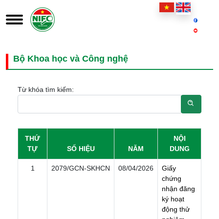
Bộ Khoa học và Công nghệ
Từ khóa tìm kiếm:
THỨ
NỘI
TỰ
SỐ HIỆU
NĂM
DUNG
1
2079/GCN-SKHCN
08/04/2026
G
i
ấ
y
c
h
ứ
n
g
n
h
ậ
n
đ
ă
n
g
k
ý
h
o
ạ
t
đ
ộ
n
g
t
h
ử