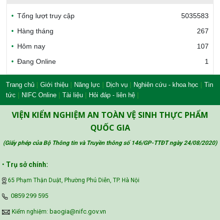
Tổng lượt truy cập
5035583
Bộ Công thương Việt Nam
Hàng tháng
267
Hôm nay
107
Đang Online
1
Bộ Nông nghiệp và Môi trường
|
|
|
|
|
Trang chủ
Giới thiệu
Năng lực
Dịch vụ
Nghiên cứu - khoa học
Tin
|
|
|
|
tức
NIFC Online
Tài liệu
Hỏi đáp - liên hệ
Công đoàn Y tế Việt Nam
VIỆN KIỂM NGHIỆM AN TOÀN VỆ SINH THỰC PHẨM
QUỐC GIA
(Giấy phép của Bộ Thông tin và Truyền thông số 146/GP-TTĐT ngày 24/08/2020
)
Safe Food for Growth Project (SAFEGRO)
•
Trụ sở chính:
65 Phạm Thận Duật, Phường Phú Diễn, TP. Hà Nội
Vietnam Center for Food Safety Risk
‪0859 299 595‬
Assessment (VFSA)
baogia@nifc.gov.vn
Kiểm nghiệm: