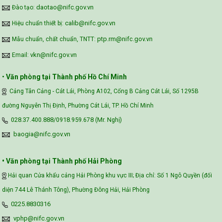
daotao@nifc.gov.vn
Đào tạo:
calib@nifc.gov.vn
Hiệu chuẩn thiết bị:
ptp.rm@nifc.gov.vn
Mẫu chuẩn, chất chuẩn, TNTT:
vkn@nifc.gov.vn
Email:
•
Văn phòng tại Thành phố Hồ Chí Minh
Cảng Tân Cảng - Cát Lái, Phòng A102, Cổng B Cảng Cát Lái, Số 1295B
đường Nguyễn Thị Định, Phường Cát Lái, TP. Hồ Chí Minh
028.37.400.888/0918.959.678 (Mr. Nghị)
baogia@nifc.gov.vn
• Văn phòng tại Thành phố Hải Phòng
Hải quan Cửa khẩu cảng Hải Phòng khu vực III; Địa chỉ: Số 1 Ngô Quyền (đối
diện 744 Lê Thánh Tông), Phường Đông Hải, Hải Phòng
0225.8830316
vphp@nifc.gov.vn