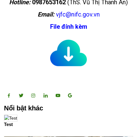
Hotline:
0987653162
(ThS. Vũ Thị Thanh An)
Email:
vjfc@nifc.gov.vn
File đính kèm
Nổi bật khác
Test