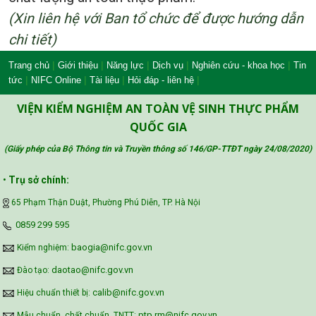
(Xin liên hệ với Ban tổ chức để được hướng dẫn
chi tiết)
|
|
|
|
|
Trang chủ
Giới thiệu
Năng lực
Dịch vụ
Nghiên cứu - khoa học
Tin
|
|
|
|
tức
NIFC Online
Tài liệu
Hỏi đáp - liên hệ
VIỆN KIỂM NGHIỆM AN TOÀN VỆ SINH THỰC PHẨM
QUỐC GIA
(Giấy phép của Bộ Thông tin và Truyền thông số 146/GP-TTĐT ngày 24/08/2020
)
•
Trụ sở chính:
65 Phạm Thận Duật, Phường Phú Diễn, TP. Hà Nội
‪0859 299 595‬
baogia@nifc.gov.vn
Kiểm nghiệm:
daotao@nifc.gov.vn
Đào tạo:
calib@nifc.gov.vn
Hiệu chuẩn thiết bị:
ptp.rm@nifc.gov.vn
Mẫu chuẩn, chất chuẩn, TNTT: