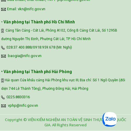
vkn@nifc.gov.vn
Email:
•
Văn phòng tại Thành phố Hồ Chí Minh
Cảng Tân Cảng - Cát Lái, Phòng A102, Cổng B Cảng Cát Lái, Số 1295B
đường Nguyễn Thị Định, Phường Cát Lái, TP. Hồ Chí Minh
028.37.400.888/0918.959.678 (Mr. Nghị)
baogia@nifc.gov.vn
• Văn phòng tại Thành phố Hải Phòng
Hải quan Cửa khẩu cảng Hải Phòng khu vực III; Địa chỉ: Số 1 Ngô Quyền (đối
diện 744 Lê Thánh Tông), Phường Đông Hải, Hải Phòng
0225.8830316
vphp@nifc.gov.vn
Copyright © VIỆN KIỂM NGHIỆM AN TOÀN VỆ SINH THỰC PHẨM QUỐC
GIA. All Rights Reserved