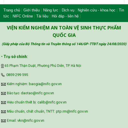
Bộ Nông nghiệp và Môi trường
|
|
|
|
|
Trang chủ
Giới thiệu
Năng lực
Dịch vụ
Nghiên cứu - khoa học
Tin
|
|
|
|
tức
NIFC Online
Tài liệu
Hỏi đáp - liên hệ
Công đoàn Y tế Việt Nam
VIỆN KIỂM NGHIỆM AN TOÀN VỆ SINH THỰC PHẨM
QUỐC GIA
(Giấy phép của Bộ Thông tin và Truyền thông số 146/GP-TTĐT ngày 24/08/2020
)
Safe Food for Growth Project (SAFEGRO)
•
Trụ sở chính:
65 Phạm Thận Duật, Phường Phú Diễn, TP. Hà Nội
Vietnam Center for Food Safety Risk
‪0859 299 595‬
Assessment (VFSA)
baogia@nifc.gov.vn
Kiểm nghiệm:
daotao@nifc.gov.vn
Đào tạo:
calib@nifc.gov.vn
Hiệu chuẩn thiết bị:
ptp.rm@nifc.gov.vn
Mẫu chuẩn, chất chuẩn, TNTT:
vkn@nifc.gov.vn
Email: