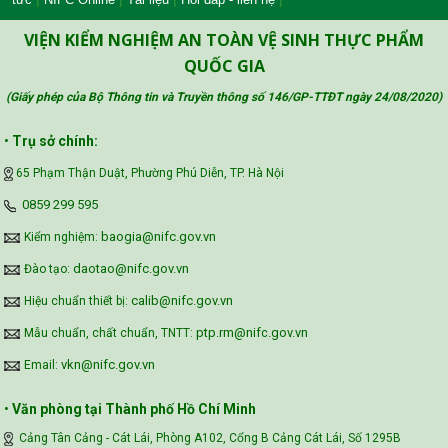
Công đoàn Y tế Việt Nam
VIỆN KIỂM NGHIỆM AN TOÀN VỆ SINH THỰC PHẨM
QUỐC GIA
(Giấy phép của Bộ Thông tin và Truyền thông số 146/GP-TTĐT ngày 24/08/2020
)
Safe Food for Growth Project (SAFEGRO)
•
Trụ sở chính:
65 Phạm Thận Duật, Phường Phú Diễn, TP. Hà Nội
Vietnam Center for Food Safety Risk
‪0859 299 595‬
Assessment (VFSA)
baogia@nifc.gov.vn
Kiểm nghiệm:
daotao@nifc.gov.vn
Đào tạo:
calib@nifc.gov.vn
Hiệu chuẩn thiết bị:
ptp.rm@nifc.gov.vn
Mẫu chuẩn, chất chuẩn, TNTT:
vkn@nifc.gov.vn
Email:
•
Văn phòng tại Thành phố Hồ Chí Minh
Cảng Tân Cảng - Cát Lái, Phòng A102, Cổng B Cảng Cát Lái, Số 1295B