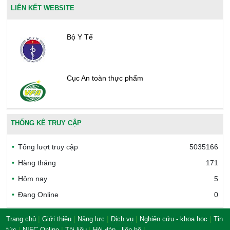
LIÊN KẾT WEBSITE
Bộ Y Tế
Cục An toàn thực phẩm
Văn phòng công nhận chất lượng
THỐNG KÊ TRUY CẬP
Tổng lượt truy cập
5035166
Bộ Công thương Việt Nam
Hàng tháng
171
Hôm nay
5
Đang Online
0
Bộ Nông nghiệp và Môi trường
|
|
|
|
|
Trang chủ
Giới thiệu
Năng lực
Dịch vụ
Nghiên cứu - khoa học
Tin
|
|
|
|
tức
NIFC Online
Tài liệu
Hỏi đáp - liên hệ