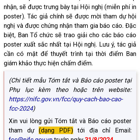
nhận, sẽ được trưng bày tại Hội nghị (miễn phí in
poster). Tác giả chính sẽ được mời tham dự hội
nghị và được chứng nhận tham gia báo cáo. Đặc
biệt, Ban Tổ chức sẽ trao giải cho các báo cáo
poster xuất sắc nhất tại Hội nghị. Lưu ý, tác giả
cần có mặt để thuyết trình tại thời điểm Ban
giám khảo thực hiện chấm điểm.
(Chi tiết mẫu Tóm tắt và Báo cáo poster tại
Phụ lục kèm theo hoặc trên website:
https://nifc.gov.vn/fcc/quy-cach-bao-cao-
fcc-2024
)
Xin vui lòng gửi Tóm tắt và Báo cáo poster
tham dự
(dạng PDF)
tới địa chỉ Email:
fcc@nifc.gov.vn
trước ngày
31/8/2024
.