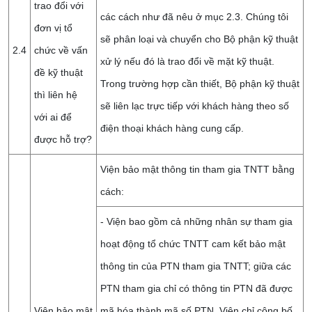
trao đổi với
các cách như đã nêu ở mục 2.3. Chúng tôi
đơn vị tổ
sẽ phân loại và chuyển cho Bộ phận kỹ thuật
2.4
chức về vấn
xử lý nếu đó là trao đổi về mặt kỹ thuật.
đề kỹ thuật
Trong trường hợp cần thiết, Bộ phận kỹ thuật
thì liên hệ
sẽ liên lạc trực tiếp với khách hàng theo số
với ai để
điện thoại khách hàng cung cấp.
được hỗ trợ?
Viện bảo mật thông tin tham gia TNTT bằng
cách:
- Viện bao gồm cả những nhân sự tham gia
hoạt động tổ chức TNTT cam kết bảo mật
thông tin của PTN tham gia TNTT; giữa các
PTN tham gia chỉ có thông tin PTN đã được
Viện bảo mật
mã hóa thành mã số PTN. Viện chỉ công bố