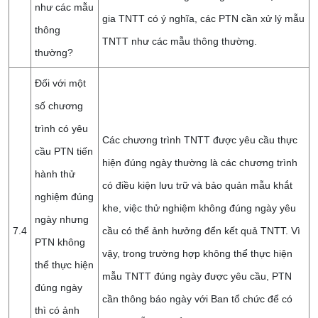
như các mẫu
gia TNTT có ý nghĩa, các PTN cần xử lý mẫu
thông
TNTT như các mẫu thông thường.
thường?
Đối với một
số chương
trình có yêu
Các chương trình TNTT được yêu cầu thực
cầu PTN tiến
hiện đúng ngày thường là các chương trình
hành thử
có điều kiện lưu trữ và bảo quản mẫu khắt
nghiệm đúng
khe, việc thử nghiệm không đúng ngày yêu
ngày nhưng
7.4
cầu có thể ảnh hưởng đển kết quả TNTT. Vì
PTN không
vậy, trong trường hợp không thể thực hiện
thể thực hiện
mẫu TNTT đúng ngày được yêu cầu, PTN
đúng ngày
cần thông báo ngày với Ban tổ chức để có
thì có ảnh