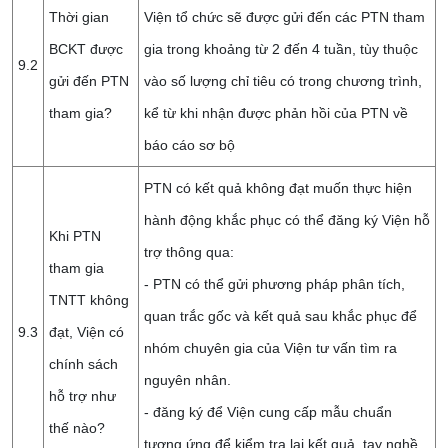
Thời gian
Viện tổ chức sẽ được gửi đến các PTN tham
BCKT được
gia trong khoảng từ 2 đến 4 tuần, tùy thuộc
9.2
gửi đến PTN
vào số lượng chỉ tiêu có trong chương trình,
tham gia?
kể từ khi nhận được phản hồi của PTN về
báo cáo sơ bộ
PTN có kết quả không đạt muốn thực hiện
hành động khắc phục có thể đăng ký Viện hỗ
Khi PTN
trợ thông qua:
tham gia
- PTN có thể gửi phương pháp phân tích,
TNTT không
quan trắc gốc và kết quả sau khắc phục để
9.3
đạt, Viện có
nhóm chuyên gia của Viện tư vấn tìm ra
chính sách
nguyên nhân.
hỗ trợ như
- đăng ký để Viện cung cấp mẫu chuẩn
thế nào?
tương ứng để kiểm tra lại kết quả, tay nghề,