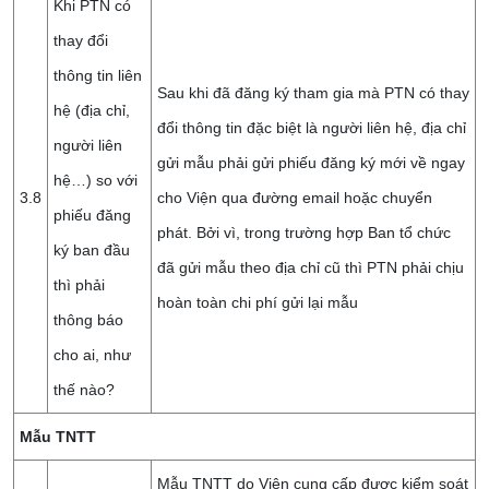
Khi PTN có
thay đổi
thông tin liên
Sau khi đã đăng ký tham gia mà PTN có thay
hệ (địa chỉ,
đổi thông tin đặc biệt là người liên hệ, địa chỉ
người liên
gửi mẫu phải gửi phiếu đăng ký mới về ngay
hệ…) so với
3.8
cho Viện qua đường email hoặc chuyển
phiếu đăng
phát. Bởi vì, trong trường hợp Ban tổ chức
ký ban đầu
đã gửi mẫu theo địa chỉ cũ thì PTN phải chịu
thì phải
hoàn toàn chi phí gửi lại mẫu
thông báo
cho ai, như
thế nào?
Mẫu TNTT
Mẫu TNTT do Viện cung cấp được kiểm soát