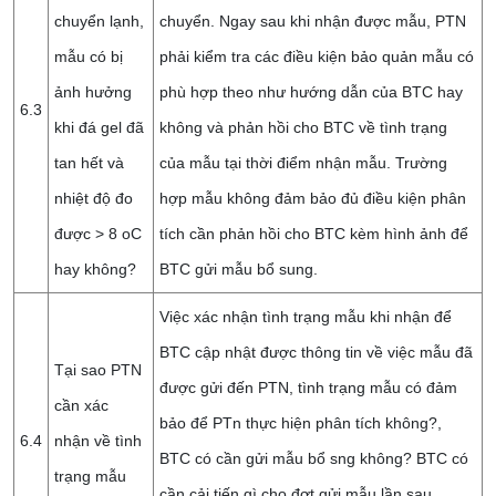
chuyển lạnh,
chuyển. Ngay sau khi nhận được mẫu, PTN
mẫu có bị
phải kiểm tra các điều kiện bảo quản mẫu có
ảnh hưởng
phù hợp theo như hướng dẫn của BTC hay
6.3
khi đá gel đã
không và phản hồi cho BTC về tình trạng
tan hết và
của mẫu tại thời điểm nhận mẫu. Trường
nhiệt độ đo
hợp mẫu không đảm bảo đủ điều kiện phân
được > 8 oC
tích cần phản hồi cho BTC kèm hình ảnh để
hay không?
BTC gửi mẫu bổ sung.
Việc xác nhận tình trạng mẫu khi nhận để
BTC cập nhật được thông tin về việc mẫu đã
Tại sao PTN
được gửi đến PTN, tình trạng mẫu có đảm
cần xác
bảo để PTn thực hiện phân tích không?,
6.4
nhận về tình
BTC có cần gửi mẫu bổ sng không? BTC có
trạng mẫu
cần cải tiến gì cho đợt gửi mẫu lần sau