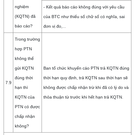
nghiệm
- Kết quả báo cáo không đúng với yêu cầu
(KQTN) đã
của BTC như thiếu số chữ số có nghĩa, sai
báo cáo?
đơn vị đo,...
Trong trường
hợp PTN
không thể
gửi KQTN
Ban tổ chức khuyến cáo PTN trả KQTN đúng
đúng thời
thời hạn quy định, trả KQTN sau thời hạn sẽ
7.9
hạn thì
không được chấp nhận trừ khi đã có lý do và
KQTN của
thỏa thuận từ trước khi hết hạn trả KQTN.
PTN có được
chấp nhận
không?