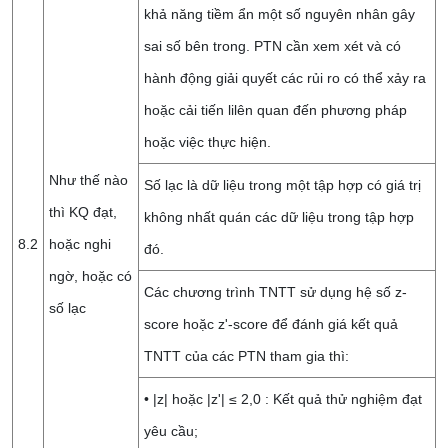
khả năng tiềm ẩn một số nguyên nhân gây
sai số bên trong. PTN cần xem xét và có
hành động giải quyết các rủi ro có thể xảy ra
hoặc cải tiến lilên quan đến phương pháp
hoặc việc thực hiện.
Như thế nào
Số lạc là dữ liệu trong một tập hợp có giá trị
thì KQ đạt,
không nhất quán các dữ liệu trong tập hợp
8.2
hoặc nghi
đó.
ngờ, hoặc có
Các chương trình TNTT sử dụng hệ số z-
số lạc
score hoặc z'-score để đánh giá kết quả
TNTT của các PTN tham gia thì:
• |z| hoặc |z'| ≤ 2,0 : Kết quả thử nghiệm đạt
yêu cầu;