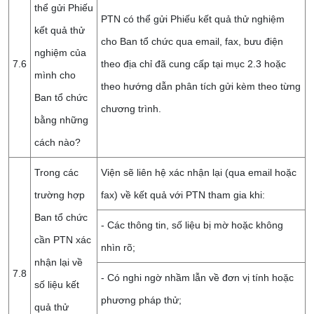
thể gửi Phiếu
PTN có thể gửi Phiếu kết quả thử nghiệm
kết quả thử
cho Ban tổ chức qua email, fax, bưu điện
nghiệm của
7.6
theo địa chỉ đã cung cấp tại mục 2.3 hoặc
mình cho
theo hướng dẫn phân tích gửi kèm theo từng
Ban tổ chức
chương trình.
bằng những
cách nào?
Trong các
Viện sẽ liên hệ xác nhận lại (qua email hoặc
trường hợp
fax) về kết quả với PTN tham gia khi:
Ban tổ chức
- Các thông tin, số liệu bị mờ hoặc không
cần PTN xác
nhìn rõ;
nhận lại về
7.8
- Có nghi ngờ nhầm lẫn về đơn vị tính hoặc
số liệu kết
phương pháp thử;
quả thử