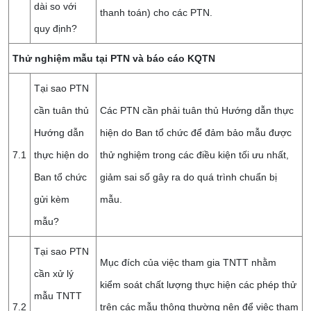
dài so với
thanh toán) cho các PTN.
quy định?
Thử nghiệm mẫu tại PTN và báo cáo KQTN
Tại sao PTN
cần tuân thủ
Các PTN cần phải tuân thủ Hướng dẫn thực
Hướng dẫn
hiện do Ban tổ chức để đảm bảo mẫu được
7.1
thực hiện do
thử nghiệm trong các điều kiện tối ưu nhất,
Ban tổ chức
giảm sai số gây ra do quá trình chuẩn bị
gửi kèm
mẫu.
mẫu?
Tại sao PTN
Mục đích của việc tham gia TNTT nhằm
cần xử lý
kiểm soát chất lượng thực hiện các phép thử
mẫu TNTT
7.2
trên các mẫu thông thường nên để việc tham