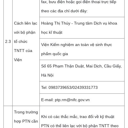
fax, bưu điện hoặc gọi điện thoại trực tiếp
theo các địa chỉ dưới đây:
Cách liên lạc
Hoàng Thị Thúy - Trung tâm Dịch vụ khoa
với bộ phận
học kĩ thuật
2.3
tổ chức
Viện Kiểm nghiệm an toàn vệ sinh thực
TNTT của
phẩm quốc gia
Viện
Số 65 Phạm Thận Duật, Mai Dịch, Cầu Giấy,
Hà Nội
Tel: 0983739653/02439331773
E-mail: ptp.rm@nifc.gov.vn
Trong trường
Khi có các thắc mắc, trao đổi về kỹ thuật
hợp PTN cần
PTN có thể liên lạc với bộ phận TNTT theo