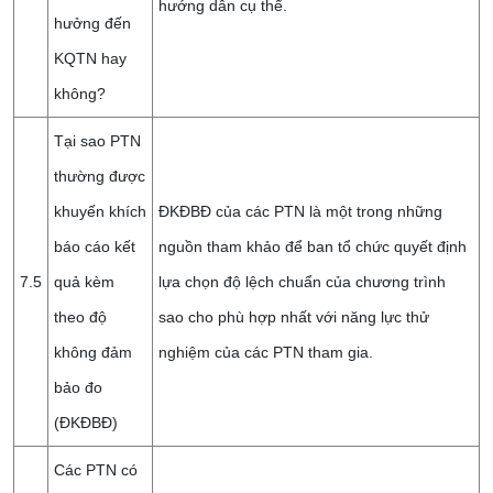
hướng dẫn cụ thể.
hưởng đến
KQTN hay
không?
Tại sao PTN
thường được
khuyến khích
ĐKĐBĐ của các PTN là một trong những
báo cáo kết
nguồn tham khảo để ban tổ chức quyết định
7.5
quả kèm
lựa chọn độ lệch chuẩn của chương trình
theo độ
sao cho phù hợp nhất với năng lực thử
không đảm
nghiệm của các PTN tham gia.
bảo đo
(ĐKĐBĐ)
Các PTN có