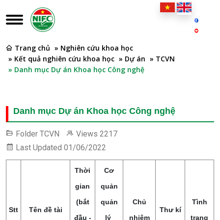
Trang chủ
» Nghiên cứu khoa học
» Kết quả nghiên cứu khoa học
» Dự án
» TCVN
» Danh mục Dự án Khoa học Công nghệ
Danh mục Dự án Khoa học Công nghệ
Folder
TCVN
Views
2217
Last Updated
01/06/2022
Thời
Cơ
gian
quản
(bắt
quản
Chủ
Tình
Stt
Tên đề tài
Thư kí
đầu -
lý
nhiệm
trạng