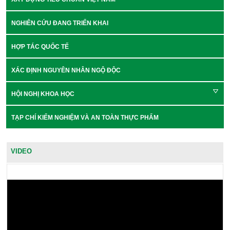
NGHIÊN CỨU ĐANG TRIỂN KHAI
HỢP TÁC QUỐC TẾ
XÁC ĐỊNH NGUYÊN NHÂN NGỘ ĐỘC
HỘI NGHỊ KHOA HỌC
TẠP CHÍ KIỂM NGHIỆM VÀ AN TOÀN THỰC PHẨM
VIDEO