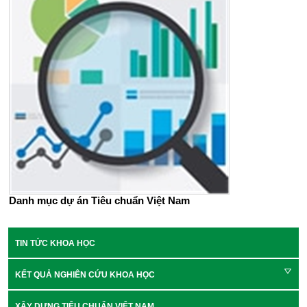
Danh mục dự án Tiêu chuẩn Việt Nam
TIN TỨC KHOA HỌC
KẾT QUẢ NGHIÊN CỨU KHOA HỌC
XÂY DỰNG TIÊU CHUẨN VIỆT NAM