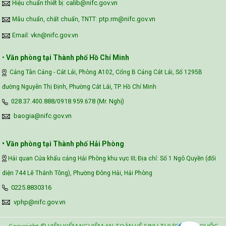
calib@nifc.gov.vn
Hiệu chuẩn thiết bị:
ptp.rm@nifc.gov.vn
Mẫu chuẩn, chất chuẩn, TNTT:
vkn@nifc.gov.vn
Email:
•
Văn phòng tại Thành phố Hồ Chí Minh
Cảng Tân Cảng - Cát Lái, Phòng A102, Cổng B Cảng Cát Lái, Số 1295B
đường Nguyễn Thị Định, Phường Cát Lái, TP. Hồ Chí Minh
028.37.400.888/0918.959.678 (Mr. Nghị)
baogia@nifc.gov.vn
• Văn phòng tại Thành phố Hải Phòng
Hải quan Cửa khẩu cảng Hải Phòng khu vực III; Địa chỉ: Số 1 Ngô Quyền (đối
diện 744 Lê Thánh Tông), Phường Đông Hải, Hải Phòng
0225.8830316
vphp@nifc.gov.vn