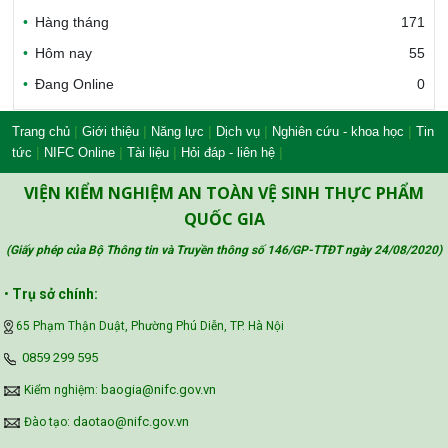
Bộ Công thương Việt Nam
Hàng tháng
171
Hôm nay
55
Đang Online
0
Bộ Nông nghiệp và Môi trường
|
|
|
|
|
Trang chủ
Giới thiệu
Năng lực
Dịch vụ
Nghiên cứu - khoa học
Tin
|
|
|
|
tức
NIFC Online
Tài liệu
Hỏi đáp - liên hệ
Công đoàn Y tế Việt Nam
VIỆN KIỂM NGHIỆM AN TOÀN VỆ SINH THỰC PHẨM
QUỐC GIA
(Giấy phép của Bộ Thông tin và Truyền thông số 146/GP-TTĐT ngày 24/08/2020
)
Safe Food for Growth Project (SAFEGRO)
•
Trụ sở chính:
65 Phạm Thận Duật, Phường Phú Diễn, TP. Hà Nội
Vietnam Center for Food Safety Risk
‪0859 299 595‬
Assessment (VFSA)
baogia@nifc.gov.vn
Kiểm nghiệm:
daotao@nifc.gov.vn
Đào tạo: