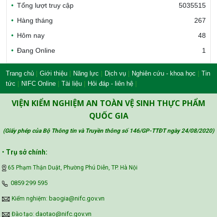
Tổng lượt truy cập
5035515
Bộ Công thương Việt Nam
Hàng tháng
267
Hôm nay
48
Đang Online
1
Bộ Nông nghiệp và Môi trường
|
|
|
|
|
Trang chủ
Giới thiệu
Năng lực
Dịch vụ
Nghiên cứu - khoa học
Tin
|
|
|
|
tức
NIFC Online
Tài liệu
Hỏi đáp - liên hệ
Công đoàn Y tế Việt Nam
VIỆN KIỂM NGHIỆM AN TOÀN VỆ SINH THỰC PHẨM
QUỐC GIA
(Giấy phép của Bộ Thông tin và Truyền thông số 146/GP-TTĐT ngày 24/08/2020
)
Safe Food for Growth Project (SAFEGRO)
•
Trụ sở chính:
65 Phạm Thận Duật, Phường Phú Diễn, TP. Hà Nội
Vietnam Center for Food Safety Risk
‪0859 299 595‬
Assessment (VFSA)
baogia@nifc.gov.vn
Kiểm nghiệm:
daotao@nifc.gov.vn
Đào tạo: