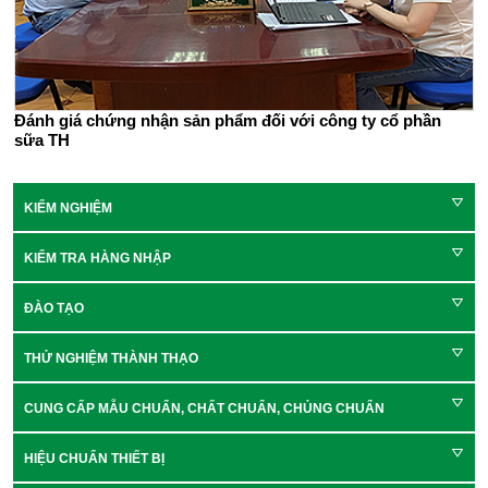
Đánh giá chứng nhận sản phẩm đối với công ty cổ phần
sữa TH
KIỂM NGHIỆM
KIỂM TRA HÀNG NHẬP
ĐÀO TẠO
THỬ NGHIỆM THÀNH THẠO
CUNG CẤP MẪU CHUẨN, CHẤT CHUẨN, CHỦNG CHUẨN
HIỆU CHUẨN THIẾT BỊ