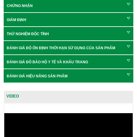
CHỨNG NHẬN
GIÁM ĐỊNH
THỬ NGHIỆM ĐỘC TÍNH
ĐÁNH GIÁ ĐỘ ỔN ĐỊNH THỜI HẠN SỬ DỤNG CỦA SẢN PHẨM
ĐÁNH GIÁ ĐỒ BẢO HỘ Y TẾ VÀ KHẨU TRANG
ĐÁNH GIÁ HIỆU NĂNG SẢN PHẨM
VIDEO