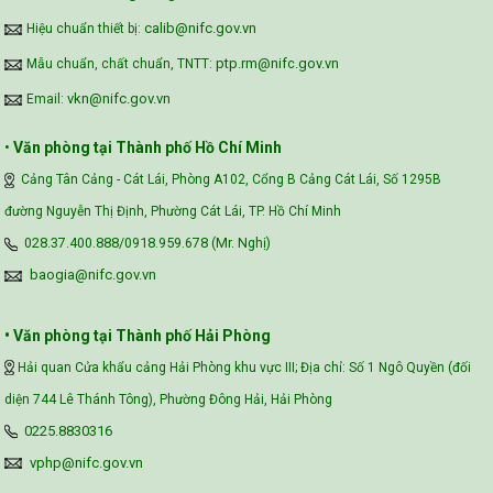
calib@nifc.gov.vn
Hiệu chuẩn thiết bị:
ptp.rm@nifc.gov.vn
Mẫu chuẩn, chất chuẩn, TNTT:
vkn@nifc.gov.vn
Email:
•
Văn phòng tại Thành phố Hồ Chí Minh
Cảng Tân Cảng - Cát Lái, Phòng A102, Cổng B Cảng Cát Lái, Số 1295B
đường Nguyễn Thị Định, Phường Cát Lái, TP. Hồ Chí Minh
028.37.400.888/0918.959.678 (Mr. Nghị)
baogia@nifc.gov.vn
• Văn phòng tại Thành phố Hải Phòng
Hải quan Cửa khẩu cảng Hải Phòng khu vực III; Địa chỉ: Số 1 Ngô Quyền (đối
diện 744 Lê Thánh Tông), Phường Đông Hải, Hải Phòng
0225.8830316
vphp@nifc.gov.vn