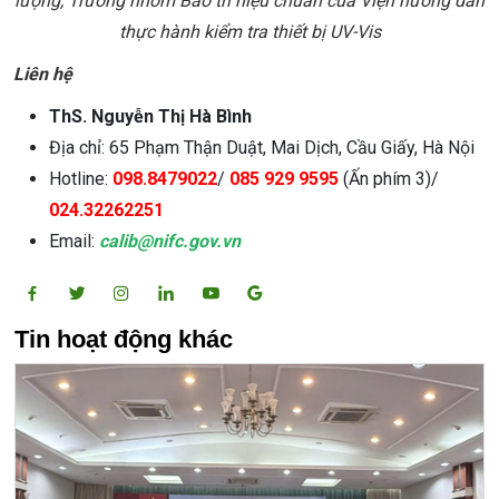
lượng, Trưởng nhóm Bảo trì hiệu chuẩn của Viện hướng dẫn
thực hành kiểm tra thiết bị UV-Vis
Liên hệ
ThS. Nguyễn Thị Hà Bình
Địa chỉ: 65 Phạm Thận Duật, Mai Dịch, Cầu Giấy, Hà Nội
Hotline:
098.8479022
/
085 929 9595
(Ấn phím 3)/
024.32262251
Email:
calib@nifc.gov.vn
Tin hoạt động khác