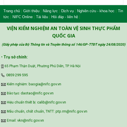
Bộ Nông nghiệp và Môi trường
|
|
|
|
|
Trang chủ
Giới thiệu
Năng lực
Dịch vụ
Nghiên cứu - khoa học
Tin
|
|
|
|
tức
NIFC Online
Tài liệu
Hỏi đáp - liên hệ
Công đoàn Y tế Việt Nam
VIỆN KIỂM NGHIỆM AN TOÀN VỆ SINH THỰC PHẨM
QUỐC GIA
(Giấy phép của Bộ Thông tin và Truyền thông số 146/GP-TTĐT ngày 24/08/2020
)
Safe Food for Growth Project (SAFEGRO)
•
Trụ sở chính:
65 Phạm Thận Duật, Phường Phú Diễn, TP. Hà Nội
Vietnam Center for Food Safety Risk
‪0859 299 595‬
Assessment (VFSA)
baogia@nifc.gov.vn
Kiểm nghiệm:
daotao@nifc.gov.vn
Đào tạo:
calib@nifc.gov.vn
Hiệu chuẩn thiết bị:
ptp.rm@nifc.gov.vn
Mẫu chuẩn, chất chuẩn, TNTT:
vkn@nifc.gov.vn
Email: