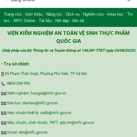
Bộ Nông nghiệp và Môi trường
|
|
|
|
|
Trang chủ
Giới thiệu
Năng lực
Dịch vụ
Nghiên cứu - khoa học
Tin
|
|
|
|
tức
NIFC Online
Tài liệu
Hỏi đáp - liên hệ
Công đoàn Y tế Việt Nam
VIỆN KIỂM NGHIỆM AN TOÀN VỆ SINH THỰC PHẨM
QUỐC GIA
(Giấy phép của Bộ Thông tin và Truyền thông số 146/GP-TTĐT ngày 24/08/2020
)
Safe Food for Growth Project (SAFEGRO)
•
Trụ sở chính:
65 Phạm Thận Duật, Phường Phú Diễn, TP. Hà Nội
Vietnam Center for Food Safety Risk
‪0859 299 595‬
Assessment (VFSA)
baogia@nifc.gov.vn
Kiểm nghiệm:
daotao@nifc.gov.vn
Đào tạo:
calib@nifc.gov.vn
Hiệu chuẩn thiết bị:
ptp.rm@nifc.gov.vn
Mẫu chuẩn, chất chuẩn, TNTT:
vkn@nifc.gov.vn
Email: