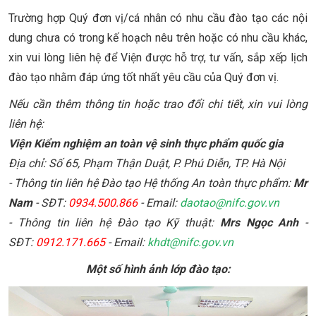
Trường hợp Quý đơn vị/cá nhân có nhu cầu đào tạo các nội
dung chưa có trong kế hoạch nêu trên hoặc có nhu cầu khác,
xin vui lòng liên hệ để Viện được hỗ trợ, tư vấn, sắp xếp lịch
đào tạo nhằm đáp ứng tốt nhất yêu cầu của Quý đơn vị.
Nếu cần thêm thông tin hoặc trao đổi chi tiết, xin vui lòng
liên hệ:
Viện Kiểm nghiệm an toàn vệ sinh thực phẩm quốc gia
Địa chỉ: Số 65, Phạm Thận Duật, P. Phú Diễn, TP. Hà Nội
- Thông tin liên hệ Đào tạo Hệ thống An toàn thực phẩm:
Mr
Nam
- SĐT:
0934.500.866
- Email:
daotao@nifc.gov.vn
- Thông tin liên hệ Đào tạo Kỹ thuật:
Mrs Ngọc Anh
-
SĐT:
0912.171.665
- Email:
khdt@nifc.gov.vn
Một số hình ảnh lớp đào tạo: