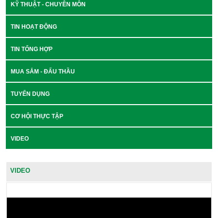
KỸ THUẬT - CHUYÊN MÔN
TIN HOẠT ĐỘNG
TIN TỔNG HỢP
MUA SẮM - ĐẤU THẦU
TUYỂN DỤNG
CƠ HỘI THỰC TẬP
VIDEO
VIDEO