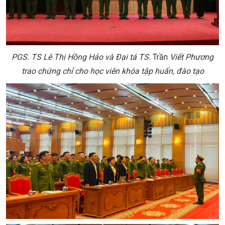
PGS. TS Lê Thị Hồng Hảo và Đại tá TS.
Trần
Viết Phương
trao chứng chỉ cho học viên khóa tập huấn, đào tạo