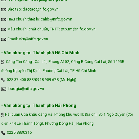
daotao@nifc.gov.vn
Đào tạo:
calib@nifc.gov.vn
Hiệu chuẩn thiết bị:
ptp.rm@nifc.gov.vn
Mẫu chuẩn, chất chuẩn, TNTT:
vkn@nifc.gov.vn
Email:
•
Văn phòng tại Thành phố Hồ Chí Minh
Cảng Tân Cảng - Cát Lái, Phòng A102, Cổng B Cảng Cát Lái, Số 1295B
đường Nguyễn Thị Định, Phường Cát Lái, TP. Hồ Chí Minh
028.37.400.888/0918.959.678 (Mr. Nghị)
baogia@nifc.gov.vn
• Văn phòng tại Thành phố Hải Phòng
Hải quan Cửa khẩu cảng Hải Phòng khu vực III; Địa chỉ: Số 1 Ngô Quyền (đối
diện 744 Lê Thánh Tông), Phường Đông Hải, Hải Phòng
0225.8830316