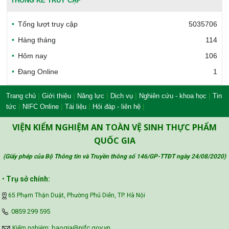
THỐNG KÊ TRUY CẬP
Tổng lượt truy cập
5035706
Bộ Công thương Việt Nam
Hàng tháng
114
Hôm nay
106
Đang Online
1
Bộ Nông nghiệp và Môi trường
|
|
|
|
|
Trang chủ
Giới thiệu
Năng lực
Dịch vụ
Nghiên cứu - khoa học
Tin
|
|
|
|
tức
NIFC Online
Tài liệu
Hỏi đáp - liên hệ
Công đoàn Y tế Việt Nam
VIỆN KIỂM NGHIỆM AN TOÀN VỆ SINH THỰC PHẨM
QUỐC GIA
(Giấy phép của Bộ Thông tin và Truyền thông số 146/GP-TTĐT ngày 24/08/2020
)
Safe Food for Growth Project (SAFEGRO)
•
Trụ sở chính:
65 Phạm Thận Duật, Phường Phú Diễn, TP. Hà Nội
Vietnam Center for Food Safety Risk
‪0859 299 595‬
Assessment (VFSA)
baogia@nifc.gov.vn
Kiểm nghiệm: