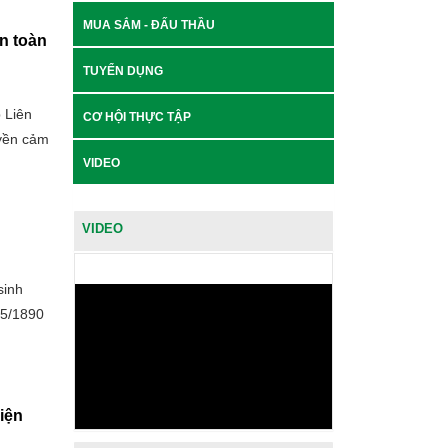
MUA SẮM - ĐẤU THẦU
n toàn
TUYỂN DỤNG
 Liên
CƠ HỘI THỰC TẬP
uyền cảm
VIDEO
VIDEO
sinh
/5/1890
iện