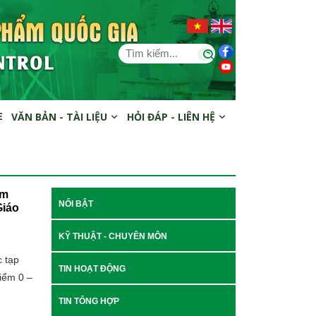
E
VĂN BẢN - TÀI LIỆU
HỎI ĐÁP - LIÊN HỆ
ểm
NỔI BẬT
Giáo
KỸ THUẬT - CHUYÊN MÔN
 tạp
TIN HOẠT ĐỘNG
iểm 0 –
TIN TỔNG HỢP