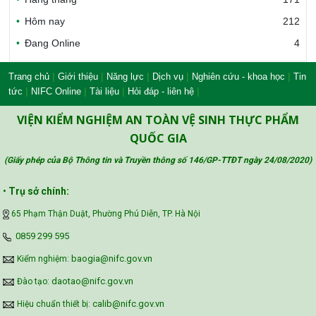
Hôm nay
212
Đang Online
4
Bộ Nông nghiệp và Môi trường
|
|
|
|
|
Trang chủ
Giới thiệu
Năng lực
Dịch vụ
Nghiên cứu - khoa học
Tin
|
|
|
|
tức
NIFC Online
Tài liệu
Hỏi đáp - liên hệ
Công đoàn Y tế Việt Nam
VIỆN KIỂM NGHIỆM AN TOÀN VỆ SINH THỰC PHẨM
QUỐC GIA
(Giấy phép của Bộ Thông tin và Truyền thông số 146/GP-TTĐT ngày 24/08/2020
)
Safe Food for Growth Project (SAFEGRO)
•
Trụ sở chính:
65 Phạm Thận Duật, Phường Phú Diễn, TP. Hà Nội
Vietnam Center for Food Safety Risk
‪0859 299 595‬
Assessment (VFSA)
baogia@nifc.gov.vn
Kiểm nghiệm:
daotao@nifc.gov.vn
Đào tạo:
calib@nifc.gov.vn
Hiệu chuẩn thiết bị: