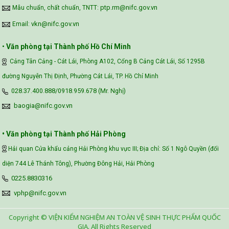
ptp.rm@nifc.gov.vn
Mẫu chuẩn, chất chuẩn, TNTT:
vkn@nifc.gov.vn
Email:
•
Văn phòng tại Thành phố Hồ Chí Minh
Cảng Tân Cảng - Cát Lái, Phòng A102, Cổng B Cảng Cát Lái, Số 1295B
đường Nguyễn Thị Định, Phường Cát Lái, TP. Hồ Chí Minh
028.37.400.888/0918.959.678 (Mr. Nghị)
baogia@nifc.gov.vn
• Văn phòng tại Thành phố Hải Phòng
Hải quan Cửa khẩu cảng Hải Phòng khu vực III; Địa chỉ: Số 1 Ngô Quyền (đối
diện 744 Lê Thánh Tông), Phường Đông Hải, Hải Phòng
0225.8830316
vphp@nifc.gov.vn
Copyright © VIỆN KIỂM NGHIỆM AN TOÀN VỆ SINH THỰC PHẨM QUỐC
GIA. All Rights Reserved