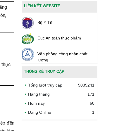
LIÊN KẾT WEBSITE
tăng
iòn,
Bộ Y Tế
Cục An toàn thực phẩm
Văn phòng công nhận chất
lượng
, thực
THỐNG KÊ TRUY CẬP
Bộ Công thương Việt Nam
Tổng lượt truy cập
5035241
Bộ Nông nghiệp và Môi trường
Hàng tháng
171
Hôm nay
60
Công đoàn Y tế Việt Nam
Đang Online
1
Safe Food for Growth Project
iếp đến
(SAFEGRO)