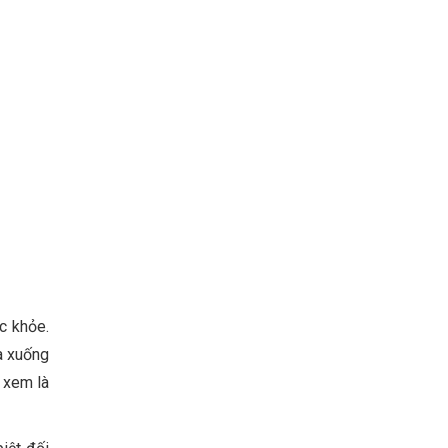
c khỏe.
a xuống
 xem là