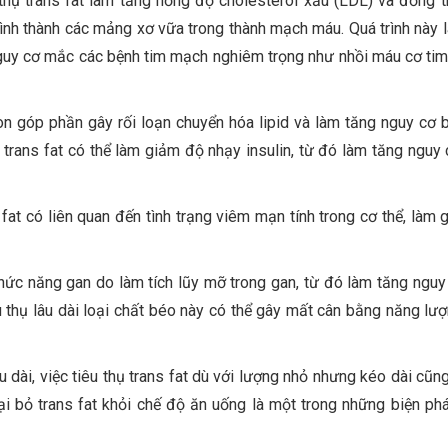
 thụ trans fat làm tăng nồng độ cholesterol xấu (LDL) và đồng t
hình thành các mảng xơ vữa trong thành mạch máu. Quá trình này 
nguy cơ mắc các bệnh tim mạch nghiêm trọng như nhồi máu cơ tim
n góp phần gây rối loạn chuyển hóa lipid và làm tăng nguy cơ b
trans fat có thể làm giảm độ nhạy insulin, từ đó làm tăng nguy
fat có liên quan đến tình trạng viêm mạn tính trong cơ thể, làm 
hức năng gan do làm tích lũy mỡ trong gan, từ đó làm tăng nguy
 thụ lâu dài loại chất béo này có thể gây mất cân bằng năng lượ
u dài, việc tiêu thụ trans fat dù với lượng nhỏ nhưng kéo dài cũn
oại bỏ trans fat khỏi chế độ ăn uống là một trong những biện ph