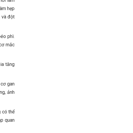
hời làm
Vietnam Center for Food
làm hẹp
Safety Risk Assessment
 và đột
(VFSA)
éo phì.
 cơ mắc
gia tăng
 cơ gan
ng, ảnh
g có thể
áp quan