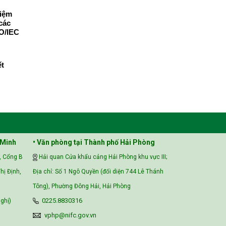
hiệm
các
O/IEC
ết
 Minh
• Văn phòng tại Thành phố Hải Phòng
, Cổng B
Hải quan Cửa khẩu cảng Hải Phòng khu vực III;
hị Định,
Địa chỉ: Số 1 Ngô Quyền (đối diện 744 Lê Thánh
Tông), Phường Đông Hải, Hải Phòng
ghị)
0225.8830316
vphp@nifc.gov.vn