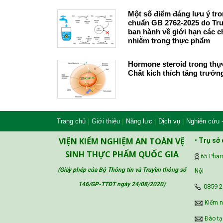
Một số điểm đáng lưu ý tro
chuẩn GB 2762-2025 do Tr
ban hành về giới hạn các c
nhiễm trong thực phẩm
Hormone steroid trong th
Chất kích thích tăng trưởn
|
|
|
|
Trang chủ
Giới thiệu
Năng lực
Dịch vụ
Nghiên cứu 
VIỆN KIỂM NGHIỆM AN TOÀN VỆ
•
Trụ sở 
SINH THỰC PHẨM QUỐC GIA
65 Phạm
(Giấy phép của Bộ Thông tin và Truyền thông số
Nội
146/GP-TTĐT ngày 24/08/2020
)
‪0859 2
Kiểm 
Đào tạ