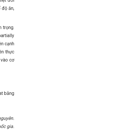
iệt đối
ế độ ăn,
n trọng.
rtially
Bên cạnh
ên thực
 vào cơ
at bằng
nguyên.
ốc gia.