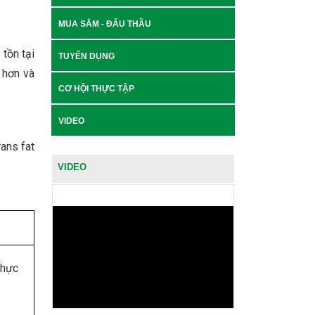
MUA SẮM - ĐẤU THẦU
 tồn tại
TUYỂN DỤNG
n hơn và
CƠ HỘI THỰC TẬP
VIDEO
rans fat
VIDEO
thực