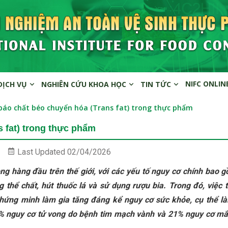
NIFC ONLIN
DỊCH VỤ
NGHIÊN CỨU KHOA HỌC
TIN TỨC
báo chất béo chuyển hóa (Trans fat) trong thực phẩm
 fat) trong thực phẩm
Last Updated
02/04/2026
g hàng đầu trên thế giới, với các yếu tố nguy cơ chính bao 
thể chất, hút thuốc lá và sử dụng rượu bia. Trong đó, việc t
chứng minh làm gia tăng đáng kể nguy cơ sức khỏe, cụ thể l
% nguy cơ tử vong do bệnh tim mạch vành và 21% nguy cơ m