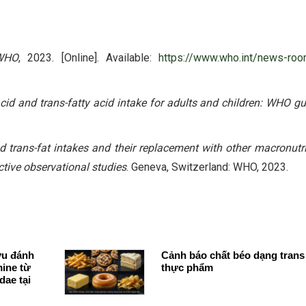
WHO
, 2023. [Online]. Available:
https://www.who.int/news-roo
cid and trans-fatty acid intake for adults and children: WHO gu
d trans-fat intakes and their replacement with other macronutri
tive observational studies
. Geneva, Switzerland: WHO, 2023.
ứu đánh
Cảnh báo chất béo dạng trans
mine từ
thực phẩm
dae tại