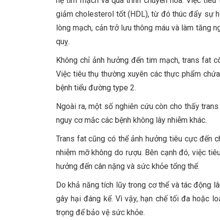
hệ tim mạch và quá trình chuyển hóa. Việc tiêu
giảm cholesterol tốt (HDL), từ đó thúc đẩy sự 
lòng mạch, cản trở lưu thông máu và làm tăng 
quỵ.
Không chỉ ảnh hưởng đến tim mạch, trans fat cò
Việc tiêu thụ thường xuyên các thực phẩm chứa 
bệnh tiểu đường type 2.
Ngoài ra, một số nghiên cứu còn cho thấy trans 
nguy cơ mắc các bệnh không lây nhiễm khác.
Trans fat cũng có thể ảnh hưởng tiêu cực đến c
nhiễm mỡ không do rượu. Bên cạnh đó, việc tiêu
hưởng đến cân nặng và sức khỏe tổng thể.
Do khả năng tích lũy trong cơ thể và tác động lâ
gây hại đáng kể. Vì vậy, hạn chế tối đa hoặc l
trọng để bảo vệ sức khỏe.