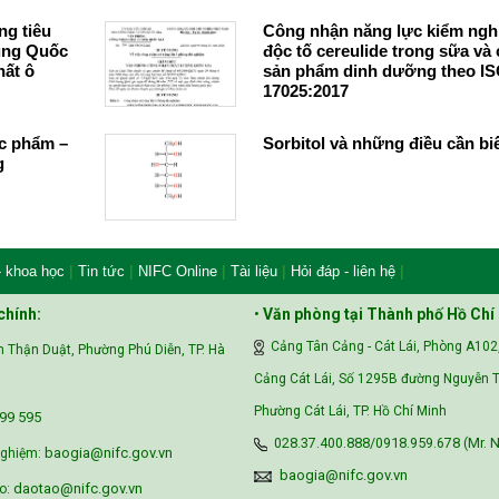
ng tiêu
Công nhận năng lực kiểm ng
ung Quốc
độc tố cereulide trong sữa và 
hất ô
sản phẩm dinh dưỡng theo IS
17025:2017
ực phẩm –
Sorbitol và những điều cần bi
g
|
|
|
|
|
- khoa học
Tin tức
NIFC Online
Tài liệu
Hỏi đáp - liên hệ
chính:
•
Văn phòng tại Thành phố Hồ Chí
Cảng Tân Cảng - Cát Lái, Phòng A102
 Thận Duật, Phường Phú Diễn, TP. Hà
Cảng Cát Lái, Số 1295B đường Nguyễn T
Phường Cát Lái, TP. Hồ Chí Minh
99 595‬
028.37.400.888/0918.959.678 (Mr. N
baogia@nifc.gov.vn
nghiệm:
baogia@nifc.gov.vn
daotao@nifc.gov.vn
o: