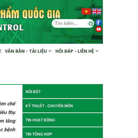
E
VĂN BẢN - TÀI LIỆU
HỎI ĐÁP - LIÊN HỆ
NỔI BẬT
gồm chế
KỸ THUẬT - CHUYÊN MÔN
iêu thụ
àm tăng
TIN HOẠT ĐỘNG
ắc bệnh
TIN TỔNG HỢP