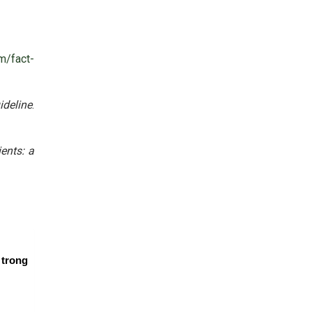
m/fact-
ideline
.
ents: a
 trong