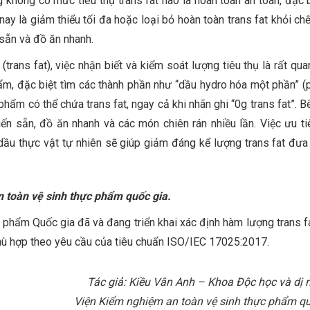
 không có mức tiêu thụ trans fat nào là hoàn toàn an toàn, đặc b
nay là giảm thiểu tối đa hoặc loại bỏ hoàn toàn trans fat khỏi ch
sẵn và đồ ăn nhanh.
trans fat), việc nhận biết và kiểm soát lượng tiêu thụ là rất qua
m, đặc biệt tìm các thành phần như “dầu hydro hóa một phần” (pa
phẩm có thể chứa trans fat, ngay cả khi nhãn ghi “0g trans fat”. 
n sẵn, đồ ăn nhanh và các món chiên rán nhiều lần. Việc ưu ti
 dầu thực vật tự nhiên sẽ giúp giảm đáng kể lượng trans fat đưa
n toàn vệ sinh thực phẩm quốc gia.
 phẩm Quốc gia đã và đang triển khai xác định hàm lượng trans f
phù hợp theo yêu cầu của tiêu chuẩn ISO/IEC 17025:2017.
Tác giả: Kiều Vân Anh – Khoa Độc học và dị 
Viện Kiểm nghiệm an toàn vệ sinh thực phẩm qu