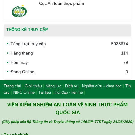
Cục An toàn thực phẩm
Văn phòng công nhận chất lượng
THỐNG KÊ TRUY CẬP
Tổng lượt truy cập
5035674
Bộ Công thương Việt Nam
Hàng tháng
114
Hôm nay
79
Đang Online
0
Bộ Nông nghiệp và Môi trường
|
|
|
|
|
Trang chủ
Giới thiệu
Năng lực
Dịch vụ
Nghiên cứu - khoa học
Tin
|
|
|
|
tức
NIFC Online
Tài liệu
Hỏi đáp - liên hệ
Công đoàn Y tế Việt Nam
VIỆN KIỂM NGHIỆM AN TOÀN VỆ SINH THỰC PHẨM
QUỐC GIA
(Giấy phép của Bộ Thông tin và Truyền thông số 146/GP-TTĐT ngày 24/08/2020
)
Safe Food for Growth Project (SAFEGRO)