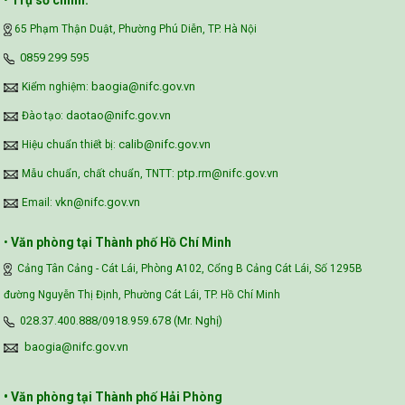
•
Trụ sở chính:
65 Phạm Thận Duật, Phường Phú Diễn, TP. Hà Nội
Vietnam Center for Food Safety Risk
‪0859 299 595‬
Assessment (VFSA)
baogia@nifc.gov.vn
Kiểm nghiệm:
daotao@nifc.gov.vn
Đào tạo:
calib@nifc.gov.vn
Hiệu chuẩn thiết bị:
ptp.rm@nifc.gov.vn
Mẫu chuẩn, chất chuẩn, TNTT:
vkn@nifc.gov.vn
Email:
•
Văn phòng tại Thành phố Hồ Chí Minh
Cảng Tân Cảng - Cát Lái, Phòng A102, Cổng B Cảng Cát Lái, Số 1295B
đường Nguyễn Thị Định, Phường Cát Lái, TP. Hồ Chí Minh
028.37.400.888/0918.959.678 (Mr. Nghị)
baogia@nifc.gov.vn
• Văn phòng tại Thành phố Hải Phòng