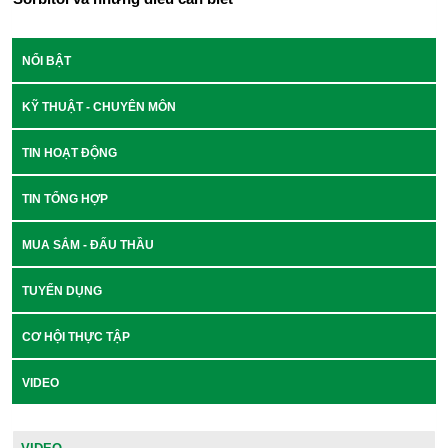
NỔI BẬT
KỸ THUẬT - CHUYÊN MÔN
TIN HOẠT ĐỘNG
TIN TỔNG HỢP
MUA SẮM - ĐẤU THẦU
TUYỂN DỤNG
CƠ HỘI THỰC TẬP
VIDEO