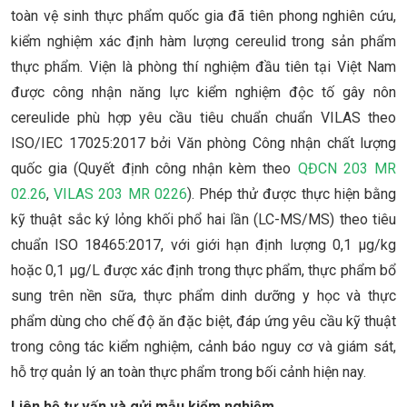
toàn vệ sinh thực phẩm quốc gia đã tiên phong nghiên cứu,
kiểm nghiệm xác định hàm lượng cereulid trong sản phẩm
thực phẩm. Viện là phòng thí nghiệm đầu tiên tại Việt Nam
được công nhận năng lực kiểm nghiệm độc tố gây nôn
cereulide phù hợp yêu cầu tiêu chuẩn chuẩn VILAS theo
ISO/IEC 17025:2017 bởi Văn phòng Công nhận chất lượng
quốc gia (Quyết định công nhận kèm theo
QĐCN 203 MR
02.26
,
VILAS 203 MR 0226
). Phép thử được thực hiện bằng
kỹ thuật sắc ký lỏng khối phổ hai lần (LC-MS/MS) theo tiêu
chuẩn ISO 18465:2017, với giới hạn định lượng 0,1 µg/kg
hoặc 0,1 µg/L được xác định trong thực phẩm, thực phẩm bổ
sung trên nền sữa, thực phẩm dinh dưỡng y học và thực
phẩm dùng cho chế độ ăn đặc biệt, đáp ứng yêu cầu kỹ thuật
trong công tác kiểm nghiệm, cảnh báo nguy cơ và giám sát,
hỗ trợ quản lý an toàn thực phẩm trong bối cảnh hiện nay.
Liên hệ tư vấn và gửi mẫu kiểm nghiệm