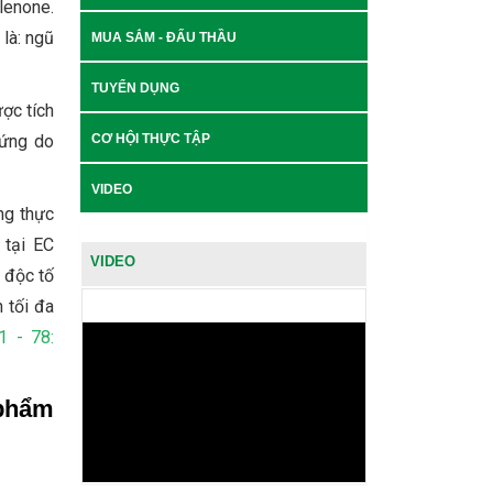
lenone.
là: ngũ
MUA SẮM - ĐẤU THẦU
TUYỂN DỤNG
ược tích
rứng do
CƠ HỘI THỰC TẬP
VIDEO
ng thực
 tại EC
VIDEO
 độc tố
 tối đa
 - 78:
 phẩm