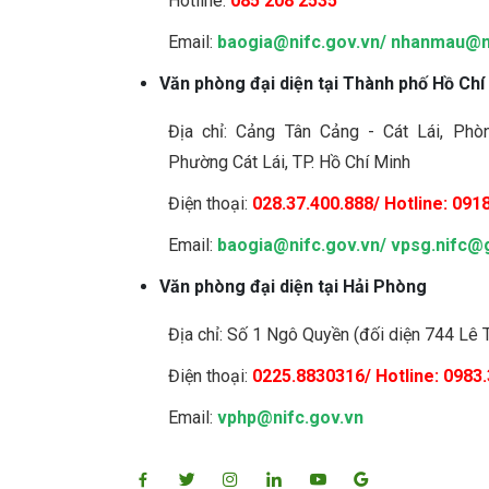
Hotline:
085 208 2535
Email:
baogia@nifc.gov.vn
/
nhanmau@ni
Văn phòng đại diện tại Thành phố Hồ Chí
Địa chỉ: Cảng Tân Cảng - Cát Lái, Ph
Phường Cát Lái, TP. Hồ Chí Minh
Điện thoại:
028.37.400.888/ Hotline: 0918
Email:
baogia@nifc.gov.vn
/
vpsg.nifc@
Văn phòng đại diện tại Hải Phòng
Địa chỉ: Số 1 Ngô Quyền (đối diện 744 Lê
Điện thoại:
0225.8830316/ Hotline: 0983
Email:
vphp@nifc.gov.vn