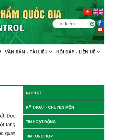
E
VĂN BẢN - TÀI LIỆU
HỎI ĐÁP - LIÊN HỆ
NỔI BẬT
KỸ THUẬT - CHUYÊN MÔN
ất. Độc
TIN HOẠT ĐỘNG
ột tăng
ợc quan
TIN TỔNG HỢP