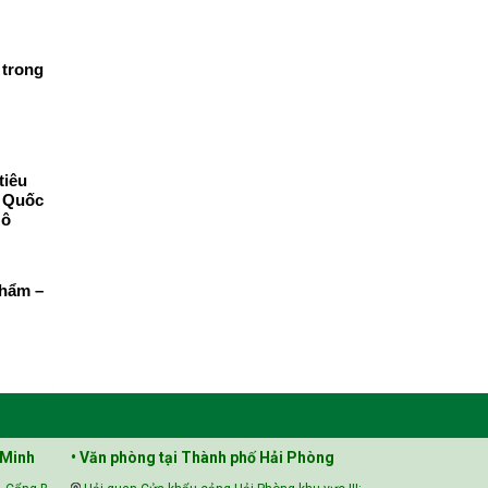
 trong
tiêu
g Quốc
 ô
phẩm –
 Minh
• Văn phòng tại Thành phố Hải Phòng