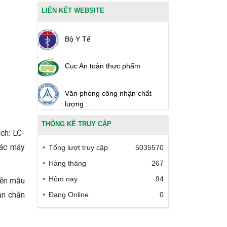
LIÊN KẾT WEBSITE
Bộ Y Tế
Cục An toàn thực phẩm
Văn phòng công nhận chất
lượng
THỐNG KÊ TRUY CẬP
Bộ Công thương Việt Nam
ch: LC-
ác máy
Tổng lượt truy cập
5035570
Bộ Nông nghiệp và Môi trường
Hàng tháng
267
Hôm nay
94
Công đoàn Y tế Việt Nam
nền mẫu
ăn chăn
Đang Online
0
Safe Food for Growth Project
(SAFEGRO)