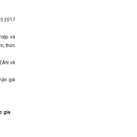
Vietnam Center for Food
Safety Risk Assessment
25:2017
(VFSA)
hiệp và
m, thức
SEAN về
hận giá
c gia