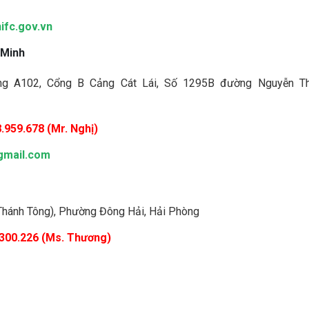
fc.gov.v
n
 Minh
òng A102, Cổng B Cảng Cát Lái, Số 1295B đường Nguyễn Th
.959.678 (Mr. Nghị)
gmail.com
 Thánh Tông), Phường Đông Hải, Hải Phòng
.300.226 (Ms. Thương)