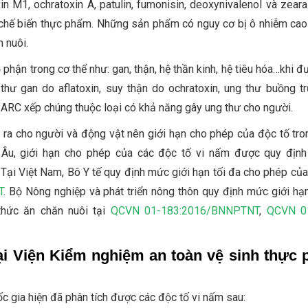
in M1, ochratoxin A, patulin, fumonisin, deoxynivalenol và zeara
 chế biến thực phẩm. Những sản phẩm có nguy cơ bị ô nhiễm cao 
n nuôi.
phận trong cơ thể như: gan, thận, hệ thần kinh, hệ tiêu hóa…khi đ
thư gan do aflatoxin, suy thận do ochratoxin, ung thư buồng t
IARC xếp chúng thuộc loại có khả năng gây ung thư cho người.
 ra cho người và động vật nên giới hạn cho phép của độc tố tro
 Âu, giới hạn cho phép của các độc tố vi nấm được quy định
ại Việt Nam, Bô Y tế quy định mức giới hạn tối đa cho phép của
T
. Bộ Nông nghiệp và phát triển nông thôn quy định mức giới hạn
thức ăn chăn nuôi tại
QCVN 01-183:2016/BNNPTNT
,
QCVN 01
ại Viện Kiểm nghiệm an toàn vệ sinh thực
c gia hiện đã phân tích được các độc tố vi nấm sau: