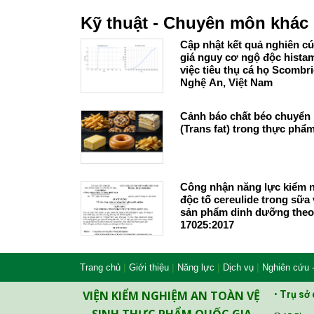
Kỹ thuật - Chuyên môn khác
Cập nhật kết quả nghiên c
giá nguy cơ ngộ độc hista
việc tiêu thụ cá họ Scombri
Nghệ An, Việt Nam
Cảnh báo chất béo chuyển
(Trans fat) trong thực phẩ
Công nhận năng lực kiểm 
độc tố cereulide trong sữa 
sản phẩm dinh dưỡng theo
17025:2017
|
|
|
|
Trang chủ
Giới thiệu
Năng lực
Dịch vụ
Nghiên cứu 
VIỆN KIỂM NGHIỆM AN TOÀN VỆ
•
Trụ sở 
SINH THỰC PHẨM QUỐC GIA