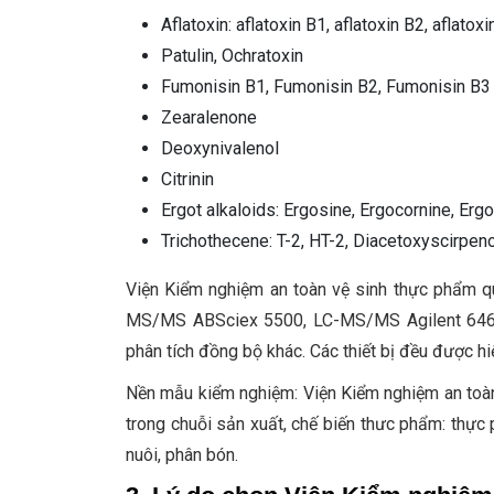
Aflatoxin: aflatoxin B1, aflatoxin B2, aflatox
Patulin, Ochratoxin
Fumonisin B1, Fumonisin B2, Fumonisin B3
Zearalenone
Deoxynivalenol
Citrinin
Ergot alkaloids: Ergosine, Ergocornine, Ergo
Trichothecene: T-2, HT-2, Diacetoxyscirpen
Viện Kiểm nghiệm an toàn vệ sinh thực phẩm quốc
MS/MS ABSciex 5500, LC-MS/MS Agilent 646
phân tích đồng bộ khác. Các thiết bị đều được h
Nền mẫu kiểm nghiệm: Viện Kiểm nghiệm an toàn
trong chuỗi sản xuất, chế biến thưc phẩm: thự
nuôi, phân bón.