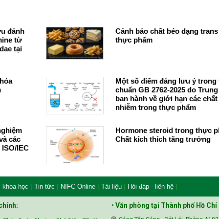
ứu đánh
Cảnh báo chất béo dạng trans
mine từ
thực phẩm
dae tại
 hóa
Một số điểm đáng lưu ý trong 
m
chuẩn GB 2762-2025 do Trun
ban hành về giới hạn các chất
nhiễm trong thực phẩm
nghiệm
Hormone steroid trong thực 
và các
Chất kích thích tăng trưởng
 ISO/IEC
|
|
|
|
|
- khoa học
Tin tức
NIFC Online
Tài liệu
Hỏi đáp - liên hệ
chính:
•
Văn phòng tại Thành phố Hồ Chí