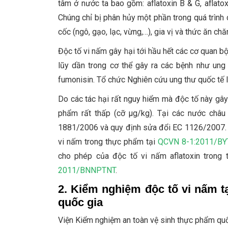
tâm ở nước ta bao gồm: aflatoxin B & G, aflatox
Chúng chỉ bị phân hủy một phần trong quá trình
cốc (ngô, gạo, lạc, vừng,…), gia vị và thức ăn chă
Độc tố vi nấm gây hại tới hầu hết các cơ quan bộ 
lũy dần trong cơ thể gây ra các bệnh như ung 
fumonisin. Tổ chức Nghiên cứu ung thư quốc tế 
Do các tác hại rất nguy hiểm mà độc tố này gây
phẩm rất thấp (cỡ µg/kg). Tại các nước châu
1881/2006 và quy định sửa đổi EC 1126/2007. T
vi nấm trong thực phẩm tại
QCVN 8-1:2011/BY
cho phép của độc tố vi nấm aflatoxin trong 
2011/BNNPTNT
.
2. Kiểm nghiệm độc tố vi nấm t
quốc gia
Viện Kiểm nghiệm an toàn vệ sinh thực phẩm quố