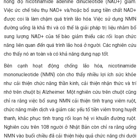
nồng độ nicotinamide adenine dinucleotide (NAD+) giảm.
Việc ức chế tiêu thụ NAD+ và/hoặc bổ sung tiền chất NAD+
được coi là làm chậm quá trình lão hóa. Việc sử dụng NMN
đường uống là khả thi và có thể là giải pháp trị liệu nhằm bổ
sung lượng NAD+ của tế bào giảm thiểu các rối loạn chức
năng liên quan đến quá trình lão hoá ở người. Các nghiên cứu
cho thấy nó an toàn và có khả năng dung nạp tốt.
Bên cạnh hoạt động chống lão hóa, nicotinamide
mononucleotide (NMN) còn cho thấy nhiều lợi ích sức khỏe
như cải thiện chức năng thần kinh, cải thiện nhận thức và trí
nhớ trên chuột bị Alzheimer. Một nghiên cứu trên chuột cũng
chỉ ra rằng việc bổ sung NMN cải thiện tình trạng viêm ruột,
chức năng miễn dịch và giảm các yếu tố tiền viêm trong huyết
thanh, khắc phục tình trạng rối loạn hệ vi khuẩn đường ruột.
Nghiên cứu trên 108 người ở Nhật Bản còn chỉ ra rằng uống
NMN vào buổi chiều đã cải thiện hiệu quả chức năng chi dưới