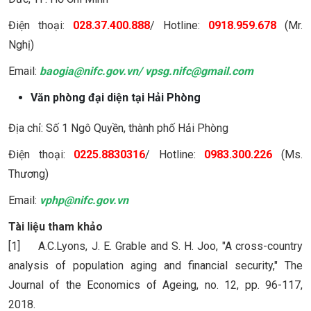
Điện thoại:
028.37.400.888
/ Hotline:
0918.959.678
(Mr.
Nghị)
Email:
baogia@nifc.gov.vn
/
vpsg.nifc@gmail.com
Văn phòng đại diện tại Hải Phòng
Địa chỉ: Số 1 Ngô Quyền, thành phố Hải Phòng
Điện thoại:
0225.8830316
/ Hotline:
0983.300.226
(Ms.
Thương)
Email:
vphp@nifc.gov.vn
Tài liệu tham khảo
[1] A.C.Lyons, J. E. Grable and S. H. Joo, "A cross-country
analysis of population aging and financial security," The
Journal of the Economics of Ageing, no. 12, pp. 96-117,
2018.