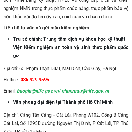
tích NMN bằng kỹ thuật HPLC và cung cấp dịch vụ kiểm
nghiệm NMN trong thực phẩm chức năng, thực phẩm bảo vệ
sức khỏe với độ tin cậy cao, chính xác và nhanh chóng.
Liên hệ tư vấn và gửi mẫu kiểm nghiệm
Trụ sở chính: Trung tâm dịch vụ khoa học kỹ thuật -
Viện Kiểm nghiệm an toàn vệ sinh thực phẩm quốc
gia
Địa chỉ: 65 Phạm Thận Duật, Mai Dịch, Cầu Giấy, Hà Nội
Hotline:
085 929 9595
Email:
baogia@nifc.gov.vn
/
nhanmau@nifc.gov.vn
Văn phòng đại diện tại Thành phố Hồ Chí Minh
Địa chỉ: Cảng Tân Cảng - Cát Lái, Phòng A102, Cổng B Cảng
Cát Lái, Số 1295B đường Nguyễn Thị Định, P. Cát Lái, TP. Thủ
Đức, TP. Hồ Chí Minh