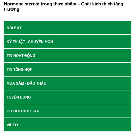
Hormone steroid trong thực phẩm – Chất kích thích tăng
trưởng
NỔI BẬT
KỸ THUẬT - CHUYÊN MÔN
TIN HOẠT ĐỘNG
TIN TỔNG HỢP
MUA SẮM - ĐẤU THẦU
TUYỂN DỤNG
CƠ HỘI THỰC TẬP
VIDEO