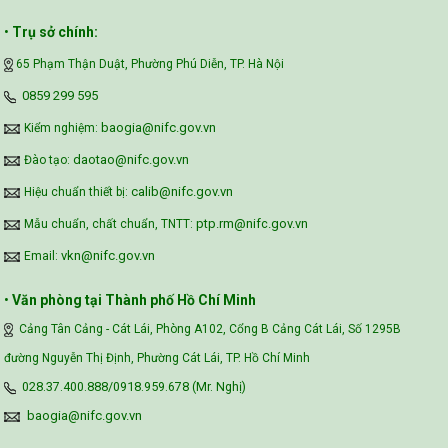
•
Trụ sở chính:
65 Phạm Thận Duật, Phường Phú Diễn, TP. Hà Nội
Vietnam Center for Food Safety Risk
‪0859 299 595‬
Assessment (VFSA)
baogia@nifc.gov.vn
Kiểm nghiệm:
daotao@nifc.gov.vn
Đào tạo:
calib@nifc.gov.vn
Hiệu chuẩn thiết bị:
ptp.rm@nifc.gov.vn
Mẫu chuẩn, chất chuẩn, TNTT:
vkn@nifc.gov.vn
Email:
•
Văn phòng tại Thành phố Hồ Chí Minh
Cảng Tân Cảng - Cát Lái, Phòng A102, Cổng B Cảng Cát Lái, Số 1295B
đường Nguyễn Thị Định, Phường Cát Lái, TP. Hồ Chí Minh
028.37.400.888/0918.959.678 (Mr. Nghị)
baogia@nifc.gov.vn