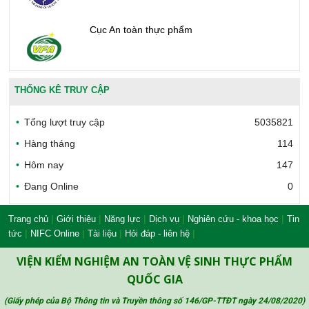
Cục An toàn thực phẩm
Văn phòng công nhận chất lượng
THỐNG KÊ TRUY CẬP
Tổng lượt truy cập
5035821
Bộ Công thương Việt Nam
Hàng tháng
114
Hôm nay
147
Đang Online
0
Bộ Nông nghiệp và Môi trường
|
|
|
|
|
Trang chủ
Giới thiệu
Năng lực
Dịch vụ
Nghiên cứu - khoa học
Tin
|
|
|
|
tức
NIFC Online
Tài liệu
Hỏi đáp - liên hệ
Công đoàn Y tế Việt Nam
VIỆN KIỂM NGHIỆM AN TOÀN VỆ SINH THỰC PHẨM
QUỐC GIA
(Giấy phép của Bộ Thông tin và Truyền thông số 146/GP-TTĐT ngày 24/08/2020
)
Safe Food for Growth Project (SAFEGRO)