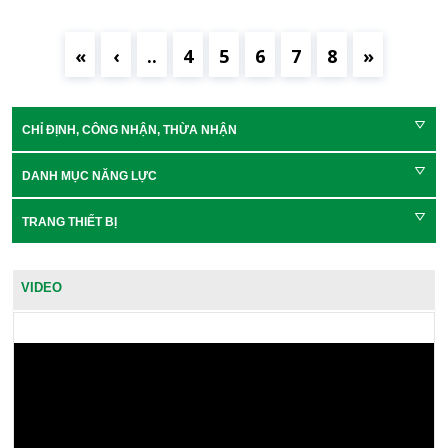
«
‹
..
4
5
6
7
8
»
CHỈ ĐỊNH, CÔNG NHẬN, THỪA NHẬN
DANH MỤC NĂNG LỰC
TRANG THIẾT BỊ
VIDEO