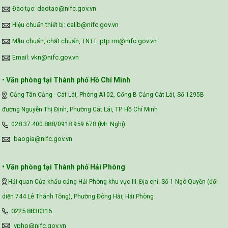
daotao@nifc.gov.vn
Đào tạo:
calib@nifc.gov.vn
Hiệu chuẩn thiết bị:
ptp.rm@nifc.gov.vn
Mẫu chuẩn, chất chuẩn, TNTT:
vkn@nifc.gov.vn
Email:
•
Văn phòng tại Thành phố Hồ Chí Minh
Cảng Tân Cảng - Cát Lái, Phòng A102, Cổng B Cảng Cát Lái, Số 1295B
đường Nguyễn Thị Định, Phường Cát Lái, TP. Hồ Chí Minh
028.37.400.888/0918.959.678 (Mr. Nghị)
baogia@nifc.gov.vn
• Văn phòng tại Thành phố Hải Phòng
Hải quan Cửa khẩu cảng Hải Phòng khu vực III; Địa chỉ: Số 1 Ngô Quyền (đối
diện 744 Lê Thánh Tông), Phường Đông Hải, Hải Phòng
0225.8830316
vphp@nifc.gov.vn