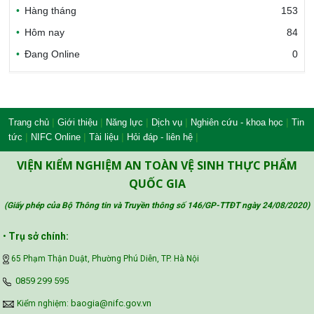
Bộ Công thương Việt Nam
Hàng tháng
153
Hôm nay
84
Đang Online
0
Bộ Nông nghiệp và Môi trường
Công đoàn Y tế Việt Nam
|
|
|
|
|
Trang chủ
Giới thiệu
Năng lực
Dịch vụ
Nghiên cứu - khoa học
Tin
|
|
|
|
tức
NIFC Online
Tài liệu
Hỏi đáp - liên hệ
VIỆN KIỂM NGHIỆM AN TOÀN VỆ SINH THỰC PHẨM
Safe Food for Growth Project (SAFEGRO)
QUỐC GIA
(Giấy phép của Bộ Thông tin và Truyền thông số 146/GP-TTĐT ngày 24/08/2020
)
Vietnam Center for Food Safety Risk
•
Trụ sở chính:
Assessment (VFSA)
65 Phạm Thận Duật, Phường Phú Diễn, TP. Hà Nội
‪0859 299 595‬
baogia@nifc.gov.vn
Kiểm nghiệm: