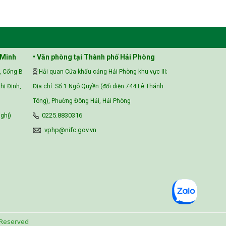
Vietnam Center for Food
Safety Risk Assessment
(VFSA)
 Minh
• Văn phòng tại Thành phố Hải Phòng
, Cổng B
Hải quan Cửa khẩu cảng Hải Phòng khu vực III;
hị Định,
Địa chỉ: Số 1 Ngô Quyền (đối diện 744 Lê Thánh
Tông), Phường Đông Hải, Hải Phòng
ghị)
0225.8830316
vphp@nifc.gov.vn
 Reserved