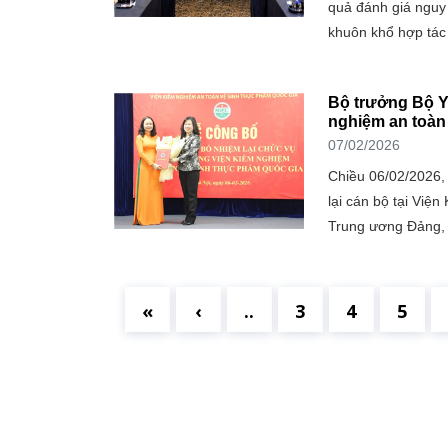
quả đánh giá nguy
khuôn khổ hợp tác
Bộ trưởng Bộ Y 
nghiệm an toàn
07/02/2026
Chiều 06/02/2026, 
lại cán bộ tại Việ
Trung ương Đảng, 
«
‹
..
3
4
5