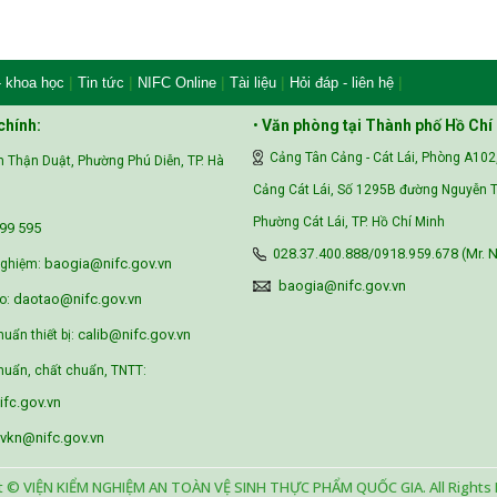
|
|
|
|
|
- khoa học
Tin tức
NIFC Online
Tài liệu
Hỏi đáp - liên hệ
chính:
•
Văn phòng tại Thành phố Hồ Chí
Cảng Tân Cảng - Cát Lái, Phòng A102
 Thận Duật, Phường Phú Diễn, TP. Hà
Cảng Cát Lái, Số 1295B đường Nguyễn T
Phường Cát Lái, TP. Hồ Chí Minh
99 595‬
028.37.400.888/0918.959.678 (Mr. N
baogia@nifc.gov.vn
nghiệm:
baogia@nifc.gov.vn
daotao@nifc.gov.vn
o:
calib@nifc.gov.vn
huẩn thiết bị:
uẩn, chất chuẩn, TNTT:
fc.gov.vn
vkn@nifc.gov.vn
t © VIỆN KIỂM NGHIỆM AN TOÀN VỆ SINH THỰC PHẨM QUỐC GIA. All Rights