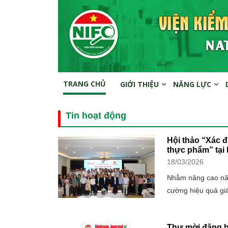
TRANG CHỦ
GIỚI THIỆU
NĂNG LỰC
Tin hoạt động
Hội thảo “Xác đ
thực phẩm” tại
18/03/2026
Nhằm nâng cao năn
cường hiệu quả giá
Thư mời đăng b