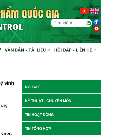
E
VĂN BẢN - TÀI LIỆU
HỎI ĐÁP - LIÊN HỆ
ệ sinh
NỔI BẬT
KỸ THUẬT - CHUYÊN MÔN
tăng
TIN HOẠT ĐỘNG
TIN TỔNG HỢP
 2026