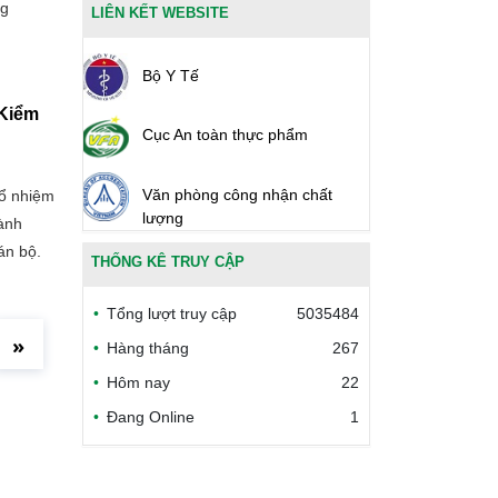
ng
LIÊN KẾT WEBSITE
Bộ Y Tế
 Kiểm
Cục An toàn thực phẩm
Văn phòng công nhận chất
bổ nhiệm
lượng
ành
án bộ.
THỐNG KÊ TRUY CẬP
Bộ Công thương Việt Nam
Tổng lượt truy cập
5035484
Bộ Nông nghiệp và Môi trường
»
Hàng tháng
267
Hôm nay
22
Công đoàn Y tế Việt Nam
Đang Online
1
Safe Food for Growth Project
(SAFEGRO)