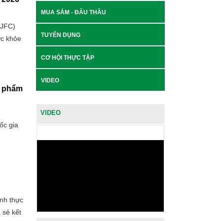
MUA SẮM - ĐẤU THẦU
VJFC)
TUYỂN DỤNG
ức khỏe
CƠ HỘI THỰC TẬP
VIDEO
c phẩm
VIDEO
ốc gia
nh thực
 sẻ kết