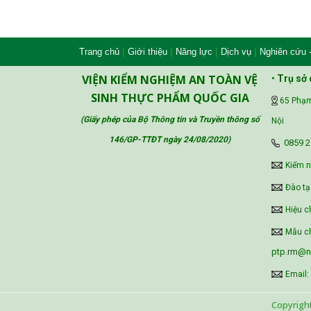
|
|
|
|
Trang chủ
Giới thiệu
Năng lực
Dịch vụ
Nghiên cứu 
VIỆN KIỂM NGHIỆM AN TOÀN VỆ
•
Trụ sở 
SINH THỰC PHẨM QUỐC GIA
65 Phạm
(Giấy phép của Bộ Thông tin và Truyền thông số
Nội
146/GP-TTĐT ngày 24/08/2020
)
‪0859 2
Kiểm 
Đào tạ
Hiệu c
Mẫu ch
ptp.rm@ni
Email:
Copyrigh