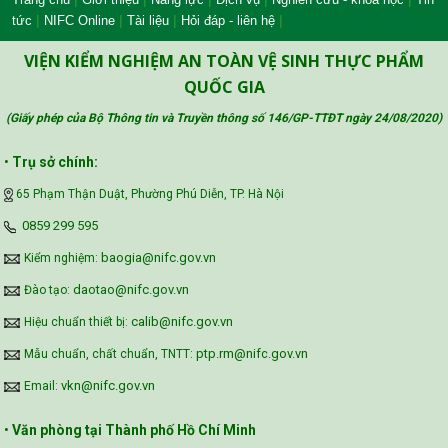
|
|
|
|
tức
NIFC Online
Tài liệu
Hỏi đáp - liên hệ
VIỆN KIỂM NGHIỆM AN TOÀN VỆ SINH THỰC PHẨM
Safe Food for Growth Project (SAFEGRO)
QUỐC GIA
(Giấy phép của Bộ Thông tin và Truyền thông số 146/GP-TTĐT ngày 24/08/2020
)
Vietnam Center for Food Safety Risk
•
Trụ sở chính:
Assessment (VFSA)
65 Phạm Thận Duật, Phường Phú Diễn, TP. Hà Nội
‪0859 299 595‬
baogia@nifc.gov.vn
Kiểm nghiệm:
daotao@nifc.gov.vn
Đào tạo:
calib@nifc.gov.vn
Hiệu chuẩn thiết bị:
ptp.rm@nifc.gov.vn
Mẫu chuẩn, chất chuẩn, TNTT:
vkn@nifc.gov.vn
Email:
•
Văn phòng tại Thành phố Hồ Chí Minh