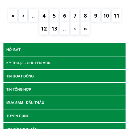
cùng nhìn nhận thực trạng ...
«
‹
..
4
5
6
7
8
9
10
11
12
13
..
›
»
NỔI BẬT
KỸ THUẬT - CHUYÊN MÔN
TIN HOẠT ĐỘNG
TIN TỔNG HỢP
MUA SẮM - ĐẤU THẦU
TUYỂN DỤNG