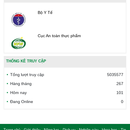
Bộ Y Tế
Cục An toàn thực phẩm
Văn phòng công nhận chất lượng
THỐNG KÊ TRUY CẬP
Tổng lượt truy cập
5035577
Bộ Công thương Việt Nam
Hàng tháng
267
Hôm nay
101
Đang Online
0
Bộ Nông nghiệp và Môi trường
Công đoàn Y tế Việt Nam
|
|
|
|
|
Trang chủ
Giới thiệu
Năng lực
Dịch vụ
Nghiên cứu - khoa học
Tin