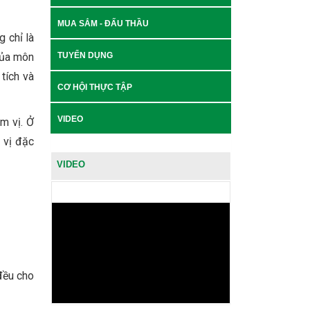
MUA SẮM - ĐẤU THẦU
g chỉ là
 của môn
TUYỂN DỤNG
tích và
CƠ HỘI THỰC TẬP
VIDEO
m vị. Ở
 vị đặc
VIDEO
đều cho