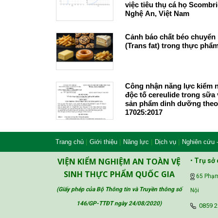
việc tiêu thụ cá họ Scombri
Nghệ An, Việt Nam
Cảnh báo chất béo chuyển
(Trans fat) trong thực phẩ
Công nhận năng lực kiểm 
độc tố cereulide trong sữa 
sản phẩm dinh dưỡng theo
17025:2017
|
|
|
|
Trang chủ
Giới thiệu
Năng lực
Dịch vụ
Nghiên cứu 
VIỆN KIỂM NGHIỆM AN TOÀN VỆ
•
Trụ sở 
SINH THỰC PHẨM QUỐC GIA
65 Phạm
(Giấy phép của Bộ Thông tin và Truyền thông số
Nội
146/GP-TTĐT ngày 24/08/2020
)
‪0859 2