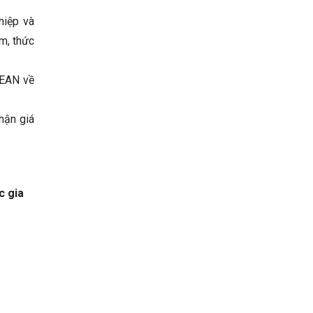
hiệp và
m, thức
SEAN về
hận giá
c gia