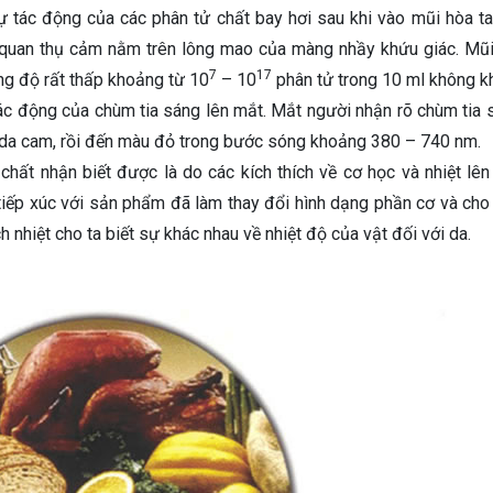
 tác động của các phân tử chất bay hơi sau khi vào mũi hòa ta
 quan thụ cảm nằm trên lông mao của màng nhầy khứu giác. Mũi
7
17
ng độ rất thấp khoảng từ 10
– 10
phân tử trong 10 ml không kh
c động của chùm tia sáng lên mắt. Mắt người nhận rõ chùm tia 
, da cam, rồi đến màu đỏ trong bước sóng khoảng 380 – 740 nm.
chất nhận biết được là do các kích thích về cơ học và nhiệt lên
 tiếp xúc với sản phẩm đã làm thay đổi hình dạng phần cơ và cho
ch nhiệt cho ta biết sự khác nhau về nhiệt độ của vật đối với da.