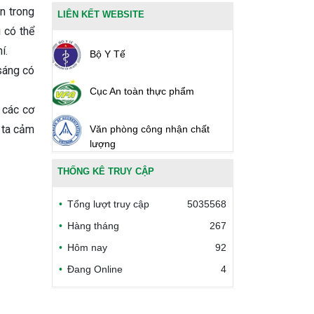
n trong
LIÊN KẾT WEBSITE
 có thể
í.
Bộ Y Tế
sáng có
Cục An toàn thực phẩm
 các cơ
 ta cảm
Văn phòng công nhận chất
lượng
THỐNG KÊ TRUY CẬP
Bộ Công thương Việt Nam
Tổng lượt truy cập
5035568
Bộ Nông nghiệp và Môi trường
Hàng tháng
267
Hôm nay
92
Công đoàn Y tế Việt Nam
Đang Online
4
Safe Food for Growth Project
(SAFEGRO)