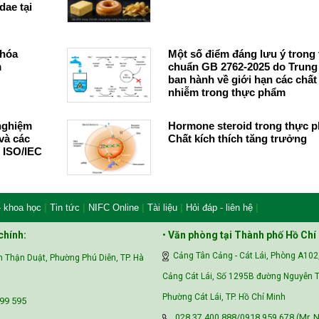
dae tại
 hóa
Một số điểm đáng lưu ý trong 
m
chuẩn GB 2762-2025 do Trun
ban hành về giới hạn các chất
nhiễm trong thực phẩm
nghiệm
Hormone steroid trong thực 
và các
Chất kích thích tăng trưởng
 ISO/IEC
|
|
|
|
|
- khoa học
Tin tức
NIFC Online
Tài liệu
Hỏi đáp - liên hệ
chính:
•
Văn phòng tại Thành phố Hồ Chí
Cảng Tân Cảng - Cát Lái, Phòng A102
 Thận Duật, Phường Phú Diễn, TP. Hà
Cảng Cát Lái, Số 1295B đường Nguyễn T
Phường Cát Lái, TP. Hồ Chí Minh
99 595‬
028.37.400.888/0918.959.678 (Mr. N