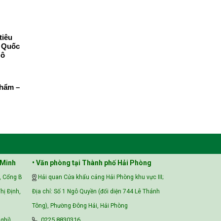
tiêu
g Quốc
 ô
phẩm –
 Minh
• Văn phòng tại Thành phố Hải Phòng
, Cổng B
Hải quan Cửa khẩu cảng Hải Phòng khu vực III;
hị Định,
Địa chỉ: Số 1 Ngô Quyền (đối diện 744 Lê Thánh
Tông), Phường Đông Hải, Hải Phòng
ghị)
0225.8830316