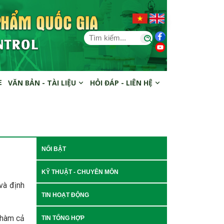
E
VĂN BẢN - TÀI LIỆU
HỎI ĐÁP - LIÊN HỆ
NỔI BẬT
KỸ THUẬT - CHUYÊN MÔN
và định
TIN HOẠT ĐỘNG
 hàm cả
TIN TỔNG HỢP