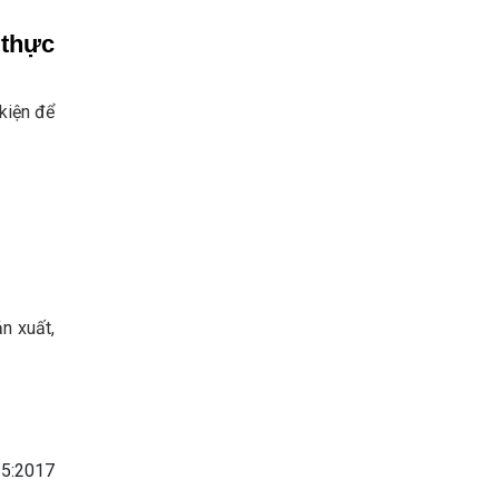
 thực
kiện để
n xuất,
25:2017