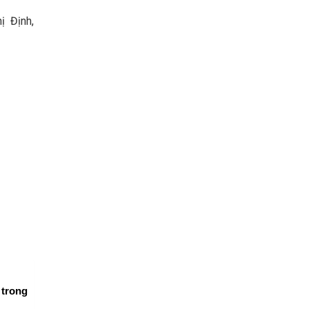
ị Định,
 trong