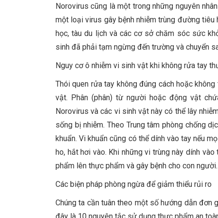
Norovirus cũng là một trong những nguyên nhân
một loại virus gây bệnh nhiễm trùng đường tiêu 
học, tàu du lịch và các cơ sở chăm sóc sức kh
sinh đã phải tạm ngừng đến trường và chuyển sa
Nguy cơ ô nhiễm vi sinh vật khi không rửa tay t
Thói quen rửa tay không đúng cách hoặc không 
vật. Phân (phân) từ người hoặc động vật chứ
Norovirus và các vi sinh vật này có thể lây nhiễm 
sống bị nhiễm. Theo Trung tâm phòng chống dịc
khuẩn. Vi khuẩn cũng có thể dính vào tay nếu mọ
ho, hắt hơi vào. Khi những vi trùng này dính và
phẩm lên thực phẩm và gây bệnh cho con người.
Các biện pháp phòng ngừa để giảm thiểu rủi ro
Chúng ta cần tuân theo một số hướng dẫn đơn gi
đây là 10 nguyên tắc sử dụng thực phẩm an to