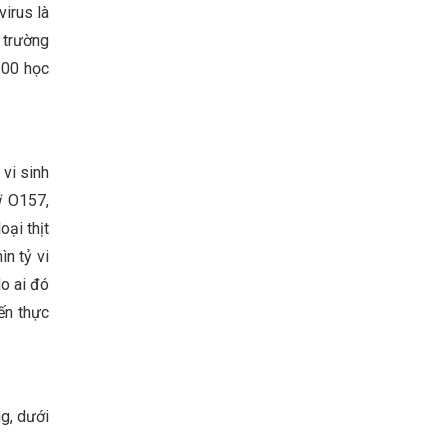
irus là
 trường
600 học
vi sinh
i
O157,
oại thịt
n tỷ vi
o ai đó
iến thực
g, dưới