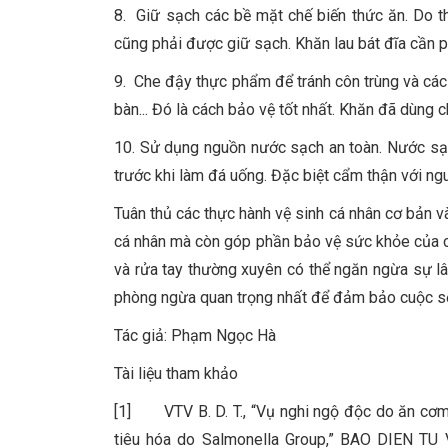
8. Giữ sạch các bề mặt chế biến thức ăn. Do t
cũng phải được giữ sạch. Khăn lau bát đĩa cần p
9. Che đậy thực phẩm để tránh côn trùng và các 
bàn... Đó là cách bảo vệ tốt nhất. Khăn đã dùng 
10. Sử dụng nguồn nước sạch an toàn. Nước sạc
trước khi làm đá uống. Đặc biệt cẩm thận với ng
Tuân thủ các thực hành vệ sinh cá nhân cơ bản v
cá nhân mà còn góp phần bảo vệ sức khỏe của c
và rửa tay thường xuyên có thể ngăn ngừa sự lây
phòng ngừa quan trọng nhất để đảm bảo cuộc số
Tác giả: Phạm Ngọc Hà
Tài liệu tham khảo
[1] VTV B. D. T., “Vụ nghi ngộ độc do ăn cơm 
tiêu hóa do Salmonella Group,” BAO DIEN TU VT