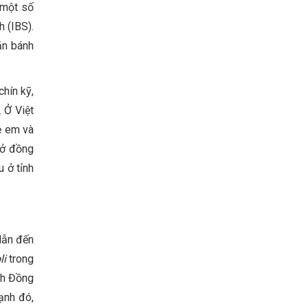
 một số
Vietnam Center for Food
h (IBS).
Safety Risk Assessment
(VFSA)
ăn bánh
chín kỹ,
. Ở Việt
ẻ em và
 ở đồng
u ở tỉnh
 dẫn đến
li
trong
nh Đồng
ạnh đó,