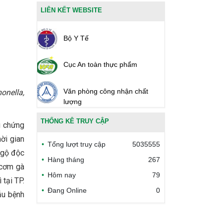
LIÊN KẾT WEBSITE
Bộ Y Tế
Cục An toàn thực phẩm
Văn phòng công nhận chất
onella,
lượng
THỐNG KÊ TRUY CẬP
Bộ Công thương Việt Nam
u chứng
ời gian
Tổng lượt truy cập
5035555
Bộ Nông nghiệp và Môi trường
ngộ độc
Hàng tháng
267
 cơm gà
Hôm nay
79
Công đoàn Y tế Việt Nam
tại TP.
Đang Online
0
ẫu bệnh
Safe Food for Growth Project
(SAFEGRO)