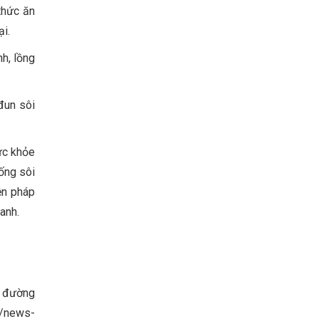
thức ăn
i.
h, lồng
đun sôi
ức khỏe
ống sôi
iện pháp
anh.
c đường
n/news-