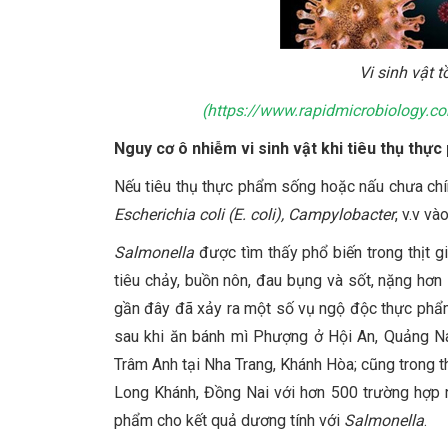
Vi sinh vật 
(
https://www.rapidmicrobiology.co
Nguy cơ ô nhiễm vi sinh vật khi tiêu thụ thự
Nếu tiêu thụ thực phẩm sống hoặc nấu chưa chín
Escherichia coli (E. coli), Campylobacter
, v.v và
Salmonella
được tìm thấy phổ biến trong thịt g
tiêu chảy, buồn nôn, đau bụng và sốt, nặng hơn
gần đây đã xảy ra một số vụ ngộ độc thực phẩ
sau khi ăn bánh mì Phượng ở Hội An, Quảng N
Trâm Anh tại Nha Trang, Khánh Hòa; cũng trong t
Long Khánh, Đồng Nai với hơn 500 trường hợp
phẩm cho kết quả dương tính với
Salmonella
.