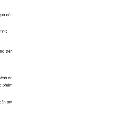
Quả nên
70°C.
ng trên
bệnh do
ực phẩm
bàn tay,