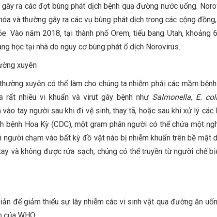
 gây ra các đợt bùng phát dịch bệnh qua đường nước uống. Norov
hóa và thường gây ra các vụ bùng phát dịch trong các cộng đồng,
ỏe. Vào năm 2018, tại thành phố Orem, tiểu bang Utah, khoảng 
ng học tại nhà do nguy cơ bùng phát ổ dịch Norovirus.
hường xuyên
thường xuyên có thể làm cho chúng ta nhiễm phải các mầm bệnh 
a rất nhiều vi khuẩn và virut gây bệnh như
Salmonella, E. col
vào tay người sau khi đi vệ sinh, thay tã, hoặc sau khi xử lý các l
h bệnh Hoa Kỳ (CDC), một gram phân người có thể chứa một nghì
i người chạm vào bất kỳ đồ vật nào bị nhiễm khuẩn trên bề mặt d
o tay và không được rửa sạch, chúng có thể truyền từ người chế b
ản để giảm thiểu sự lây nhiễm các vi sinh vật qua đường ăn uốn
àn của WHO: