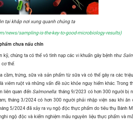
tồn tại khắp nơi xung quanh chúng ta
m/news/sampling-is-the-key-to-good-microbiology-results
)
c phẩm chưa nấu chín
 kỹ, chúng ta có thể vô tình nạp các vi khuẩn gây bệnh như
Salm
o cơ thể.
ia cầm, trứng, sữa và sản phẩm từ sữa và có thể gây ra các triệ
 là viêm ruột và những vấn đề sức khỏe nguy hiểm khác. Trong th
m liên quan đến
Salmonella
: tháng 9/2023 có hơn 300 người bị 
am; tháng 3/2024 có hơn 300 người phải nhập viện sau khi ăn
háng 5/2024 đã xảy ra vụ ngộ độc thực phẩm do tiêu thụ Bánh Mì 
 nghi ngộ độc và kiểm nghiệm mẫu nguyên liệu thực phẩm và m