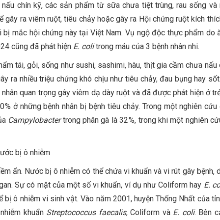
 nấu chín kỹ, các sản phẩm từ sữa chưa tiệt trùng, rau sống và
 gây ra viêm ruột, tiêu chảy hoặc gây ra Hội chứng ruột kích thíc
ời bị mắc hội chứng này tại Việt Nam. Vụ ngộ độc thực phẩm do 
024 cũng đã phát hiện
E. coli
trong máu của 3 bệnh nhân nhi.
m tái, gỏi, sống như sushi, sashimi, hàu, thịt gia cầm chưa nấu 
ây ra nhiều triệu chứng khó chịu như tiêu chảy, đau bụng hay sốt
nhân quan trọng gây viêm dạ dày ruột và đã được phát hiện ở tr
20 % ở những bệnh nhân bị bệnh tiêu chảy. Trong một nghiên cứu
của
Campylobacter
trong phân gà là 32 %, trong khi một nghiên cứ
nước bị ô nhiễm
iềm ẩn. Nước bị ô nhiễm có thể chứa vi khuẩn và vi rút gây bệnh,
 gan. Sự có mặt của một số vi khuẩn, ví dụ như Coliform hay
E. co
ể bị ô nhiễm vi sinh vật. Vào năm 2001, huyện Thống Nhất của tỉ
ị nhiễm khuẩn
Streptococcus faecalis
, Coliform và
E. coli
. Bên c