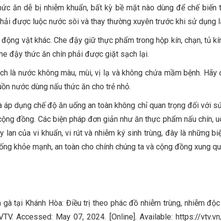
hức ăn dễ bị nhiễm khuẩn, bất kỳ bề mặt nào dùng để chế biến 
hải được luộc nước sôi và thay thường xuyên trước khi sử dụng lạ
động vật khác. Che đậy giữ thực phẩm trong hộp kín, chạn, tủ kín
che đậy thức ăn chín phải được giặt sạch lại.
h là nước không màu, mùi, vị lạ và không chứa mầm bệnh. Hãy 
uồn nước dùng nấu thức ăn cho trẻ nhỏ.
à áp dụng chế độ ăn uống an toàn không chỉ quan trọng đối với s
ộng đồng. Các biện pháp đơn giản như ăn thực phẩm nấu chín, u
 lan của vi khuẩn, vi rút và nhiễm ký sinh trùng, đây là những b
ng khỏe mạnh, an toàn cho chính chúng ta và cộng đồng xung qu
gà tại Khánh Hòa: Điều trị theo phác đồ nhiễm trùng, nhiễm độ
V. Accessed: May 07, 2024. [Online]. Available: https://vtv.v