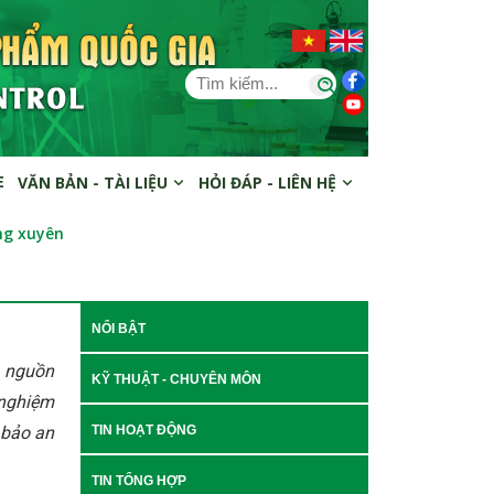
E
VĂN BẢN - TÀI LIỆU
HỎI ĐÁP - LIÊN HỆ
ờng xuyên
NỔI BẬT
g nguồn
KỸ THUẬT - CHUYÊN MÔN
 nghiệm
 bảo an
TIN HOẠT ĐỘNG
TIN TỔNG HỢP