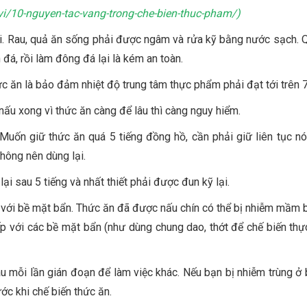
vi/10-nguyen-tac-vang-trong-che-bien-thuc-pham/
)
i. Rau, quả ăn sống phải được ngâm và rửa kỹ bằng nước sạch. 
đá, rồi làm đông đá lại là kém an toàn.
ức ăn là bảo đảm nhiệt độ trung tâm thực phẩm phải đạt tới trên 
nấu xong vì thức ăn càng để lâu thì càng nguy hiểm.
Muốn giữ thức ăn quá 5 tiếng đồng hồ, cần phải giữ liên tục nó
hông nên dùng lại.
lại sau 5 tiếng và nhất thiết phải được đun kỹ lại.
g với bề mặt bẩn. Thức ăn đã được nấu chín có thể bị nhiễm mầm 
iếp với các bề mặt bẩn (như dùng chung dao, thớt để chế biến th
au mỗi lần gián đoạn để làm việc khác. Nếu bạn bị nhiễm trùng ở 
ớc khi chế biến thức ăn.