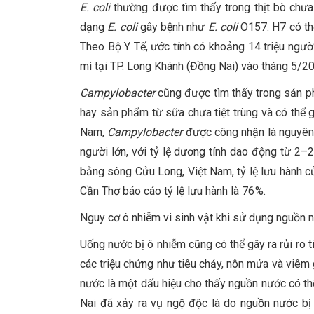
E. coli
thường được tìm thấy trong thịt bò chưa
dạng
E. coli
gây bệnh như
E. coli
O157: H7 có thể
Theo Bộ Y Tế, ước tính có khoảng 14 triệu ngư
mì tại TP. Long Khánh (Đồng Nai) vào tháng 5/2
Campylobacter
cũng được tìm thấy trong sản phẩ
hay sản phẩm từ sữa chưa tiệt trùng và có thể g
Nam,
Campylobacter
được công nhận là nguyên 
người lớn, với tỷ lệ dương tính dao động từ 2–
bằng sông Cửu Long, Việt Nam, tỷ lệ lưu hành 
Cần Thơ báo cáo tỷ lệ lưu hành là 76 %.
Nguy cơ ô nhiễm vi sinh vật khi sử dụng nguồn 
Uống nước bị ô nhiễm cũng có thể gây ra rủi ro t
các triệu chứng như tiêu chảy, nôn mửa và viêm
nước là một dấu hiệu cho thấy nguồn nước có th
Nai đã xảy ra vụ ngộ độc là do nguồn nước b