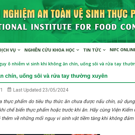
NIFC ONLIN
DỊCH VỤ
NGHIÊN CỨU KHOA HỌC
TIN TỨC
guy ô nhiễm vi sinh khi không ăn chín, uống sôi và rửa tay thư
ăn chín, uống sôi và rửa tay thường xuyên
1
Last Updated
23/05/2024
ua thực phẩm do tiêu thụ thức ăn chưa được nấu chín, sử dụn
khi chế biến thực phẩm hoặc trước khi ăn. Hãy cùng Viện Kiểm
 thêm về những mối nguy vi sinh vật tiềm tàng khi không đảm