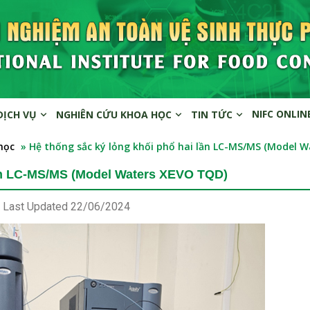
NIFC ONLIN
DỊCH VỤ
NGHIÊN CỨU KHOA HỌC
TIN TỨC
học
» Hệ thống sắc ký lỏng khối phổ hai lần LC-MS/MS (Model 
lần LC-MS/MS (Model Waters XEVO TQD)
Last Updated
22/06/2024