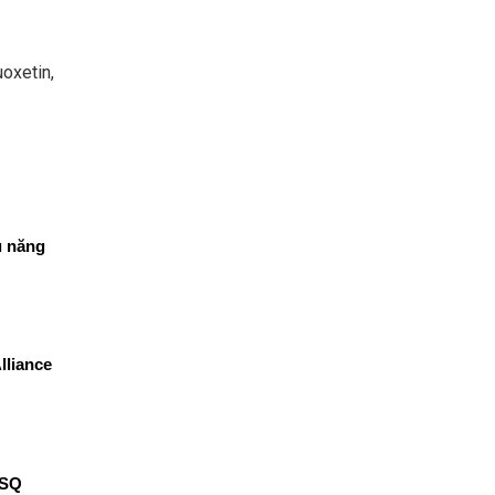
oxetin,
u năng
lliance
ISQ