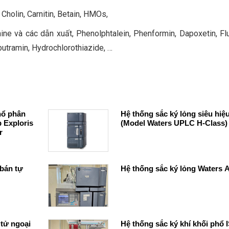
Cholin, Carnitin, Betain, HMOs,
ine và các dẫn xuất, Phenolphtalein, Phenformin, Dapoxetin, Flu
utramin, Hydrochlorothiazide, …
hổ phân
Hệ thống sắc ký lỏng siêu hiệ
 Exploris
(Model Waters UPLC H-Class)
bán tự
Hệ thống sắc ký lỏng Waters A
 tử ngoại
Hệ thống sắc ký khí khối phổ 