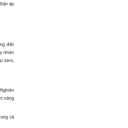
điện áp
on:
ông đến
uy nhiên
ại zero,
 Nghiên
ức năng
rong cà