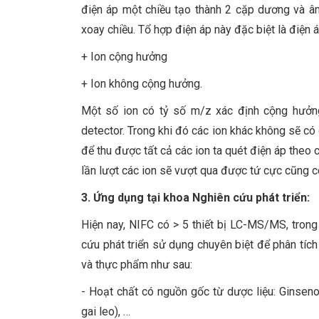
điện áp một chiều tạo thành 2 cặp dương và âm
xoay chiều. Tổ hợp điện áp này đặc biệt là điện
+ Ion cộng hưởng
+ Ion không cộng hưởng
Một số ion có tỷ số m/z xác định cộng hưởng
detector. Trong khi đó các ion khác không sẽ có
để thu được tất cả các ion ta quét điện áp theo c
lần lượt các ion sẽ vượt qua được tứ cực cũng c
3. Ứng dụng tại khoa Nghiên cứu phát triển:
Hiện nay, NIFC có > 5 thiết bị LC-MS/MS, tr
cứu phát triển sử dụng chuyên biệt để phân tíc
và thực phẩm như sau:
- Hoạt chất có nguồn gốc từ dược liệu: Ginseno
gai leo), …