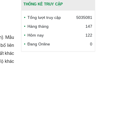
THỐNG KÊ TRUY CẬP
Bộ Công thương Việt Nam
Tổng lượt truy cập
5035081
Bộ Nông nghiệp và Môi trường
Hàng tháng
147
Hôm nay
122
Công đoàn Y tế Việt Nam
ắn). Mẫu
Đang Online
0
 bố liên
Safe Food for Growth Project
hất khác
(SAFEGRO)
độ khác
Vietnam Center for Food
Safety Risk Assessment
(VFSA)