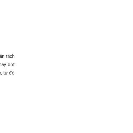
ân tách
hay bớt
n, từ đó