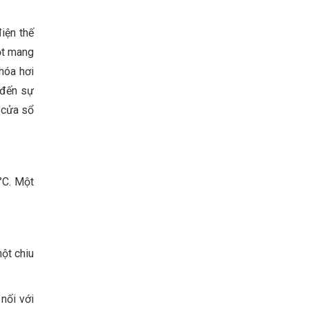
iện thế
ọt mang
hóa hơi
 đến sự
 cửa sổ
°C. Một
ột chiu
nối với