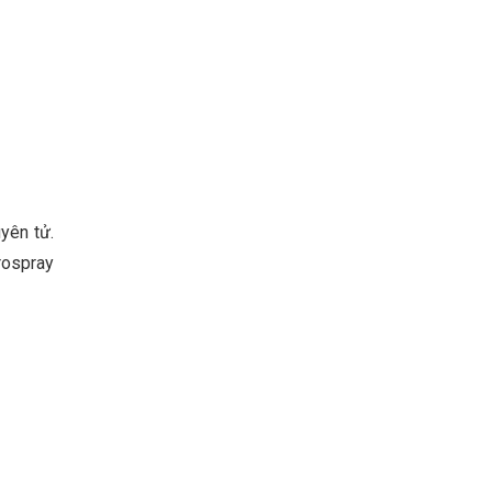
yên tử.
rospray