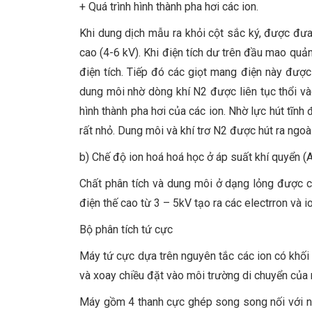
+ Quá trình hình thành pha hơi các ion.
Khi dung dịch mẫu ra khỏi cột sắc ký, được đư
cao (4-6 kV). Khi điện tích dư trên đầu mao quả
điện tích. Tiếp đó các giọt mang điện này được 
dung môi nhờ dòng khí N2 được liên tục thổi và
hình thành pha hơi của các ion. Nhờ lực hút tĩn
rất nhỏ. Dung môi và khí trơ N2 được hút ra ngoà
b) Chế độ ion hoá hoá học ở áp suất khí quyển (
Chất phân tích và dung môi ở dạng lỏng được c
điện thế cao từ 3 – 5kV tạo ra các electrron và i
Bộ phân tích tứ cực
Máy tứ cực dựa trên nguyên tắc các ion có khối
và xoay chiều đặt vào môi trường di chuyển của 
Máy gồm 4 thanh cực ghép song song nối với nha