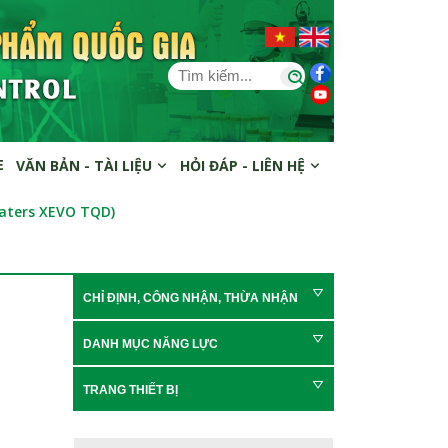
E
VĂN BẢN - TÀI LIỆU
HỎI ĐÁP - LIÊN HỆ
Waters XEVO TQD)
CHỈ ĐỊNH, CÔNG NHẬN, THỪA NHẬN
DANH MỤC NĂNG LỰC
TRANG THIẾT BỊ