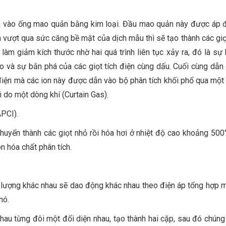
a vào ống mao quản bằng kim loại. Đầu mao quản này được áp đ
n vượt qua sức căng bề mặt của dịch mẫu thì sẽ tạo thành các gi
làm giảm kích thước nhờ hai quá trình liên tục xảy ra, đó là sự 
o và sự bắn phá của các giọt tích điện cùng dấu. Cuối cùng dẫn
h điện mà các ion này được dẫn vào bộ phân tích khối phổ qua một
i do một dòng khí (Curtain Gas).
APCI).
huyển thành các giọt nhỏ rồi hóa hơi ở nhiệt độ cao khoảng 500
on hóa chất phân tích.
 lượng khác nhau sẽ dao động khác nhau theo điện áp tổng hợp m
nó.
u từng đôi một đối diện nhau, tạo thành hai cặp, sau đó chúng 