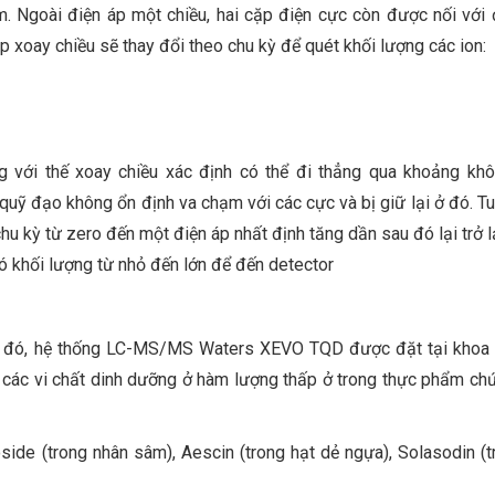
. Ngoài điện áp một chiều, hai cặp điện cực còn được nối với 
 áp xoay chiều sẽ thay đổi theo chu kỳ để quét khối lượng các i
.
 với thế xoay chiều xác định có thể đi thẳng qua khoảng kh
 quỹ đạo không ổn định va chạm với các cực và bị giữ lại ở đó. T
hu kỳ từ zero đến một điện áp nhất định tăng dần sau đó lại trở l
ó khối lượng từ nhỏ đến lớn để đến detector
ong đó, hệ thống LC-MS/MS Waters XEVO TQD được đặt tại khoa
h các vi chất dinh dưỡng ở hàm lượng thấp ở trong thực phẩm ch
side (trong nhân sâm), Aescin (trong hạt dẻ ngựa), Solasodin (t