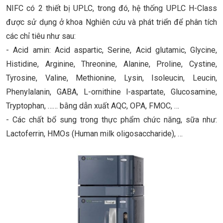
NIFC có 2 thiết bị UPLC, trong đó, hệ thống UPLC H-Class
được sử dụng ở khoa Nghiên cứu và phát triển để phân tích
các chỉ tiêu như sau:
- Acid amin: Acid aspartic, Serine, Acid glutamic, Glycine,
Histidine, Arginine, Threonine, Alanine, Proline, Cystine,
Tyrosine, Valine, Methionine, Lysin, Isoleucin, Leucin,
Phenylalanin, GABA, L-ornithine l-aspartate, Glucosamine,
Tryptophan, …… bằng dẫn xuất AQC, OPA, FMOC, …
- Các chất bổ sung trong thực phẩm chức năng, sữa như:
Lactoferrin, HMOs (Human milk oligosaccharide), …