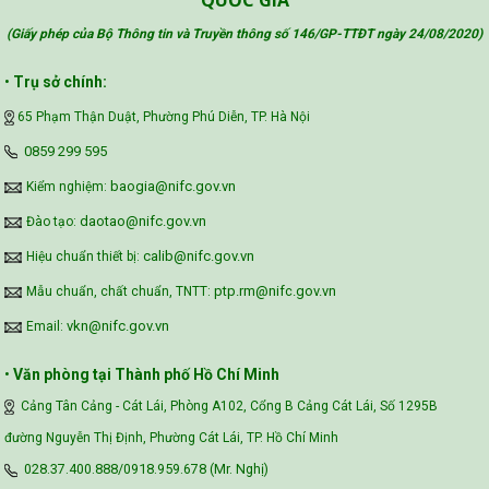
(Giấy phép của Bộ Thông tin và Truyền thông số 146/GP-TTĐT ngày 24/08/2020
)
Safe Food for Growth Project (SAFEGRO)
•
Trụ sở chính:
65 Phạm Thận Duật, Phường Phú Diễn, TP. Hà Nội
Vietnam Center for Food Safety Risk
‪0859 299 595‬
Assessment (VFSA)
baogia@nifc.gov.vn
Kiểm nghiệm:
daotao@nifc.gov.vn
Đào tạo:
calib@nifc.gov.vn
Hiệu chuẩn thiết bị:
ptp.rm@nifc.gov.vn
Mẫu chuẩn, chất chuẩn, TNTT:
vkn@nifc.gov.vn
Email:
•
Văn phòng tại Thành phố Hồ Chí Minh
Cảng Tân Cảng - Cát Lái, Phòng A102, Cổng B Cảng Cát Lái, Số 1295B
đường Nguyễn Thị Định, Phường Cát Lái, TP. Hồ Chí Minh
028.37.400.888/0918.959.678 (Mr. Nghị)