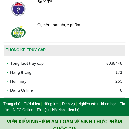
Bộ Y Tế
Cục An toàn thực phẩm
Văn phòng công nhận chất lượng
THỐNG KÊ TRUY CẬP
Tổng lượt truy cập
5035448
Bộ Công thương Việt Nam
Hàng tháng
171
Hôm nay
253
Đang Online
0
Bộ Nông nghiệp và Môi trường
|
|
|
|
|
Trang chủ
Giới thiệu
Năng lực
Dịch vụ
Nghiên cứu - khoa học
Tin
|
|
|
|
tức
NIFC Online
Tài liệu
Hỏi đáp - liên hệ
Công đoàn Y tế Việt Nam
VIỆN KIỂM NGHIỆM AN TOÀN VỆ SINH THỰC PHẨM
QUỐC GIA