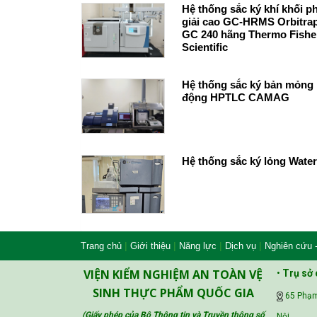
Hệ thống sắc ký khí khối p
giải cao GC-HRMS Orbitrap
GC 240 hãng Thermo Fisher
Scientific
Hệ thống sắc ký bản mỏng 
động HPTLC CAMAG
Hệ thống sắc ký lỏng Water
|
|
|
|
Trang chủ
Giới thiệu
Năng lực
Dịch vụ
Nghiên cứu 
VIỆN KIỂM NGHIỆM AN TOÀN VỆ
•
Trụ sở 
SINH THỰC PHẨM QUỐC GIA
65 Phạm
(Giấy phép của Bộ Thông tin và Truyền thông số
Nội