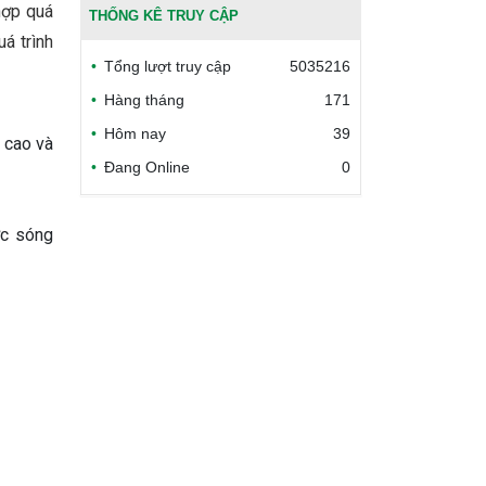
hợp quá
THỐNG KÊ TRUY CẬP
Bộ Công thương Việt Nam
á trình
Tổng lượt truy cập
5035216
Bộ Nông nghiệp và Môi trường
Hàng tháng
171
Hôm nay
39
Công đoàn Y tế Việt Nam
 cao và
Đang Online
0
Safe Food for Growth Project
(SAFEGRO)
ớc sóng
Vietnam Center for Food
Safety Risk Assessment
(VFSA)