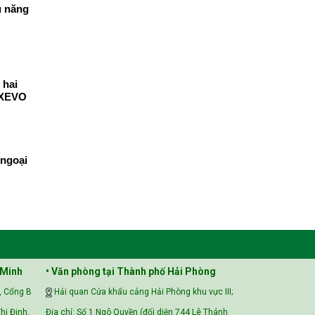
u năng
 hai
 XEVO
 ngoại
 Minh
• Văn phòng tại Thành phố Hải Phòng
, Cổng B
Hải quan Cửa khẩu cảng Hải Phòng khu vực III;
hị Định,
Địa chỉ: Số 1 Ngô Quyền (đối diện 744 Lê Thánh