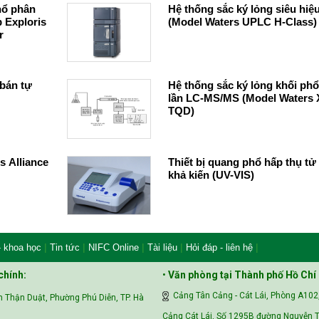
hổ phân
Hệ thống sắc ký lỏng siêu hiệ
 Exploris
(Model Waters UPLC H-Class)
bán tự
Hệ thống sắc ký lỏng khối phổ
lần LC-MS/MS (Model Waters
TQD)
s Alliance
Thiết bị quang phổ hấp thụ tử
khả kiến (UV-VIS)
|
|
|
|
|
- khoa học
Tin tức
NIFC Online
Tài liệu
Hỏi đáp - liên hệ
chính:
•
Văn phòng tại Thành phố Hồ Chí
Cảng Tân Cảng - Cát Lái, Phòng A102
 Thận Duật, Phường Phú Diễn, TP. Hà
Cảng Cát Lái, Số 1295B đường Nguyễn T