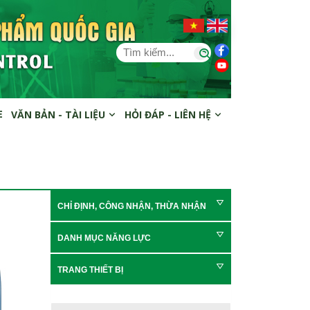
E
VĂN BẢN - TÀI LIỆU
HỎI ĐÁP - LIÊN HỆ
CHỈ ĐỊNH, CÔNG NHẬN, THỪA NHẬN
DANH MỤC NĂNG LỰC
TRANG THIẾT BỊ