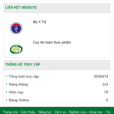
LIÊN KẾT WEBSITE
Bộ Y Tế
Cục An toàn thực phẩm
Văn phòng công nhận chất lượng
THỐNG KÊ TRUY CẬP
Tổng lượt truy cập
5035674
Bộ Công thương Việt Nam
Hàng tháng
114
Hôm nay
79
Đang Online
0
Bộ Nông nghiệp và Môi trường
|
|
|
|
|
Trang chủ
Giới thiệu
Năng lực
Dịch vụ
Nghiên cứu - khoa học
Tin