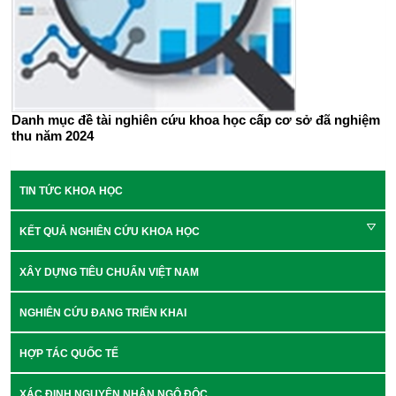
Danh mục đề tài nghiên cứu khoa học cấp cơ sở đã nghiệm
thu năm 2024
TIN TỨC KHOA HỌC
KẾT QUẢ NGHIÊN CỨU KHOA HỌC
XÂY DỰNG TIÊU CHUẨN VIỆT NAM
NGHIÊN CỨU ĐANG TRIỂN KHAI
HỢP TÁC QUỐC TẾ
XÁC ĐỊNH NGUYÊN NHÂN NGỘ ĐỘC