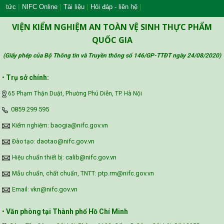
|
|
|
|
tức
NIFC Online
Tài liệu
Hỏi đáp - liên hệ
Công đoàn Y tế Việt Nam
VIỆN KIỂM NGHIỆM AN TOÀN VỆ SINH THỰC PHẨM
QUỐC GIA
(Giấy phép của Bộ Thông tin và Truyền thông số 146/GP-TTĐT ngày 24/08/2020
)
Safe Food for Growth Project (SAFEGRO)
•
Trụ sở chính:
65 Phạm Thận Duật, Phường Phú Diễn, TP. Hà Nội
Vietnam Center for Food Safety Risk
‪0859 299 595‬
Assessment (VFSA)
baogia@nifc.gov.vn
Kiểm nghiệm:
daotao@nifc.gov.vn
Đào tạo:
calib@nifc.gov.vn
Hiệu chuẩn thiết bị:
ptp.rm@nifc.gov.vn
Mẫu chuẩn, chất chuẩn, TNTT:
vkn@nifc.gov.vn
Email:
•
Văn phòng tại Thành phố Hồ Chí Minh