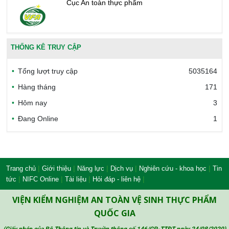
Cục An toàn thực phẩm
Văn phòng công nhận chất lượng
THỐNG KÊ TRUY CẬP
Tổng lượt truy cập
5035164
Bộ Công thương Việt Nam
Hàng tháng
171
Hôm nay
3
Đang Online
1
Bộ Nông nghiệp và Môi trường
Công đoàn Y tế Việt Nam
|
|
|
|
|
Trang chủ
Giới thiệu
Năng lực
Dịch vụ
Nghiên cứu - khoa học
Tin
|
|
|
|
tức
NIFC Online
Tài liệu
Hỏi đáp - liên hệ
VIỆN KIỂM NGHIỆM AN TOÀN VỆ SINH THỰC PHẨM
Safe Food for Growth Project (SAFEGRO)
QUỐC GIA