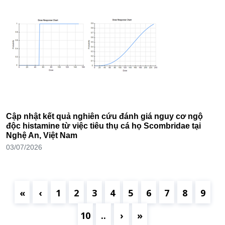
Cập nhật kết quả nghiên cứu đánh giá nguy cơ ngộ
độc histamine từ việc tiêu thụ cá họ Scombridae tại
Nghệ An, Việt Nam
03/07/2026
«
‹
1
2
3
4
5
6
7
8
9
10
..
›
»