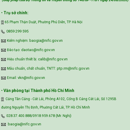
(Giấy phép của Bộ Thông tin và Truyền thông số 146/GP-TTĐT ngày 24/08/2020
)
Vietnam Center for Food Safety Risk
•
Trụ sở chính:
Assessment (VFSA)
65 Phạm Thận Duật, Phường Phú Diễn, TP. Hà Nội
‪0859 299 595‬
baogia@nifc.gov.vn
Kiểm nghiệm:
daotao@nifc.gov.vn
Đào tạo:
calib@nifc.gov.vn
Hiệu chuẩn thiết bị:
ptp.rm@nifc.gov.vn
Mẫu chuẩn, chất chuẩn, TNTT:
vkn@nifc.gov.vn
Email:
•
Văn phòng tại Thành phố Hồ Chí Minh
Cảng Tân Cảng - Cát Lái, Phòng A102, Cổng B Cảng Cát Lái, Số 1295B
đường Nguyễn Thị Định, Phường Cát Lái, TP. Hồ Chí Minh
028.37.400.888/0918.959.678 (Mr. Nghị)
baogia@nifc.gov.vn