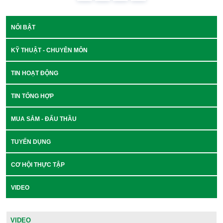
NỔI BẬT
KỸ THUẬT - CHUYÊN MÔN
TIN HOẠT ĐỘNG
TIN TỔNG HỢP
MUA SẮM - ĐẤU THẦU
TUYỂN DỤNG
CƠ HỘI THỰC TẬP
VIDEO
VIDEO