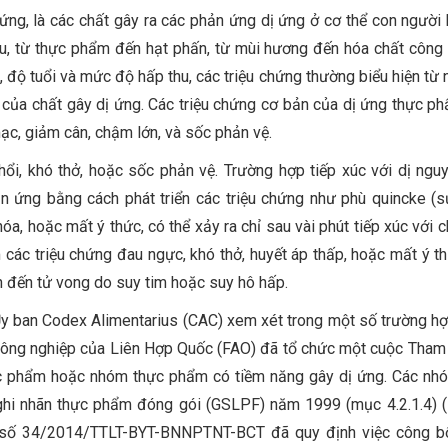
ứng, là các chất gây ra các phản ứng dị ứng ở cơ thể con người k
au, từ thực phẩm đến hạt phấn, từ mùi hương đến hóa chất công 
độ tuổi và mức độ hấp thu, các triệu chứng thường biểu hiện từ 
 của chất gây dị ứng. Các triệu chứng cơ bản của dị ứng thực p
ạc, giảm cân, chậm lớn, và sốc phản vệ.
i, khó thở, hoặc sốc phản vệ. Trường hợp tiếp xúc với dị ngu
n ứng bằng cách phát triển các triệu chứng như phù quincke (
óa, hoặc mất ý thức, có thể xảy ra chỉ sau vài phút tiếp xúc với 
các triệu chứng đau ngực, khó thở, huyết áp thấp, hoặc mất ý th
ẫn đến tử vong do suy tim hoặc suy hô hấp.
y ban Codex Alimentarius (CAC) xem xét trong một số trường hợ
ông nghiệp của Liên Hợp Quốc (FAO) đã tổ chức một cuộc Tham
hực phẩm hoặc nhóm thực phẩm có tiềm năng gây dị ứng. Các nh
hi nhãn thực phẩm đóng gói (GSLPF) năm 1999 (mục 4.2.1.4) 
ch số 34/2014/TTLT-BYT-BNNPTNT-BCT đã quy định việc công b