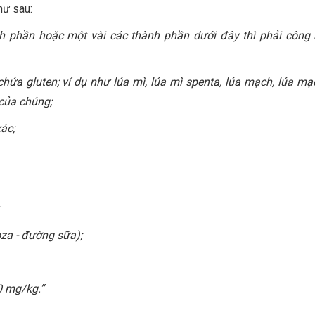
hư sau:
h phần hoặc một vài các thành phần dưới đây thì phải công 
hứa gluten; ví dụ như lúa mì, lúa mì spenta, lúa mạch, lúa mạ
của chúng;
ác;
za - đường sữa);
0 mg/kg.”