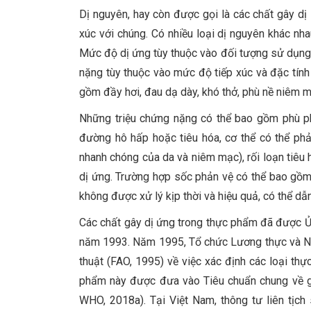
Dị nguyên, hay còn được gọi là các chất gây dị 
xúc với chúng. Có nhiều loại dị nguyên khác nh
Mức độ dị ứng tùy thuộc vào đối tượng sử dụng, 
nặng tùy thuộc vào mức độ tiếp xúc và đặc tính
gồm đầy hơi, đau dạ dày, khó thở, phù nề niêm m
Những triệu chứng nặng có thể bao gồm phù phổ
đường hô hấp hoặc tiêu hóa, cơ thể có thể phả
nhanh chóng của da và niêm mạc), rối loạn tiêu h
dị ứng. Trường hợp sốc phản vệ có thể bao gồm 
không được xử lý kịp thời và hiệu quả, có thể d
Các chất gây dị ứng trong thực phẩm đã được Ủ
năm 1993. Năm 1995, Tổ chức Lương thực và N
thuật (FAO, 1995) về việc xác định các loại t
phẩm này được đưa vào Tiêu chuẩn chung về g
WHO, 2018a). Tại Việt Nam, thông tư liên tị