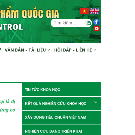
E
VĂN BẢN - TÀI LIỆU
HỎI ĐÁP - LIÊN HỆ
TIN TỨC KHOA HỌC
i là dị
KẾT QUẢ NGHIÊN CỨU KHOA HỌC
từng cơ
XÂY DỰNG TIÊU CHUẨN VIỆT NAM
NGHIÊN CỨU ĐANG TRIỂN KHAI