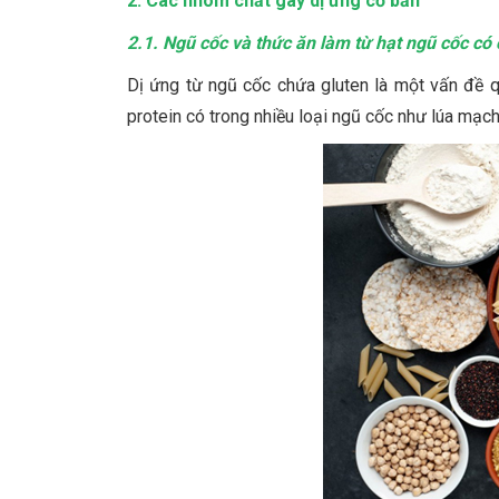
2. Các nhóm chất gây dị ứng cơ bản
2.1. Ngũ cốc và thức ăn làm từ hạt ngũ cốc có
Dị ứng từ ngũ cốc chứa gluten là một vấn đề q
protein có trong nhiều loại ngũ cốc như lúa mạch,