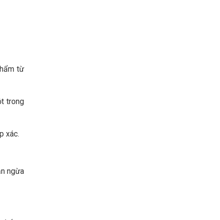
phẩm từ
t trong
p xác.
găn ngừa