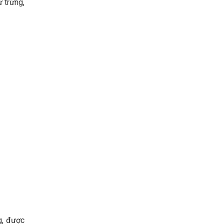
ừ trứng,
g, được