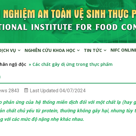
NIFC ONLIN
DỊCH VỤ
NGHIÊN CỨU KHOA HỌC
TIN TỨC
nhân ngộ độc
» Các chất gây dị ứng trong thực phẩm
m
ews
2843
Last Updated
04/07/2024
o phản ứng của hệ thống miễn dịch đối với một chất lạ (hay gọ
ản chất chủ yếu từ protein, thường không gây hại, nhưng tùy 
ng với các mức độ nặng nhẹ khác nhau.