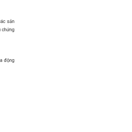
các sản
u chứng
ủa động