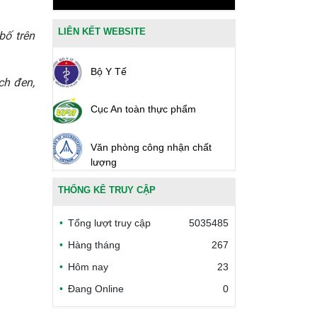
LIÊN KẾT WEBSITE
bố trên
Bộ Y Tế
ch đen,
Cục An toàn thực phẩm
Văn phòng công nhận chất
lượng
THỐNG KÊ TRUY CẬP
Bộ Công thương Việt Nam
Tổng lượt truy cập
5035485
Bộ Nông nghiệp và Môi trường
Hàng tháng
267
Hôm nay
23
Công đoàn Y tế Việt Nam
Đang Online
0
Safe Food for Growth Project