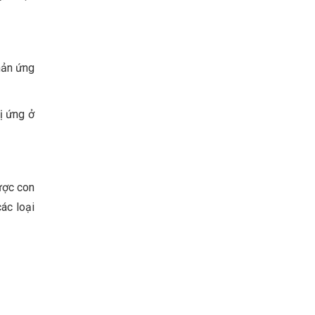
phản ứng
ị ứng ở
ược con
ác loại