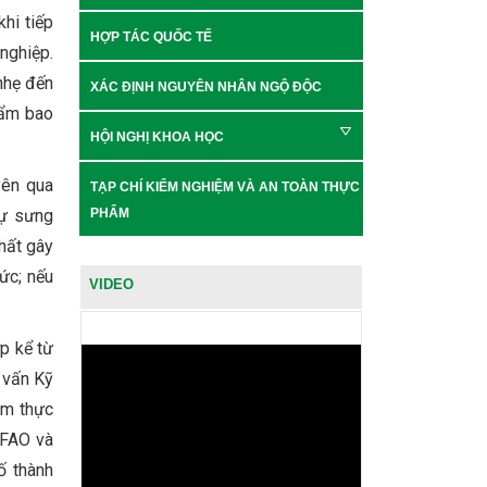
hi tiếp
HỢP TÁC QUỐC TẾ
nghiệp.
nhẹ đến
XÁC ĐỊNH NGUYÊN NHÂN NGỘ ĐỘC
hẩm bao
HỘI NGHỊ KHOA HỌC
yên qua
TẠP CHÍ KIỂM NGHIỆM VÀ AN TOÀN THỰC
sự sưng
PHẨM
chất gây
ức; nếu
VIDEO
p kể từ
 vấn Kỹ
óm thực
(FAO và
ố thành