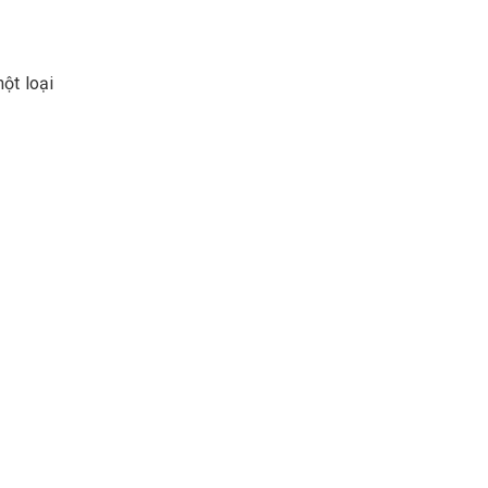
(SAFEGRO)
Vietnam Center for Food
Safety Risk Assessment
ột loại
(VFSA)