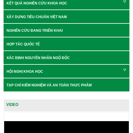
KẾT QUẢ NGHIÊN CỨU KHOA HỌC
XÂY DỰNG TIÊU CHUẨN VIỆT NAM
NGHIÊN CỨU ĐANG TRIỂN KHAI
HỢP TÁC QUỐC TẾ
XÁC ĐỊNH NGUYÊN NHÂN NGỘ ĐỘC
HỘI NGHỊ KHOA HỌC
TẠP CHÍ KIỂM NGHIỆM VÀ AN TOÀN THỰC PHẨM
VIDEO