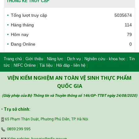
THỐNG KÊ TRUY CẬP
Tổng lượt truy cập
5035674
Bộ Công thương Việt Nam
Hàng tháng
114
Hôm nay
79
Đang Online
0
Bộ Nông nghiệp và Môi trường
|
|
|
|
|
Trang chủ
Giới thiệu
Năng lực
Dịch vụ
Nghiên cứu - khoa học
Tin
|
|
|
|
tức
NIFC Online
Tài liệu
Hỏi đáp - liên hệ
Công đoàn Y tế Việt Nam
VIỆN KIỂM NGHIỆM AN TOÀN VỆ SINH THỰC PHẨM
QUỐC GIA
(Giấy phép của Bộ Thông tin và Truyền thông số 146/GP-TTĐT ngày 24/08/2020
)
Safe Food for Growth Project (SAFEGRO)
•
Trụ sở chính:
65 Phạm Thận Duật, Phường Phú Diễn, TP. Hà Nội
Vietnam Center for Food Safety Risk
‪0859 299 595‬
Assessment (VFSA)
baogia@nifc.gov.vn