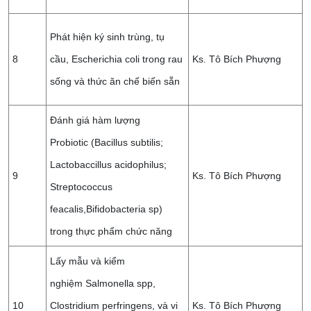
Phát hiện ký sinh trùng, tụ
8
cầu, Escherichia coli trong rau
Ks. Tô Bích Phượng
sống và thức ăn chế biến sẵn
Đánh giá hàm lượng
Probiotic (Bacillus subtilis;
Lactobaccillus acidophilus;
9
Ks. Tô Bích Phượng
Streptococcus
feacalis,Bifidobacteria sp)
trong thực phẩm chức năng
Lấy mẫu và kiểm
nghiệm Salmonella spp,
10
Clostridium perfringens, và vi
Ks. Tô Bích Phượng