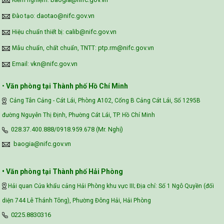
Kiểm nghiệm:
daotao@nifc.gov.vn
Đào tạo:
calib@nifc.gov.vn
Hiệu chuẩn thiết bị:
ptp.rm@nifc.gov.vn
Mẫu chuẩn, chất chuẩn, TNTT:
vkn@nifc.gov.vn
Email:
•
Văn phòng tại Thành phố Hồ Chí Minh
Cảng Tân Cảng - Cát Lái, Phòng A102, Cổng B Cảng Cát Lái, Số 1295B
đường Nguyễn Thị Định, Phường Cát Lái, TP. Hồ Chí Minh
028.37.400.888/0918.959.678 (Mr. Nghị)
baogia@nifc.gov.vn
• Văn phòng tại Thành phố Hải Phòng
Hải quan Cửa khẩu cảng Hải Phòng khu vực III; Địa chỉ: Số 1 Ngô Quyền (đối
diện 744 Lê Thánh Tông), Phường Đông Hải, Hải Phòng
0225.8830316