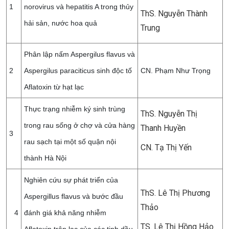
1
norovirus và hepatitis A trong thủy
ThS. Nguyễn Thành
hải sản, nước hoa quả
Trung
Phân lập nấm Aspergilus flavus và
2
Aspergilus paraciticus sinh độc tố
CN. Phạm Như Trọng
Aflatoxin từ hạt lạc
Thực trạng nhiễm ký sinh trùng
ThS. Nguyễn Thị
trong rau sống ở chợ và cửa hàng
Thanh Huyền
3
rau sạch tại một số quận nội
CN. Tạ Thị Yến
thành Hà Nội
Nghiên cứu sự phát triển của
ThS. Lê Thị Phương
Aspergillus flavus và bước đầu
Thảo
4
đánh giá khả năng nhiễm
TS. Lê Thị Hồng Hảo