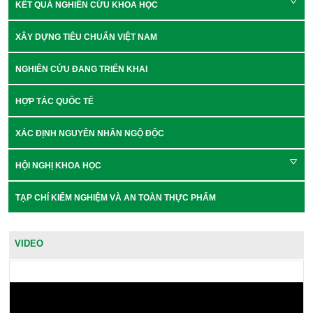
KẾT QUẢ NGHIÊN CỨU KHOA HỌC
XÂY DỰNG TIÊU CHUẨN VIỆT NAM
NGHIÊN CỨU ĐANG TRIỂN KHAI
HỢP TÁC QUỐC TẾ
XÁC ĐỊNH NGUYÊN NHÂN NGỘ ĐỘC
HỘI NGHỊ KHOA HỌC
TẠP CHÍ KIỂM NGHIỆM VÀ AN TOÀN THỰC PHẨM
VIDEO