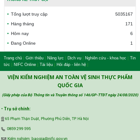
Tổng lượt truy cập
5035167
Bộ Công thương Việt Nam
Hàng tháng
171
Hôm nay
6
Đang Online
1
Bộ Nông nghiệp và Môi trường
|
|
|
|
|
Trang chủ
Giới thiệu
Năng lực
Dịch vụ
Nghiên cứu - khoa học
Tin
|
|
|
|
tức
NIFC Online
Tài liệu
Hỏi đáp - liên hệ
Công đoàn Y tế Việt Nam
VIỆN KIỂM NGHIỆM AN TOÀN VỆ SINH THỰC PHẨM
QUỐC GIA
(Giấy phép của Bộ Thông tin và Truyền thông số 146/GP-TTĐT ngày 24/08/2020
)
Safe Food for Growth Project (SAFEGRO)
•
Trụ sở chính:
65 Phạm Thận Duật, Phường Phú Diễn, TP. Hà Nội
Vietnam Center for Food Safety Risk
‪0859 299 595‬
Assessment (VFSA)
baogia@nifc.gov.vn
Kiểm nghiệm: