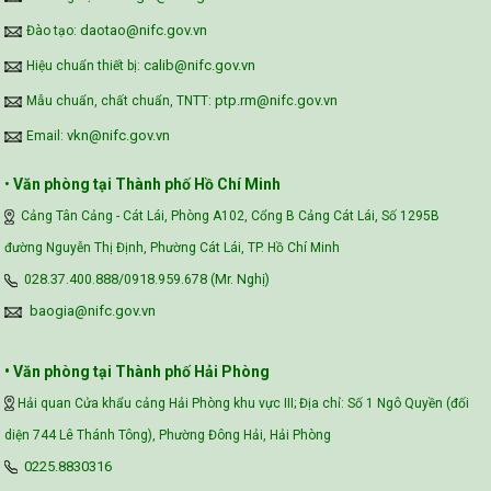
daotao@nifc.gov.vn
Đào tạo:
calib@nifc.gov.vn
Hiệu chuẩn thiết bị:
ptp.rm@nifc.gov.vn
Mẫu chuẩn, chất chuẩn, TNTT:
vkn@nifc.gov.vn
Email:
•
Văn phòng tại Thành phố Hồ Chí Minh
Cảng Tân Cảng - Cát Lái, Phòng A102, Cổng B Cảng Cát Lái, Số 1295B
đường Nguyễn Thị Định, Phường Cát Lái, TP. Hồ Chí Minh
028.37.400.888/0918.959.678 (Mr. Nghị)
baogia@nifc.gov.vn
• Văn phòng tại Thành phố Hải Phòng
Hải quan Cửa khẩu cảng Hải Phòng khu vực III; Địa chỉ: Số 1 Ngô Quyền (đối
diện 744 Lê Thánh Tông), Phường Đông Hải, Hải Phòng
0225.8830316