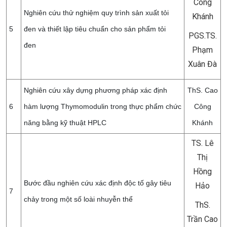
Công
Nghiên cứu thử nghiệm quy trình sản xuất tỏi
Khánh
5
đen và thiết lập tiêu chuẩn cho sản phẩm tỏi
PGS.TS.
đen
Phạm
Xuân Đà
Nghiên cứu xây dựng phương pháp xác định
ThS. Cao
6
hàm lượng Thymomodulin trong thực phẩm chức
Công
năng bằng kỹ thuật HPLC
Khánh
TS. Lê
Thị
Hồng
Bước đầu nghiên cứu xác định độc tố gây tiêu
Hảo
7
chảy trong một số loài nhuyễn thể
ThS.
Trần Cao