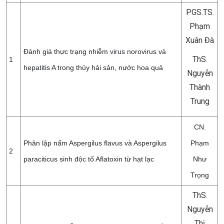
PGS.TS.
Phạm
Xuân Đà
Đánh giá thực trạng nhiễm virus norovirus và
ThS.
1
hepatitis A trong thủy hải sản, nước hoa quả
Nguyễn
Thành
Trung
CN.
Phân lập nấm Aspergilus flavus và Aspergilus
Phạm
2
paraciticus sinh độc tố Aflatoxin từ hạt lạc
Như
Trọng
ThS.
Nguyễn
Thị