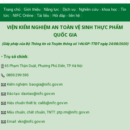
|
|
|
|
|
Trang chủ
Giới thiệu
Năng lực
Dịch vụ
Nghiên cứu - khoa học
Tin
|
|
|
|
tức
NIFC Online
Tài liệu
Hỏi đáp - liên hệ
Công đoàn Y tế Việt Nam
VIỆN KIỂM NGHIỆM AN TOÀN VỆ SINH THỰC PHẨM
QUỐC GIA
(Giấy phép của Bộ Thông tin và Truyền thông số 146/GP-TTĐT ngày 24/08/2020
)
Safe Food for Growth Project (SAFEGRO)
•
Trụ sở chính:
65 Phạm Thận Duật, Phường Phú Diễn, TP. Hà Nội
Vietnam Center for Food Safety Risk
‪0859 299 595‬
Assessment (VFSA)
baogia@nifc.gov.vn
Kiểm nghiệm:
daotao@nifc.gov.vn
Đào tạo:
calib@nifc.gov.vn
Hiệu chuẩn thiết bị:
ptp.rm@nifc.gov.vn
Mẫu chuẩn, chất chuẩn, TNTT:
vkn@nifc.gov.vn
Email: